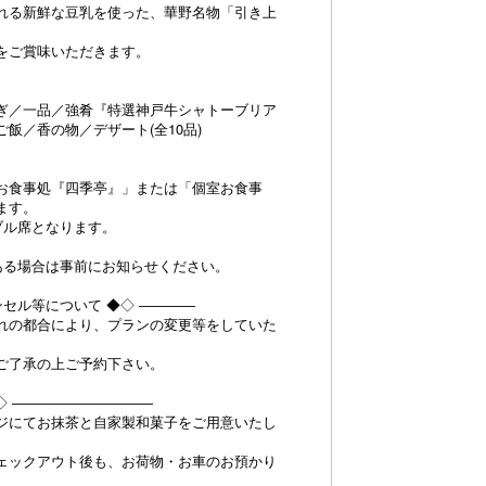
れる新鮮な豆乳を使った、華野名物「引き上
をご賞味いただきます。
ぎ／一品／強肴『特選神戸牛シャトーブリア
飯／香の物／デザート(全10品)
お食事処『四季亭』」または「個室お食事
ます。
ブル席となります。
ある場合は事前にお知らせください。
ンセル等について ◆◇ ――――
れの都合により、プランの変更等をしていた
。
ご了承の上ご予約下さい。
◆◇ ――――――――――
ジにてお抹茶と自家製和菓子をご用意いたし
ェックアウト後も、お荷物・お車のお預かり