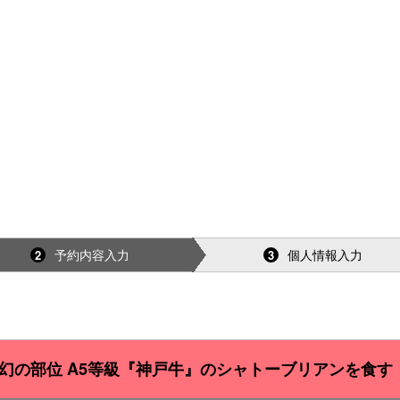
予約内容入力
個人情報入力
2
3
ner～幻の部位 A5等級『神戸牛』のシャトーブリアンを食す