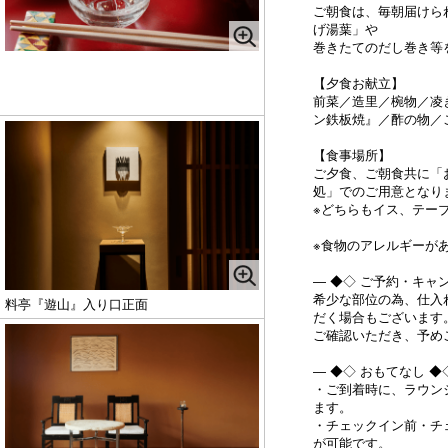
ご朝食は、毎朝届けら
げ湯葉」や
巻きたてのだし巻き等
【夕食お献立】
前菜／造里／椀物／凌
ン鉄板焼』／酢の物／ご
【食事場所】
ご夕食、ご朝食共に「
処」でのご用意となり
※どちらもイス、テー
※食物のアレルギーが
― ◆◇ ご予約・キャ
希少な部位の為、仕入
料亭『遊山』入り口正面
だく場合もございます
ご確認いただき、予め
― ◆◇ おもてなし 
・ご到着時に、ラウン
ます。
・チェックイン前・チ
が可能です。