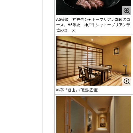
A5等級 神戸牛シャトーブリアン部位のコ
ース。A5等級 神戸牛シャトーブリアン部
位のコース
料亭『遊山』(個室/庭側)