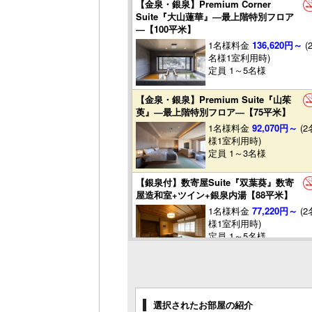
【金泉・銀泉】Premium Corner
Suite『大山蓮華』―最上階特別フロア
―【100平米】
1名様料金
136,620円～
(
名様1室利用時)
定員 1～5名様
【金泉・銀泉】Premium Suite『山茱
萸』―最上階特別フロア―【75平米】
1名様料金
92,070円～
(2
様1室利用時)
定員 1～3名様
【銀泉付】数寄屋Suite『双葉葵』数寄
屋造和室+ツイン+銀泉内湯【88平米】
1名様料金
77,220円～
(2
様1室利用時)
定員 1～5名様
【銀泉付】Suite『山法師』ツイン+北欧
サウナ(水風呂)+銀泉半露天+テラス【72
平米】
選択されたお部屋の紹介
1名様料金
72,270円～
(2