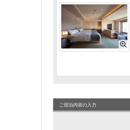
様1室利用時)
定員 1～4名様
【銀泉付】Suite『八角蓮』キングベッ
ド+書斎+銀泉半露天【65平米】
1名様料金
52,470円～
(2
様1室利用時)
定員 1～2名様
和室12.5畳＋9畳＋広縁＜4階／高層階＞
【64平米】
1名様料金
55,440円～
(2
様1室利用時)
定員 1～6名様
ご宿泊内容の入力