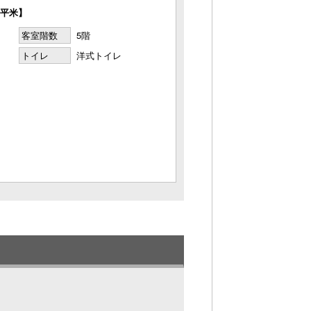
5平米】
客室階数
5階
トイレ
洋式トイレ
たリビングテラスに、
。
りと注ぎ、夜通しいつでもお楽しみいただ
沢な時間をお楽しみください。