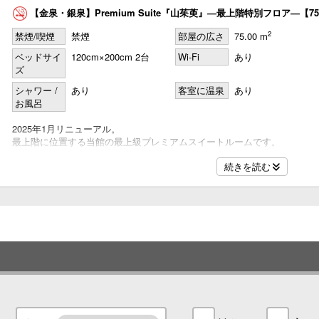
【金泉・銀泉】Premium Suite『山茱萸』―最上階特別フロア―【7
2
禁煙/喫煙
禁煙
部屋の広さ
75.00 m
ベッドサイ
120cm×200cm 2台
Wi-Fi
あり
ズ
名
シャワー /
あり
客室に温泉
あり
お風呂
2025年1月リニューアル。
最上階に位置する当館の最上級プレミアムスイートルームです。
名
75平米の客室には、カッシーナ・イクスシー社製のソファを贅沢に配し
続きを読む
シモンズ製ツインベッドをお支度したベッドルームをご用意いたしました
浴室は有馬温泉でも珍しい、金泉と銀泉の2種類の温泉をそれぞれたっぷ
けます。
眼前に六甲山景、眼下には有馬の温泉街を望む抜群のロケーションで、贅
●金泉＆銀泉2種類の半露天風呂
●バイオエタノール暖炉
●Sony製42型テレビ
●ミニバー完備
●無料wi-fi
●加湿付き空気清浄器
●アメニティにはイタリアの名門フェラガモ社製のものをご用意