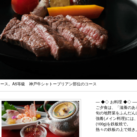
コース。A5等級 神戸牛シャトーブリアン部位のコース
― ◆◇ お料理 ◆◇
ご夕食は、「滋養のあ
旬の地野菜をふんだん
強肴(メイン料理)に
(100g)を鉄板焼で。
熱々の鉄板の上で焼き