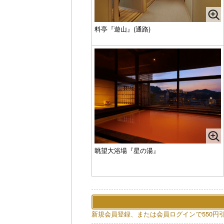
料亭『遊山』(通路)
眺望大浴場『星の湯』
新規会員登録、または会員ログインで550円