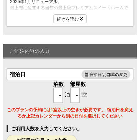
2025年1月リニューアル。
最上階に位置する当館の最上級プレミアムスイートルームで
す。
続きを読む
75平米の客室には、カッシーナ・イクスシー社製のソファを
贅沢に配したリビングテラスに、
シモンズ製ツインベッドをお支度したベッドルームをご用意
いたしました。
浴室は有馬温泉でも珍しい、金泉と銀泉の2種類の温泉をそ
ご宿泊内容の入力
れぞれたっぷりと注ぎ、夜通しいつでもお楽しみいただけま
す。
眼前に六甲山景、眼下には有馬の温泉街を望む抜群のロケー
ションで、贅沢な時間をお楽しみください。
宿泊日
宿泊日/お部屋の変更
●金泉＆銀泉2種類の半露天風呂
泊数
部屋数
●バイオエタノール暖炉
泊
室
●Sony製42型テレビ
●ミニバー完備
●無料wi-fi
このプランの予約には1室以上の空きが必要です。 宿泊日を変え
●加湿付き空気清浄器
るか上記カレンダーから別の日付を選択してください
●アメニティにはイタリアの名門フェラガモ社製のものをご
用意
ご利用人数を入力してください。
●ドライヤーは最新のレプロナイザー107D plusをご用意
●ＭＡＲＶＩＳ製デンタルケア(イタリア)