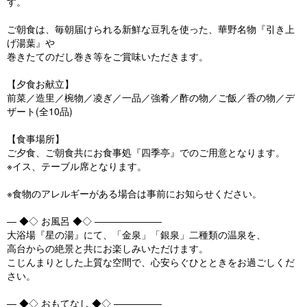
す。
ご朝食は、毎朝届けられる新鮮な豆乳を使った、華野名物『引き上
げ湯葉』や
巻きたてのだし巻き等をご賞味いただきます。
【夕食お献立】
前菜／造里／椀物／凌ぎ／一品／強肴／酢の物／ご飯／香の物／デ
ザート(全10品)
【食事場所】
ご夕食、ご朝食共にお食事処『四季亭』でのご用意となります。
※イス、テーブル席となります。
※食物のアレルギーがある場合は事前にお知らせください。
― ◆◇ お風呂 ◆◇ ―――――――
大浴場『星の湯』にて、「金泉」「銀泉」二種類の温泉を、
高台からの絶景と共にお楽しみいただけます。
こじんまりとした上質な空間で、心安らぐひとときをお過ごしくだ
さい。
― ◆◇ おもてなし ◆◇ ―――――