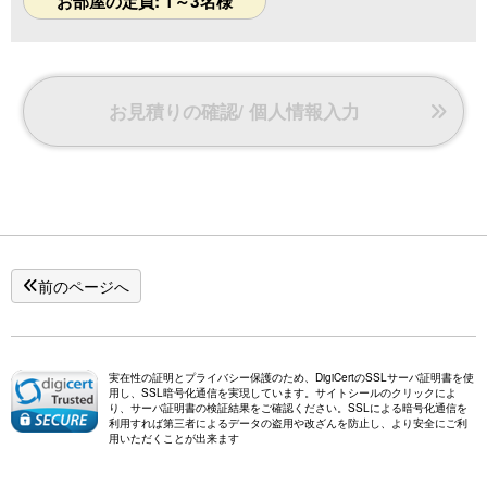
お部屋の定員: 1～3名様
●ＨＡＭＡＭ製バスローブ(トルコ)
●シモンズ製ツインベッド
◆客室設備◆
ウォシュレット付きトイレ/冷暖房/テレビ/冷蔵庫/
お見積りの確認/ 個人情報入力
※ゆったりと静かな雰囲気をご堪能していただきますため、
12歳以下のお子様の入館をお断りしております。
前のページへ
実在性の証明とプライバシー保護のため、DigiCertのSSLサーバ証明書を使
用し、SSL暗号化通信を実現しています。サイトシールのクリックによ
り、サーバ証明書の検証結果をご確認ください。SSLによる暗号化通信を
利用すれば第三者によるデータの盗用や改ざんを防止し、より安全にご利
用いただくことが出来ます