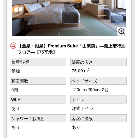
【金泉・銀泉】Premium Suite『山茱萸』―最上階特別
フロア―【75平米】
禁煙/喫煙
部屋の広さ
2
禁煙
75.00 m
客室階数
ベッドサイズ
5階
120cm×200cm 2台
Wi-Fi
トイレ
あり
洋式トイレ
シャワー / お風呂
客室に温泉
あり
あり