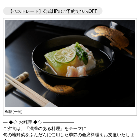
【ベストレート】公式HPのご予約で10%OFF
椀物(一例)
― ◆◇ お料理 ◆◇ ―――――――
ご夕食は、「滋養のある料理」をテーマに
旬の地野菜をふんだんに使用した季節の会席料理をお支度いたしま