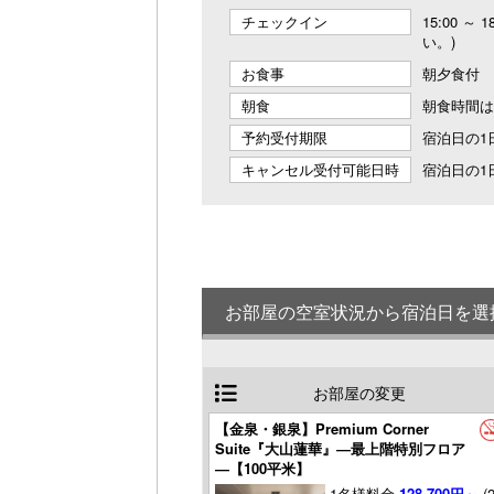
チェックイン
15:00 ～
い。)
お食事
朝夕食付
朝食
朝食時間は
予約受付期限
宿泊日の1日
キャンセル受付可能日時
宿泊日の1日
お部屋の空室状況から宿泊日を選
お部屋の変更
【金泉・銀泉】Premium Corner
Suite『大山蓮華』―最上階特別フロア
―【100平米】
1名様料金
128,700円～
(