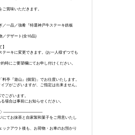
をご賞味いただきます。
ぎ／一品／強肴『特選神戸牛ステーキ鉄板
／デザート(全10品)
て】
ステーキに変更できます。(お一人様ずつでも
予約時にご要望欄にてお申し付けください。
「料亭『遊山』(個室)」でお仕度いたします。
タイプがございますが、ご指定は出来ません。
席でございます。
ある場合は事前にお知らせください。
◆◇ ――――――――――
ジにてお抹茶と自家製和菓子をご用意いたし
ェックアウト後も、お荷物・お車のお預かり