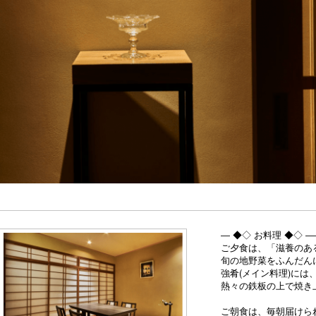
― ◆◇ お料理 ◆◇
ご夕食は、「滋養のあ
旬の地野菜をふんだん
強肴(メイン料理)に
熱々の鉄板の上で焼き
ご朝食は、毎朝届けら