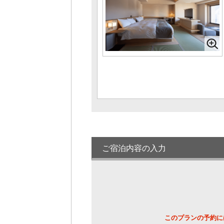
ド+書斎+銀泉半露天【65平米】
1名様料金
44,550円～
(2
様1室利用時)
定員 1～2名様
和室12.5畳＋9畳＋広縁＜4階／高層階＞
【64平米】
1名様料金
47,520円～
(2
様1室利用時)
定員 1～8名様
和室10畳+広縁＜4階／高層階＞【40平
米】
1名様料金
44,550円～
(2
様1室利用時)
定員 1～4名様
ご宿泊内容の入力
和室10畳+広縁＜2階～3階＞【40平米】
1名様料金
42,570円～
(2
様1室利用時)
定員 1～4名様
【本館／木造】和室ツイン＜2階＞【34
平米】
このプランの予約に
1名様料金
42,570円～
(2