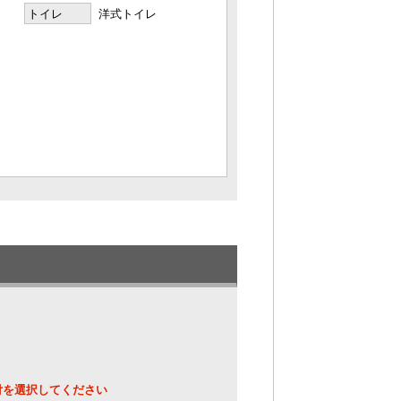
トイレ
洋式トイレ
たリビングテラスに、
。
りと注ぎ、夜通しいつでもお楽しみいただ
沢な時間をお楽しみください。
付を選択してください