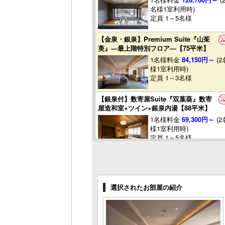
名様1室利用時)
定員 1～5名様
【金泉・銀泉】Premium Suite『山茱
萸』―最上階特別フロア―【75平米】
1名様料金
84,150円～
(2
様1室利用時)
定員 1～3名様
【銀泉付】数寄屋Suite『双葉葵』数寄
屋造和室+ツイン+銀泉内湯【88平米】
1名様料金
69,300円～
(2
様1室利用時)
定員 1～5名様
【銀泉付】Suite『山法師』ツイン+北欧
サウナ(水風呂)+銀泉半露天+テラス【72
平米】
選択されたお部屋の紹介
1名様料金
64,350円～
(2
様1室利用時)
定員 1～4名様
【銀泉付】Suite『八角蓮』キングベッ