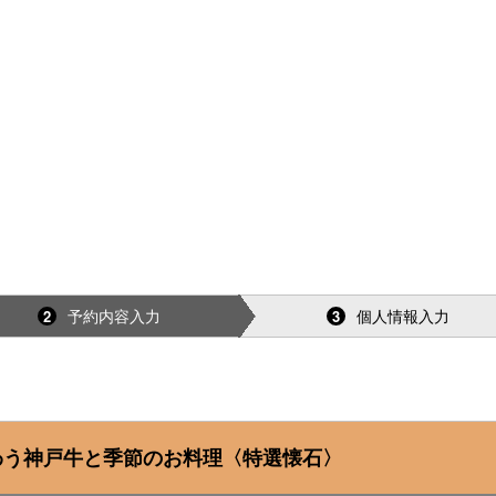
予約内容入力
個人情報入力
2
3
わう神戸牛と季節のお料理〈特選懐石〉