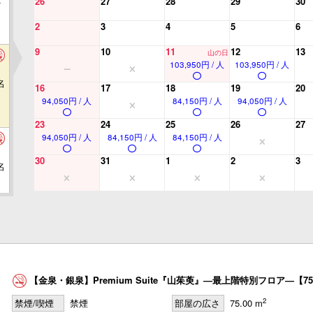
26
27
28
29
30
2
3
4
5
6
9
10
11
12
13
山の日
103,950円 / 人
103,950円 / 人
名
16
17
18
19
20
94,050円 / 人
84,150円 / 人
94,050円 / 人
23
24
25
26
27
94,050円 / 人
84,150円 / 人
84,150円 / 人
30
31
1
2
3
名
名
【金泉・銀泉】Premium Suite『山茱萸』―最上階特別フロア―【7
2
禁煙/喫煙
禁煙
部屋の広さ
75.00 m