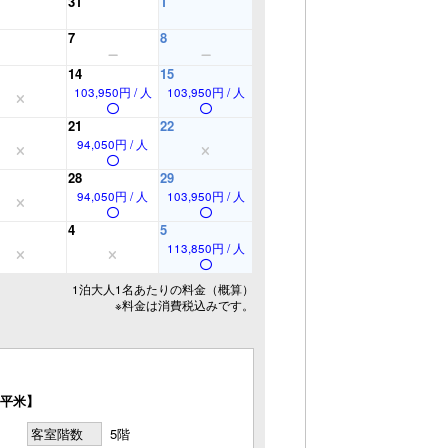
31
1
7
8
14
15
103,950円 / 人
103,950円 / 人
21
22
94,050円 / 人
28
29
94,050円 / 人
103,950円 / 人
4
5
113,850円 / 人
1泊大人1名あたりの料金（概算）
※料金は消費税込みです。
5平米】
客室階数
5階