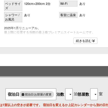
ベッドサイ
120cm×200cm 2台
Wi-Fi
あり
ズ
名
シャワー /
あり
客室に温泉
あり
お風呂
2025年1月リニューアル。
最上階に位置する当館の最上級プレミアムスイートルームです。
名
75平米の客室には、カッシーナ・イクスシー社製のソファを贅沢に配し
続きを読む
シモンズ製ツインベッドをお支度したベッドルームをご用意いたしました
浴室は有馬温泉でも珍しい、金泉と銀泉の2種類の温泉をそれぞれたっぷ
けます。
眼前に六甲山景、眼下には有馬の温泉街を望む抜群のロケーションで、贅
名
●金泉＆銀泉2種類の半露天風呂
●バイオエタノール暖炉
●Sony製42型テレビ
●ミニバー完備
●無料wi-fi
名
●加湿付き空気清浄器
●アメニティにはイタリアの名門フェラガモ社製のものをご用意
●ドライヤーは最新のレプロナイザー107D plusをご用意
泊
室
宿泊日
泊数
部屋数
宿泊日/お部屋の変更
●ＭＡＲＶＩＳ製デンタルケア(イタリア)
●ＨＡＭＡＭ製バスローブ(トルコ)
は1室以上の空きが必要です。 宿泊日を変えるか上記カレンダーから別の日
●シモンズ製ツインベッド
名