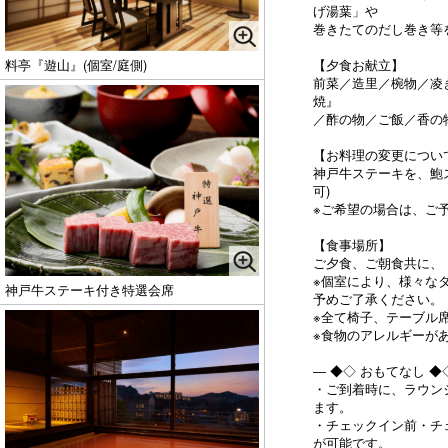
げ湯葉」や
巻きたてのだし巻き等
【夕食お献立】
料亭『遊山』(個室/庭側)
前菜／造里／椀物／凌
焼』
／酢の物／ご飯／香の物
【お料理の変更につい
神戸牛ステーキを、鮑
可)
※ご希望の場合は、ご
【食事場所】
ご夕食、ご朝食共に、
※個室により、様々な
神戸牛ステーキ付き特選会席
予めご了承ください。
※全て椅子、テーブル
※食物のアレルギーが
― ◆◇ おもてなし 
・ご到着時に、ラウン
ます。
・チェックイン前・チ
が可能です。