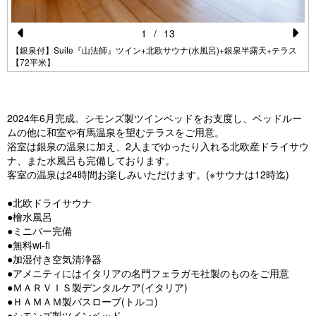
1
/
13
Pr
N
【銀泉付】Suite『山法師』ツイン+北欧サウナ(水風呂)+銀泉半露天+テラス
【72平米】
e
e
vi
xt
o
2024年6月完成。シモンズ製ツインベッドをお支度し、ベッドルー
u
ムの他に和室や有馬温泉を望むテラスをご用意。
浴室は銀泉の温泉に加え、2人までゆったり入れる北欧産ドライサウ
s
ナ、また水風呂も完備しております。
客室の温泉は24時間お楽しみいただけます。(※サウナは12時迄)
●北欧ドライサウナ
●檜水風呂
●ミニバー完備
●無料wi-fi
●加湿付き空気清浄器
●アメニティにはイタリアの名門フェラガモ社製のものをご用意
●ＭＡＲＶＩＳ製デンタルケア(イタリア)
●ＨＡＭＡＭ製バスローブ(トルコ)
●シモンズ製ツインベッド