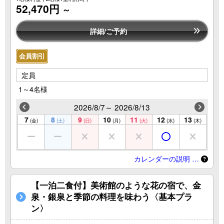
52,470円
～
詳細/ご予約
会員割引
定員
1～4名様
2026/8/7～ 2026/8/13
7
8
9
10
11
12
13
(金)
(土)
(日)
(月)
(火)
(水)
(木)
カレンダーの説明 …
【一泊二食付】美術館のような花の宿で、金
泉・銀泉と季節の料理を味わう〈基本プラ
ン〉