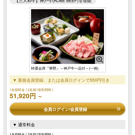
【三大和牛】神戸牛(KOBE BEEF)を堪能
特選会席『華野』～神戸牛一品付～(一例)
▼ 新規会員登録、または会員ログインで550円引き
1名様料金
( 2名様1室利用時 )
51,920円
～
会員ログイン/会員登録
▼ 通常料金
1名様料金
( 2名様1室利用時 )