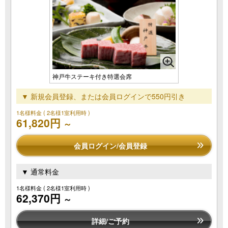
神戸牛ステーキ付き特選会席
▼ 新規会員登録、または会員ログインで550円引き
1名様料金
( 2名様1室利用時 )
61,820円
～
会員ログイン/会員登録
▼ 通常料金
1名様料金
( 2名様1室利用時 )
62,370円
～
詳細/ご予約