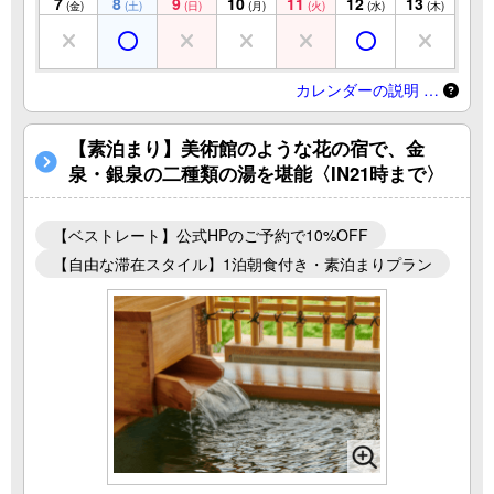
7
8
9
10
11
12
13
(金)
(土)
(日)
(月)
(火)
(水)
(木)
カレンダーの説明 …
【素泊まり】美術館のような花の宿で、金
泉・銀泉の二種類の湯を堪能〈IN21時まで〉
【ベストレート】公式HPのご予約で10%OFF
【自由な滞在スタイル】1泊朝食付き・素泊まりプラン