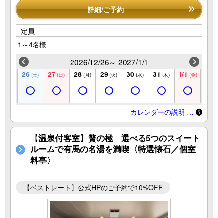
詳細/ご予約
定員
1～4名様
2026/12/26～ 2027/1/1
26
27
28
29
30
31
1/1
(土)
(日)
(月)
(火)
(水)
(木)
(金)
カレンダーの説明 …
【温泉付客室】贅の極 選べる5つのスイート
ルームで有馬の名湯を満喫〈特選懐石／個室
料亭〉
【ベストレート】公式HPのご予約で10%OFF