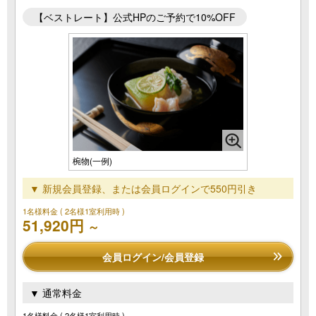
【ベストレート】公式HPのご予約で10%OFF
椀物(一例)
▼ 新規会員登録、または会員ログインで550円引き
1名様料金
( 2名様1室利用時 )
51,920円
～
会員ログイン/会員登録
▼ 通常料金
1名様料金
( 2名様1室利用時 )