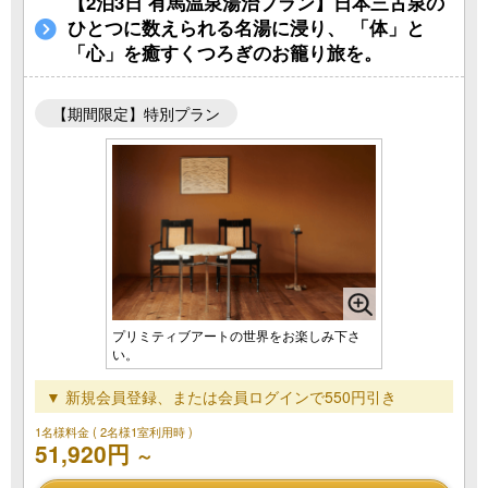
【2泊3日 有馬温泉湯治プラン】日本三古泉の
ひとつに数えられる名湯に浸り、 「体」と
「心」を癒すくつろぎのお籠り旅を。
【期間限定】特別プラン
プリミティブアートの世界をお楽しみ下さ
い。
▼ 新規会員登録、または会員ログインで550円引き
1名様料金
( 2名様1室利用時 )
51,920円
～