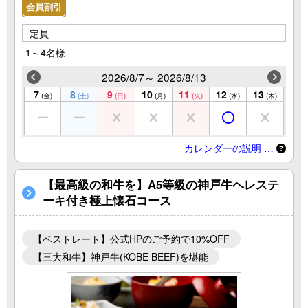
会員割引
定員
1～4名様
2026/8/7～ 2026/8/13
7
8
9
10
11
12
13
(金)
(土)
(日)
(月)
(火)
(水)
(木)
カレンダーの説明 …
【最高級の和牛を】A5等級の神戸牛ヘレステ
ーキ付き極上懐石コース
【ベストレート】公式HPのご予約で10%OFF
【三大和牛】神戸牛(KOBE BEEF)を堪能