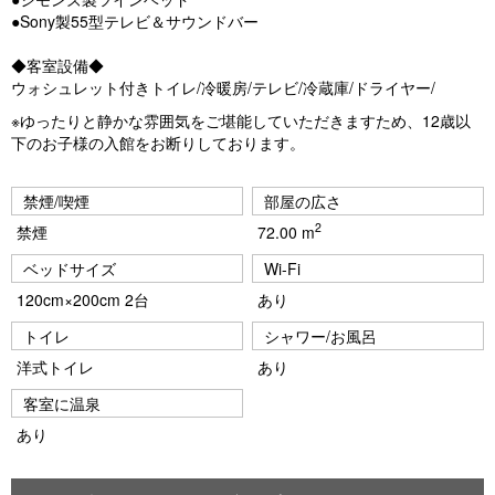
●Sony製55型テレビ＆サウンドバー
◆客室設備◆
ウォシュレット付きトイレ/冷暖房/テレビ/冷蔵庫/ドライヤー/
※ゆったりと静かな雰囲気をご堪能していただきますため、12歳以
下のお子様の入館をお断りしております。
禁煙/喫煙
部屋の広さ
2
禁煙
72.00 m
ベッドサイズ
Wi-Fi
120cm×200cm 2台
あり
トイレ
シャワー/お風呂
洋式トイレ
あり
客室に温泉
あり