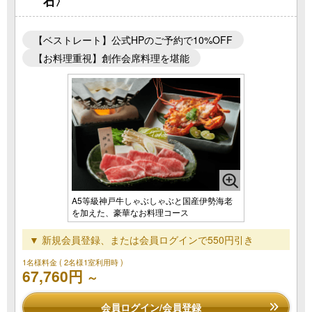
石〉
【ベストレート】公式HPのご予約で10%OFF
【お料理重視】創作会席料理を堪能
A5等級神戸牛しゃぶしゃぶと国産伊勢海老
を加えた、豪華なお料理コース
▼ 新規会員登録、または会員ログインで550円引き
1名様料金
( 2名様1室利用時 )
67,760円
～
会員ログイン/会員登録