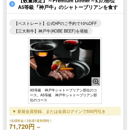
【数量限定】～Premium Dinner～幻の部位
A5等級『神戸牛』のシャトーブリアンを食す
【ベストレート】公式HPのご予約で10%OFF
【三大和牛】神戸牛(KOBE BEEF)を堪能
A5等級 神戸牛シャトーブリアン部位のコ
ース。A5等級 神戸牛シャトーブリアン部
位のコース
▼ 新規会員登録、または会員ログインで550円引き
1名様料金
( 2名様1室利用時 )
71,720円
～