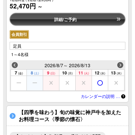
52,470円
～
詳細/ご予約
会員割引
定員
1～4名様
2026/8/7～ 2026/8/13
7
8
9
10
11
12
13
(金)
(土)
(日)
(月)
(火)
(水)
(木)
カレンダーの説明 …
【四季を味わう】旬の味覚に神戸牛を加えた
お料理コース〈季節の懐石〉