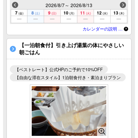
2026/8/7～ 2026/8/13
7
8
9
10
11
12
13
(金)
(土)
(日)
(月)
(火)
(水)
(木)
カレンダーの説明 …
【一泊朝食付】引き上げ湯葉の体にやさしい
朝ごはん
【ベストレート】公式HPのご予約で10%OFF
【自由な滞在スタイル】1泊朝食付き・素泊まりプラン