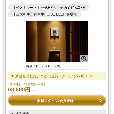
【ベストレート】公式HPのご予約で10%OFF
【三大和牛】神戸牛(KOBE BEEF)を堪能
料亭『遊山』入り口正面
▼ 新規会員登録、または会員ログインで550円引き
1名様料金
( 2名様1室利用時 )
63,800円
～
会員ログイン/会員登録
▼ 通常料金