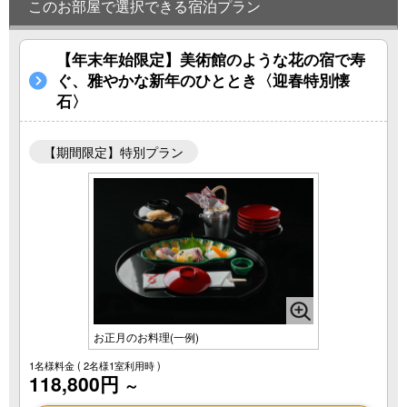
このお部屋で選択できる宿泊プラン
【年末年始限定】美術館のような花の宿で寿
ぐ、雅やかな新年のひととき〈迎春特別懐
石〉
【期間限定】特別プラン
お正月のお料理(一例)
1名様料金
( 2名様1室利用時 )
118,800円
～