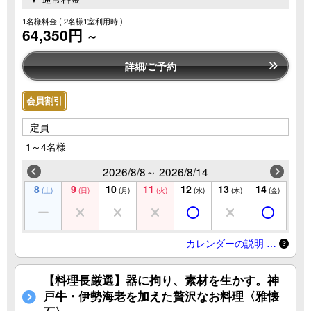
1名様料金
( 2名様1室利用時 )
64,350円
～
詳細/ご予約
会員割引
定員
1～4名様
2026/8/8～ 2026/8/14
8
9
10
11
12
13
14
(土)
(日)
(月)
(火)
(水)
(木)
(金)
カレンダーの説明 …
【料理長厳選】器に拘り、素材を生かす。神
戸牛・伊勢海老を加えた贅沢なお料理〈雅懐