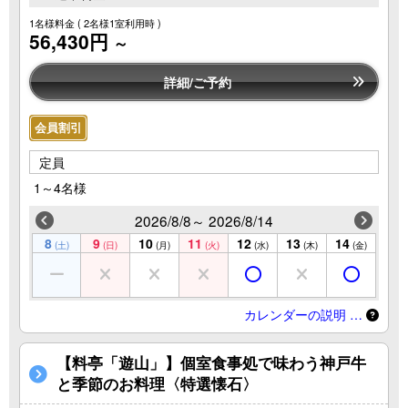
1名様料金
( 2名様1室利用時 )
56,430円
～
詳細/ご予約
会員割引
定員
1～4名様
2026/8/8～ 2026/8/14
8
9
10
11
12
13
14
(土)
(日)
(月)
(火)
(水)
(木)
(金)
カレンダーの説明 …
【料亭「遊山」】個室食事処で味わう神戸牛
と季節のお料理〈特選懐石〉