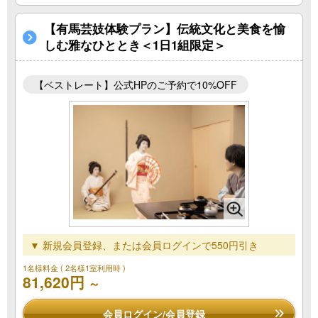
【有馬芸妓体験プラン】伝統文化と美食を愉
しむ雅なひととき＜1日1組限定＞
【ベストレート】公式HPのご予約で10%OFF
▼ 新規会員登録、または会員ログインで550円引き
1名様料金
( 2名様1室利用時 )
81,620円
～
会員ログイン/会員登録