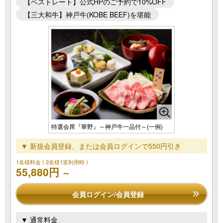
【ベストレート】公式HPのご予約で10%OFF
【三大和牛】神戸牛(KOBE BEEF)を堪能
特選会席『華野』～神戸牛一品付～(一例)
▼ 新規会員登録、または会員ログインで550円引き
1名様料金
( 2名様1室利用時 )
55,880円
～
会員ログイン/会員登録
▼ 通常料金