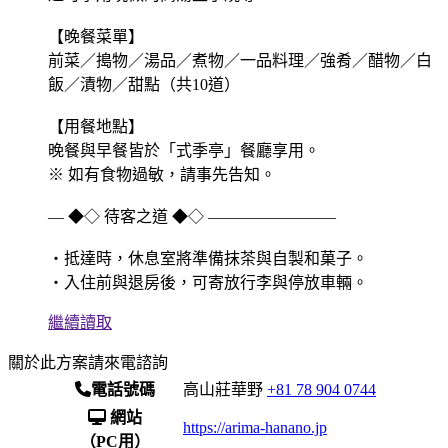
【晚餐菜單】
前菜／搗物／湯品／煮物／一品料理／強肴／醋物／白
飯／漬物／甜點（共10道）
【用餐地點】
晚餐與早餐皆於「式季亭」餐廳享用。
※ 如有食物過敏，請事先告知。
― ◆◇ 待客之道 ◆◇ ――――――――
・抵達時，休息室將準備抹茶與自製和菓子。
・入住前與退房後，可寄放行李與停放車輛。
繼續讀取
關於此方案請來電諮詢
電話號碼
高山莊華野
+81 78 904 0744
網站
https://arima-hanano.jp
（PC用）