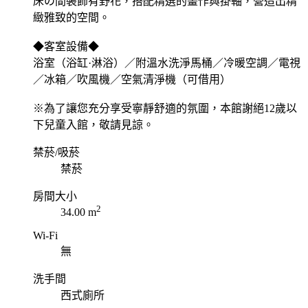
床の間裝飾有野花，搭配精選的畫作與掛軸，營造出精
緻雅致的空間。
◆客室設備◆
浴室（浴缸·淋浴）／附溫水洗淨馬桶／冷暖空調／電視
／冰箱／吹風機／空氣清淨機（可借用）
※為了讓您充分享受寧靜舒適的氛圍，本館謝絕12歲以
下兒童入館，敬請見諒。
禁菸/吸菸
禁菸
房間大小
2
34.00 m
Wi-Fi
無
洗手間
西式廁所