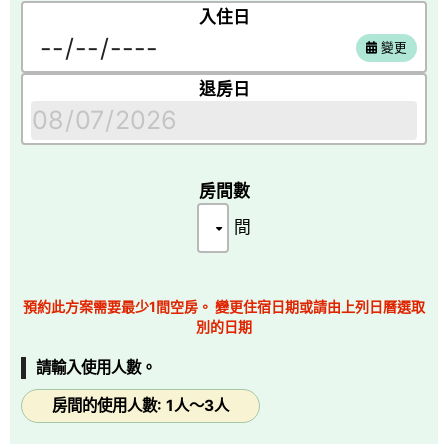
入住日
𓇠𓇠 Plan Point 𓇠𓇠𓇠𓇠𓇠𓇠𓇠𓇠𓇠𓇠𓇠
變更
■富士山Cotton Candy棉花糖壽喜燒
退房日
＜1泊2食方案＞
以紅色砂糖製作的棉花糖，宛如被夕陽染紅的富士山。
棉花糖下方搭配精選國產牛肉，入口即化的口感，
甜味與鮮味完美融合，帶來濃郁而豐富的美味享受。
房間數
■眺望河口湖與富士山美景的展望大浴場
間
柔和的觸感、潤澤的溫泉體驗，引領您邁向美肌的療癒之湯。
可獨享壯麗景色的奢華時刻，即使有刺青的客人，也可安心入浴。
■
提供免費接送服務
預約此方案需要最少1間空房。 變更住宿日期或請由上列日曆選取
即使沒有開車，也能輕鬆入住能欣賞日本絕景的住宿。
別的日期
𓇠𓇠 Meal 𓇠𓇠𓇠𓇠𓇠𓇠𓇠𓇠𓇠𓇠𓇠
請輸入使用人數。
-晚餐-
房間的使用人數: 1人～3人
【棉花糖壽喜燒(日式和牛火鍋)】
・三款前菜