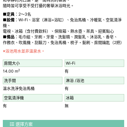
u
隨時皆可享受不受打擾的奢華沐浴時光。
s
■
定員
：2～3名
■
設備
：Wi-Fi、浴室（淋浴+浴缸）、免治馬桶、冷暖氣、空氣清淨
機、
電視、冰箱（含付費飲料）、保險箱、熱水壺、茶具、迎賓點心
■
備品
：毛巾組、牙刷・牙膏、洗髮精、潤髮乳、沐浴乳、香皂、
作務衣、吹風機、刮鬍刀、免治馬桶、梳子・髮刷、房間鑰匙（2把）
※浴池用水並非溫泉水。
房間大小
Wi-Fi
2
14.00 m
有
洗手間
淋浴 /浴池
溫水洗淨免治馬桶
有
空氣清淨機
冰箱
有
無
選擇方案