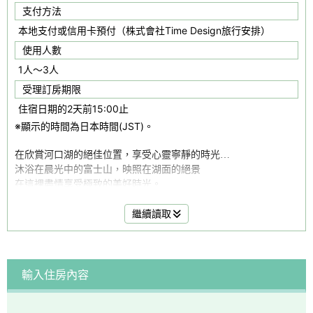
支付方法
本地支付或信用卡預付（株式會社Time Design旅行安排）
使用人數
1人～3人
受理訂房期限
住宿日期的2天前15:00止
※顯示的時間為日本時間(JST)。
在欣賞河口湖的絕佳位置，享受心靈寧靜的時光…
沐浴在晨光中的富士山，映照在湖面的絕景
在這裡盡情享受極致的美好時光。
繼續讀取
晚餐的主角是
「Cotton Candy棉花糖壽喜燒」
富士山般堆疊的棉花糖，令人不經想拍照紀念！
倒入特製壽喜燒醬汁後，鮮紅的牛肉逐漸在鍋中浮現
輸入住房內容
鐵板上滋滋作響的聲音與甜香四溢的氣味令人食指大動
邀您以五感品味這道全新的壽喜燒體驗。