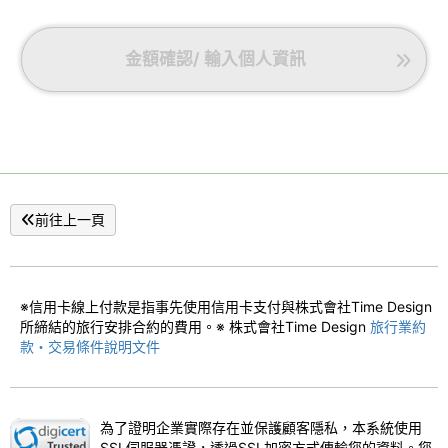
・
蒸籠料理
・棉花糖壽喜燒
(日式和牛火鍋)
・
烏龍麵
金額確認/ 輸入個人資訊
・
釜飯(鍋煮飯)
・
果凍甜點
【供應時間】
18:00 / 18:30 / 19:00
-日式早餐-
・三款飯食
-柴魚片拌飯
前往上一頁
-特製生蛋拌飯
-鮭魚茶泡飯
・
味噌湯
・
兩道小菜
※信用卡線上付款是指事先使用信用卡支付與株式會社Time Design
・
沙拉
所締結的旅行安排合約的費用。※ 株式會社Time Design
旅行業約
・
水果
款・交易條件說明文件
・
咖啡
【供應時間】
7:30 / 8:00 / 8:30
※兒童餐
為了證明企業實際存在並保護顧客隱私，本系統使用
小學生
：若選擇「附餐」，將提供與成人相同的餐點。
SSL伺服器憑證，透過SSL加密方式傳輸您的資料。您