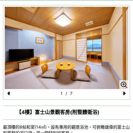
1
/
7
Pr
N
e
e
【4樓】富士山景觀客房(附整體衛浴)
vi
xt
o
最頂樓的8帖和室(14㎡)，設有專用的觀景浴池，可俯瞰雄偉的富士山
和寧靜的河口湖，是一間特別的客房。