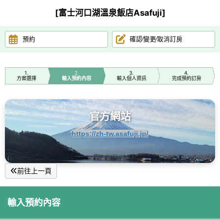
[富士河口湖溫泉飯店Asafuji]
預約
確認∕變更∕取消訂房
1
2
3
4
方案選擇
輸入預約內容
輸入個人資訊
完成預約訂房
官方網站
https://zh-tw.asafuji.jp/
前往上一頁
輸入預約內容