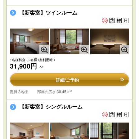
【新客室】ツインルーム
1名様料金
( 2名様1室利用時 )
31,900円
～
詳細/ご予約
2
定員:2名様
部屋の広さ:30.45 m
【新客室】シングルルーム