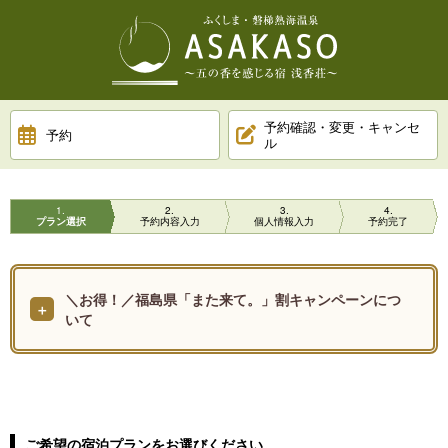
予約確認・変更・キャンセ
予約
ル
1
2
3
4
プラン選択
予約内容入力
個人情報入力
予約完了
＼お得！／福島県「また来て。」割キャンペーンにつ
いて
ご希望の宿泊プランをお選びください。