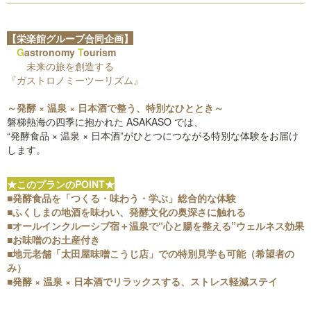
【栄楽館グループ合同企画】
G
astronomy
T
ourism
未来の旅を創造する
『ガストロノミーツーリズム』
～発酵 × 温泉 × 日本酒で整う、特別なひととき～
磐梯熱海の四季に抱かれた ASAKASO では、
“発酵食品 × 温泉 × 日本酒”がひとつにつながる特別な体験をお届け
します。
★このプランのPOINT★
■発酵食品を「つくる・味わう・学ぶ」総合的な体験
■ふくしまの地酒を味わい、発酵文化の奥深さに触れる
■オールインクルーシブ宿＋温泉で“心と腸を整える”ウェルネス効果
■お味噌のお土産付き
■地元老舗「太田屋味噌こうじ店」での特別見学も可能（希望者の
み）
■発酵 × 温泉 × 日本酒でリラックスする、ストレス軽減ステイ