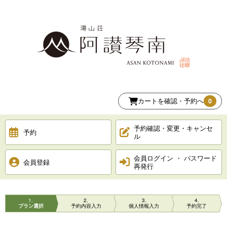
カートを確認・予約へ
0
予約確認・変更・キャンセ
予約
ル
会員ログイン ・ パスワード
会員登録
再発行
1
2
3
4
プラン選択
予約内容入力
個人情報入力
予約完了