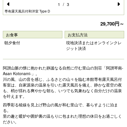
1
/
3
Pr
N
専有露天風呂付和洋室 Type D
e
e
29,700円～
vi
xt
お食事
お支払方法
o
朝夕食付
現地決済またはオンラインクレ
u
ジット決済
s
阿讃山脈の懐に抱かれた静謐なる自然に佇む里山の別荘「阿讃琴南-
Asan Kotonami-」。
川の風、山の音を感じ、ふるさとの山々を臨む本館専有露天風呂付
客室は、自家源泉の温泉を引いた露天風呂を備え、静かな星空の夜
も、梢が揺れる爽やかな朝も、いつでも気兼ねなく自分だけの温泉
を叶えます。
四季彩る稜線を見上げ野山の風が和む里山で、暮らすように泊ま
る。
里の趣と暖炉や囲炉裏の温もりに包まれた理想の休日をお過ごしく
ださい。