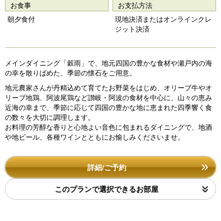
o
お食事
お支払方法
u
朝夕食付
現地決済またはオンラインクレ
s
ジット決済
メインダイニング「穀雨」で、地元四国の豊かな食材や瀬戸内の海
の幸を散りばめた、季節の懐石をご用意。
地元農家さんが丹精込めて育てたお野菜をはじめ、オリーブ牛やオ
リーブ地鶏、阿波尾鶏など讃岐・阿波の食材を中心に、山々の恵み
近海の幸まで、季節に応じて四国の豊かな地に恵まれた四季響く食
の数々を大切に調理します。
お料理の芳醇な香りと心地よい音色に包まれるダイニングで、地酒
や地ビール、各種ワインとともにお愉しみくださいませ。
詳細/ご予約
このプランで選択できるお部屋