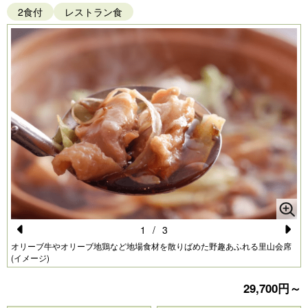
2食付
レストラン食
1
/
3
Pr
N
オリーブ牛やオリーブ地鶏など地場食材を散りばめた野趣あふれる里山会席
(イメージ)
e
e
vi
xt
29,700円～