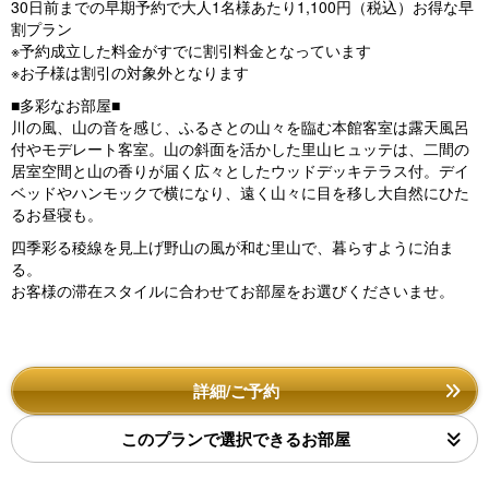
30日前までの早期予約で大人1名様あたり1,100円（税込）お得な早
割プラン
※予約成立した料金がすでに割引料金となっています
※お子様は割引の対象外となります
■多彩なお部屋■
川の風、山の音を感じ、ふるさとの山々を臨む本館客室は露天風呂
付やモデレート客室。山の斜面を活かした里山ヒュッテは、二間の
居室空間と山の香りが届く広々としたウッドデッキテラス付。デイ
ベッドやハンモックで横になり、遠く山々に目を移し大自然にひた
るお昼寝も。
四季彩る稜線を見上げ野山の風が和む里山で、暮らすように泊ま
る。
お客様の滞在スタイルに合わせてお部屋をお選びくださいませ。
詳細/ご予約
このプランで選択できるお部屋