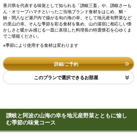
香川県を代表する味覚として知られる「讃岐三畜」や、讃岐さーも
ん・オリーブハマチといったご当地ブランド食材をはじめ、鯛・
鰆・間八など瀬戸内で揚がる旬の海の幸、そして地元産旬野菜など
の里山の幸。そんな季節を彩る食材を集め、山の湯宿に相応しい懐
かしさと暖かみ感じる一皿に表現した料理長の特選懐石を心ゆくま
でご堪能ください。
※季節により使用する食材は変わります
詳細/ご予約
このプランで選択できるお部屋
讃岐と阿波の山海の幸を地元産野菜とともに愉し
む季節の味覚コース