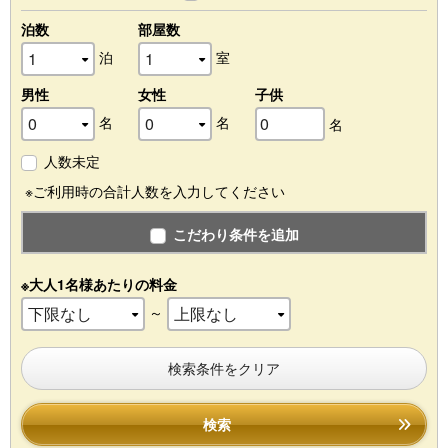
泊数
部屋数
泊
室
男性
女性
子供
名
名
名
人数未定
※ご利用時の合計人数を入力してください
こだわり条件を追加
※大人1名様あたりの料金
～
検索条件をクリア
検索