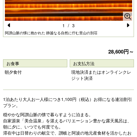
1
/
3
Pr
N
阿讃山脈の懐に抱かれた 静謐なる自然に佇む里山の別荘
e
e
vi
xt
28,600円～
o
お食事
お支払方法
u
朝夕食付
現地決済またはオンラインクレ
s
ジット決済
1泊あたり大人お一人様につき1,100円（税込）お得になる連泊割引
プラン。
穏やかな阿讃山脈の懐で暮らすように泊まる。
自家源泉「美合温泉」を湛えるバリエーション豊かな露天風呂は、
朝に夕に、いつでも何度でも。
滞在中は日替わりの献立で、讃岐と阿波の地元産食材を活かしたお