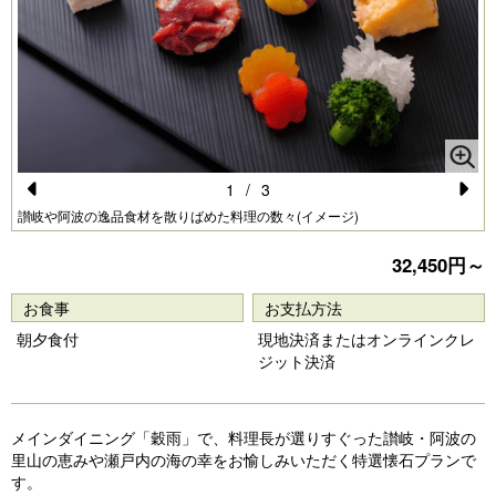
1
/
3
Pr
N
讃岐や阿波の逸品食材を散りばめた料理の数々(イメージ)
e
e
32,450円～
vi
xt
お食事
お支払方法
o
朝夕食付
現地決済またはオンラインクレ
u
ジット決済
s
メインダイニング「穀雨」で、料理長が選りすぐった讃岐・阿波の
里山の恵みや瀬戸内の海の幸をお愉しみいただく特選懐石プランで
す。