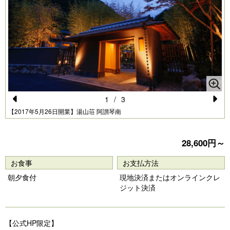
1
/
3
Pr
N
【2017年5月26日開業】湯山荘 阿讃琴南
e
e
vi
xt
28,600円～
o
お食事
お支払方法
u
朝夕食付
現地決済またはオンラインクレ
s
ジット決済
【公式HP限定】