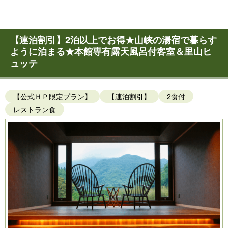
【連泊割引】2泊以上でお得★山峡の湯宿で暮らす
ように泊まる★本館専有露天風呂付客室＆里山ヒ
ュッテ
【公式ＨＰ限定プラン】
【連泊割引】
2食付
レストラン食