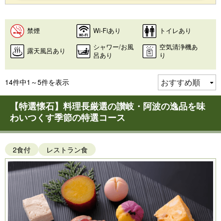
禁煙
Wi-Fiあり
トイレあり
シャワー/お風
空気清浄機あ
露天風呂あり
呂あり
り
14件中1～5件を表示
【特選懐石】料理長厳選の讃岐・阿波の逸品を味
わいつくす季節の特選コース
2食付
レストラン食