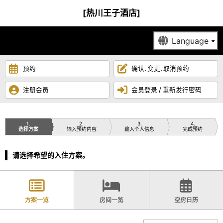
[热川王子酒店]
预约
确认､变更､取消预约
注册会员
会员登录 / 重新发行密码
1
2
3
4
选择方案
输入预约内容
输入个人信息
完成预约
请选择希望的入住方案。
方案一览
房间一览
空房日历