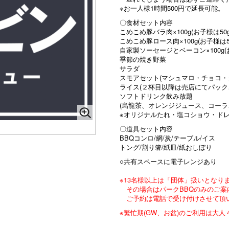
※お一人様1時間500円で延長可能。
〇食材セット内容
こめこめ豚バラ肉×100g(お子様は50g
こめこめ豚ロース肉×100g(お子様は50
自家製ソーセージとベーコン×100g(お
季節の焼き野菜
サラダ
スモアセット(マシュマロ・チョコ・
ライス(２杯目以降は売店にてパック
ソフトドリンク飲み放題
(烏龍茶、オレンジジュース、コーラ
※オリジナルたれ・塩コショウ・ド
〇道具セット内容
BBQコンロ/網/炭/テーブル/イス
トング/割り箸/紙皿/紙おしぼり
○共有スペースに電子レンジあり
※13名様以上は「団体」扱いとなり
その場合はパークBBQのみのご案
ご予約は電話で受け付けさせて頂
※繁忙期(GW、お盆)のご利用は大