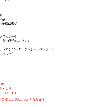
)
g)
子様は50g)
クラッカー)
ご飯の販売になります)
、メロンソーダ、ジンジャーエール、)
レッシング
ます。
内となり、
いております。
人４名様以上でのご予約となります。