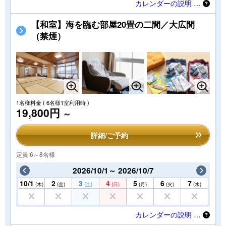
カレンダーの説明 …
【和室】海を臨む部屋20畳の二間／大広間
（禁煙）
1名様料金
( 6名様1室利用時 )
19,800円
～
詳細/ご予約
定員:6～8名様
2026/10/1～ 2026/10/7
10/1
2
3
4
5
6
7
(木)
(金)
(土)
(日)
(月)
(火)
(水)
カレンダーの説明 …