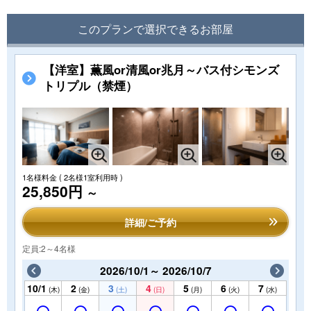
このプランで選択できるお部屋
【洋室】薫風or清風or兆月～バス付シモンズ
トリプル（禁煙）
1名様料金
( 2名様1室利用時 )
25,850円
～
詳細/ご予約
定員:2～4名様
2026/10/1～ 2026/10/7
10/1
2
3
4
5
6
7
(木)
(金)
(土)
(日)
(月)
(火)
(水)