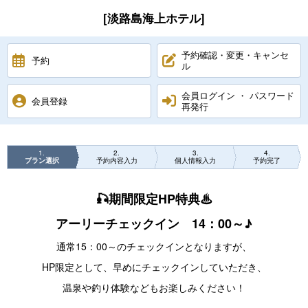
[淡路島海上ホテル]
予約確認・変更・キャンセ
予約
ル
会員ログイン ・ パスワード
会員登録
再発行
1
2
3
4
プラン選択
予約内容入力
個人情報入力
予約完了
🎣期間限定HP特典♨
アーリーチェックイン 14：00～♪
通常15：00～のチェックインとなりますが、
HP限定として、早めにチェックインしていただき、
温泉や釣り体験などもお楽しみください！