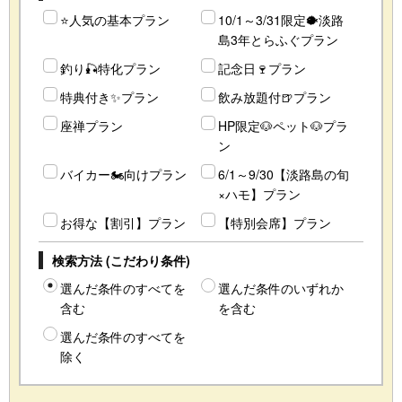
⭐人気の基本プラン
10/1～3/31限定🐡淡路
島3年とらふぐプラン
釣り🎣特化プラン
記念日🍷プラン
特典付き✨プラン
飲み放題付🍺プラン
座禅プラン
HP限定🐶ペット🐶プラ
ン
バイカー🏍向けプラン
6/1～9/30【淡路島の旬
×ハモ】プラン
お得な【割引】プラン
【特別会席】プラン
検索方法 (こだわり条件)
選んだ条件のすべてを
選んだ条件のいずれか
含む
を含む
選んだ条件のすべてを
除く