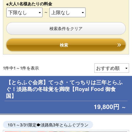
※大人1名様あたりの料金
～
検索条件をクリア
検索
1件中1～1件を表示
【とらふぐ会席】てっさ・てっちりは三年とらふ
ぐ！淡路島の冬味覚を満喫【Royal Food 御食
国】
19,800円
～
10/1～3/31限定🐡淡路島3年とらふぐプラン