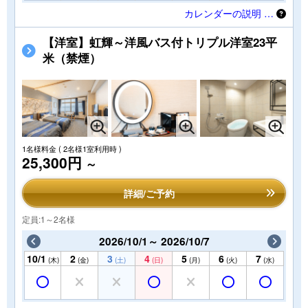
カレンダーの説明 …
【洋室】虹輝～洋風バス付トリプル洋室23平
米（禁煙）
1名様料金
( 2名様1室利用時 )
25,300円
～
詳細/ご予約
定員:1～2名様
2026/10/1～ 2026/10/7
10/1
2
3
4
5
6
7
(木)
(金)
(土)
(日)
(月)
(火)
(水)