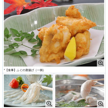
*【食事】ふぐの唐揚げ（一例）