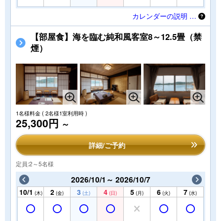
カレンダーの説明 …
【部屋食】海を臨む純和風客室8～12.5畳（禁
煙）
1名様料金
( 2名様1室利用時 )
25,300円
～
詳細/ご予約
定員:2～5名様
2026/10/1～ 2026/10/7
10/1
2
3
4
5
6
7
(木)
(金)
(土)
(日)
(月)
(火)
(水)