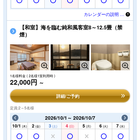
カレンダーの説明 …
【和室】海を臨む純和風客室8～12.5畳（禁
煙）
1名様料金
( 2名様1室利用時 )
22,000円
～
詳細/ご予約
定員:2～5名様
2026/10/1～ 2026/10/7
10/1
2
3
4
5
6
7
(木)
(金)
(土)
(日)
(月)
(火)
(水)