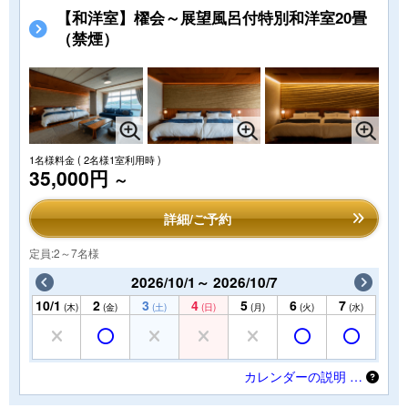
【和洋室】櫂会～展望風呂付特別和洋室20畳
（禁煙）
1名様料金
( 2名様1室利用時 )
35,000円
～
詳細/ご予約
定員:2～7名様
2026/10/1～ 2026/10/7
10/1
2
3
4
5
6
7
(木)
(金)
(土)
(日)
(月)
(火)
(水)
カレンダーの説明 …