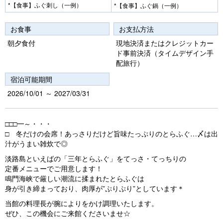
*【食事】ふぐ刺し（一例）
*【食事】ふぐ鍋（一例）
お食事
お支払方法
朝夕食付
現地決済またはクレジットカー
ド事前決済（タイムデザイン手
配旅行）
宿泊可能期間
2026/10/01 ～ 2027/03/31
□□□━～・・・
□ 冬だけの会席！あっさりだけど旨味たっぷりのとらふぐ…〆は出
汁がうまい雑炊で◎
淡路島といえばの「三年とらふぐ」をてっさ・てっちりの
定番メニューでご用意します！
鳴門海峡で厳しい潮流に揉まれたとらふぐは
身が引き締まっており、肉厚が”ぷりぷり”としています＊
当館の料理長が腕によりをかけ調理いたします。
ぜひ、この機会にご来館くださいませ☆