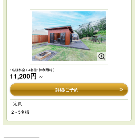
1名様料金
( 4名様1棟利用時 )
11,200円
～
詳細/ご予約
定員
2～5名様