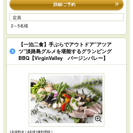
詳細/ご予約
定員
2～5名様
【一泊二食】手ぶらでアウトドア”アツア
ツ”淡路島グルメを堪能するグランピング
BBQ【VirginValley バージンバレー】
1名様料金
( 4名様1棟利用時 )