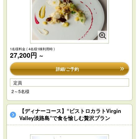
1名様料金
( 4名様1棟利用時 )
27,200円
～
詳細/ご予約
定員
2～5名様
【ディナーコース】“ビストロカラトVirgin
Valley淡路島”で食を愉しむ贅沢プラン