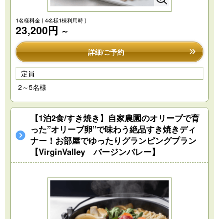
1名様料金
( 4名様1棟利用時 )
23,200円
～
詳細/ご予約
定員
2～5名様
【1泊2食/すき焼き】自家農園のオリーブで育
った”オリーブ卵”で味わう絶品すき焼きディ
ナー！お部屋でゆったりグランピングプラン
【VirginValley バージンバレー】