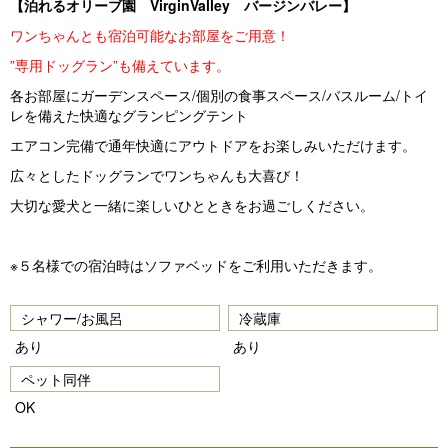
【泊れるオリーブ園 VirginValley バージンバレー】
vi
xt
ワンちゃんとも宿泊可能なお部屋をご用意！
o
”専用ドッグラン”も備えています。
u
各お部屋にガーデンスペース/個別の食事スペース/バスルーム/トイ
s
レを備えた快適なグランピングテント
エアコン完備で通年快適にアウトドアをお楽しみいただけます。
広々としたドッグランでワンちゃんも大喜び！
大切な愛犬と一緒に楽しいひとときをお過ごしください。
※５名様での宿泊時はソファベッドをご利用いただきます。
シャワー/お風呂
冷蔵庫
あり
あり
ペット同伴
OK