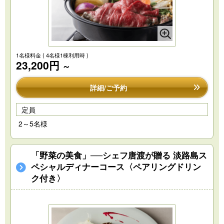
1名様料金
( 4名様1棟利用時 )
23,200円
～
詳細/ご予約
定員
2～5名様
「野菜の美食」──シェフ唐渡が贈る 淡路島ス
ペシャルディナーコース〈ペアリングドリン
ク付き〉