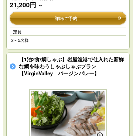
21,200円
～
詳細/ご予約
定員
2～5名様
【1泊2食/鯛しゃぶ】岩屋漁港で仕入れた新鮮
な鯛を味わうしゃぶしゃぶプラン
【VirginValley バージンバレー】