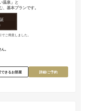
い温泉」と
む、基本プランです。
ご夕食一例。板長が心を込めて作ったお料理の数々。
盛夏・青い空白い湯が
割引でご用意しました。
せん。
択できるお部屋
詳細/ご予約