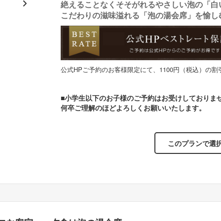
絶えることなくそそがれるやさしい泡の「白
N
こだわりの滋味溢れる「泡の湯会席」を愉し
メインの石焼料理。「霜降り黒毛和牛」は上質な脂がとろ
夏の
e
り口に広がります。
xt
公式HPご予約のお客様限定にて、1100円（税込）の
■小学生以下のお子様のご予約はお受けしておりま
何卒ご理解のほどよろしくお願いいたします。
このプランで選