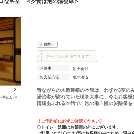
ロな客室 ＜夕食は泡の湯会席＞
会員割引
クーポンが利用できます。
お食事
朝夕食付
お支払方法
現地決済
昔ながらの木造建築の本館は、わずか3室の
N
湯治客が訪れていた頃を大事に、今もお客様
一番広いお
【小梨】本館6+6畳
≪内
e
情緒あふれる本館で、泡の湯自慢の炭酸泉を
xt
【ご予約前に必ずご確認ください】
〇トイレ・洗面はお部屋の外にございます。
ご利用いただくのは3室のお客様のみのため、混み