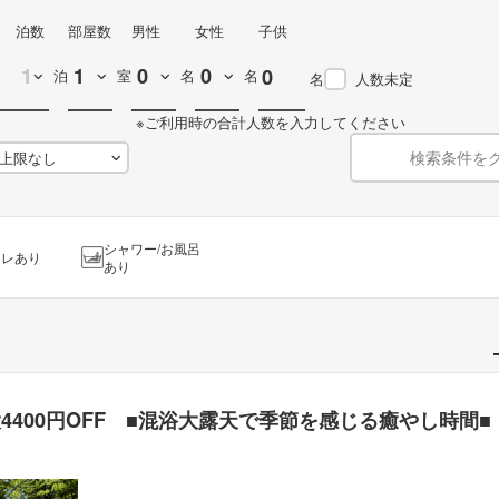
泊数
部屋数
男性
女性
子供
泊
室
名
名
名
人数未定
※ご利用時の合計人数を入力してください
検索条件を
シャワー/お風呂
イレあり
あり
4400円OFF ■混浴大露天で季節を感じる癒やし時間■