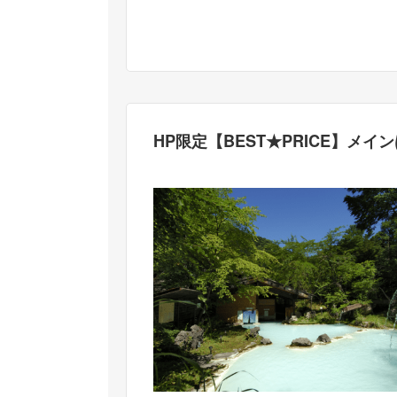
HP限定【BEST★PRICE】