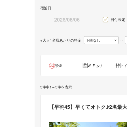
宿泊日
日付未定
～
※大人1名様あたりの料金
禁煙
Wi-Fiあり
ト
3件中1～3件を表示
【早割45】早くてオトク♪2名最大