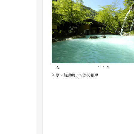
1
/
3
Pr
込めて作ったお料理の数々。
初夏・新緑萌える野天風呂
e
vi
o
u
s