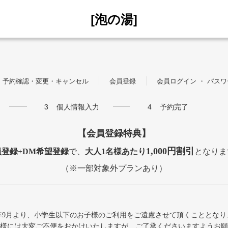
[泡の湯]
予約確認・変更・キャンセル
会員登録
会員ログイン ・ パス
3
個人情報入力
4
予約完了
【会員登録特典】
1,000円割引
員登録+DM希望登録
で、
大人1名様あたり
となりま
（※一部対象外プランあり）
24年9月より、小学生以下のお子様のご利用をご遠慮させて頂くこととなり
様には大変ご不便をおかけいたしますが、ご了承くださいますようお願