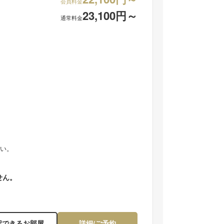
会員料金
23,100円～
通常料金
ご夕食一例。板長が心を込めて作ったお料理の数々。
初夏・新緑萌える野天
い。
せん。
択できるお部屋
詳細/ご予約