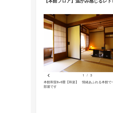
【本館フロア】温かみ感じるレト
1
/
3
Pr
でホッとするひとときを
本館和室8+6畳【和楽】 情緒あふれる本館で
部屋です
e
vi
o
u
s