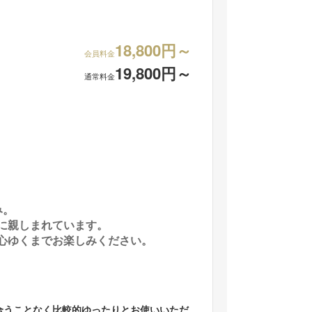
18,800円～
会員料金
19,800円～
通常料金
み。
に親しまれています。
湯≫情緒あるひのき風呂でホッとするひとときを
本館和室8+6畳【和
心ゆくまでお楽しみください。
部屋です
合うことなく比較的ゆったりとお使いいただ