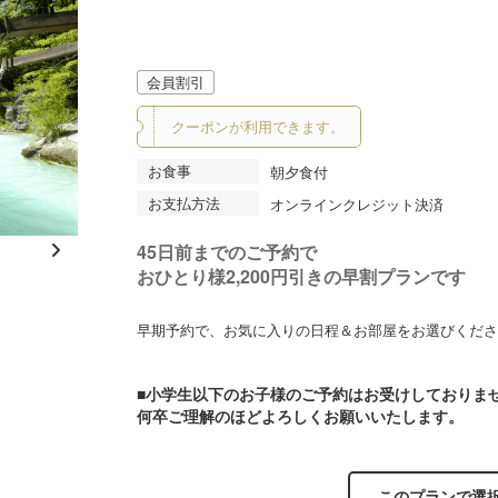
会員割引
クーポンが利用できます。
お食事
朝夕食付
お支払方法
オンラインクレジット決済
45日前までのご予約で
N
おひとり様2,200円引きの早割プランです
内湯。あつ湯とぬる湯がございます。
夏の
e
xt
早期予約で、お気に入りの日程＆お部屋をお選びくださ
■小学生以下のお子様のご予約はお受けしておりま
何卒ご理解のほどよろしくお願いいたします。
このプランで選