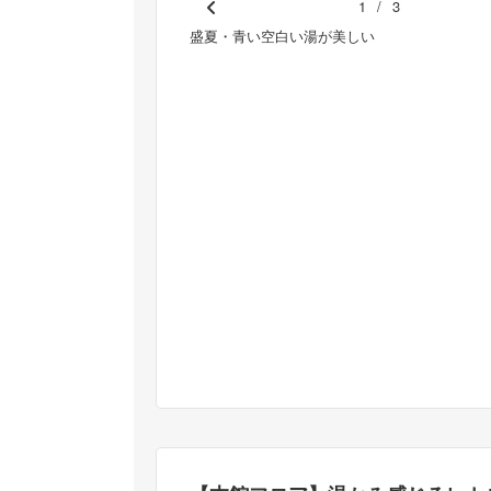
1
/
3
Pr
込めて作ったお料理の数々。
盛夏・青い空白い湯が美しい
e
vi
o
u
s