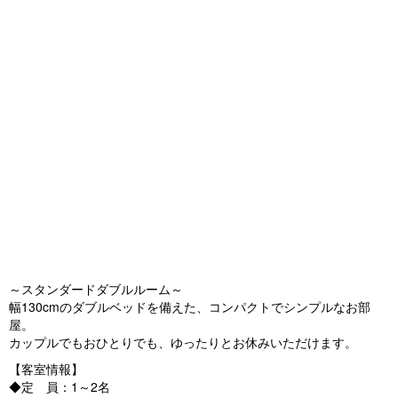
o
u
s
～スタンダードダブルルーム～
幅130cmのダブルベッドを備えた、コンパクトでシンプルなお部
屋。
カップルでもおひとりでも、ゆったりとお休みいただけます。
【客室情報】
◆定 員：1～2名