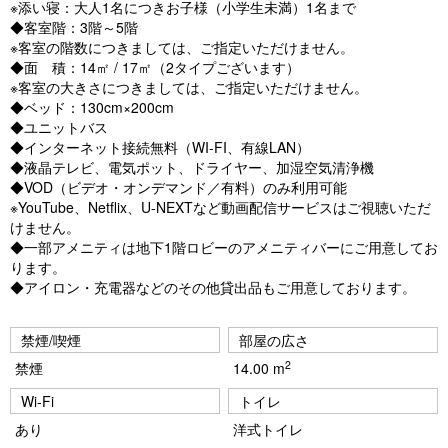
※添い寝：大人1名につきお子様（小学生未満）1名まで
◆客室階：3階～5階
※客室の階数につきましては、ご指定いただけません。
◆面 積：14㎡ / 17㎡（2タイプございます）
※客室の大きさにつきましては、ご指定いただけません。
◆ベッド：130cm×200cm
◆ユニットバス
◆インターネット接続無料（WI-FI、有線LAN）
◆液晶テレビ、電気ポット、ドライヤー、加湿空気清浄機
◆VOD（ビデオ・オンデマンド／有料）のみ利用可能
※YouTube、Netflix、U-NEXTなど動画配信サービスはご視聴いただ
けません。
◆一部アメニティは地下1階ロビーのアメニティバーにご用意してお
ります。
◆アイロン・充電器などのその他貸出品もご用意しております。
禁煙/喫煙
部屋の広さ
2
禁煙
14.00 m
Wi-Fi
トイレ
あり
洋式トイレ