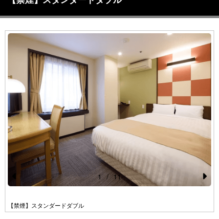
1
/
11
Pr
N
e
e
【禁煙】スタンダードダブル
vi
xt