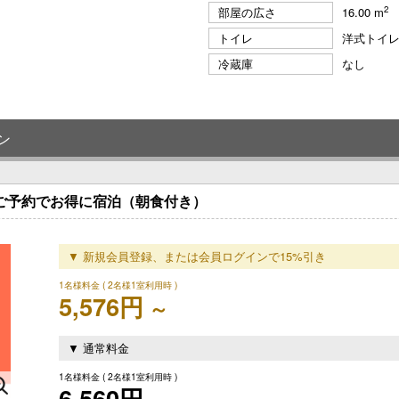
2
部屋の広さ
16.00 m
トイレ
洋式トイ
冷蔵庫
なし
ン
のご予約でお得に宿泊（朝食付き）
▼ 新規会員登録、または会員ログインで15%引き
1名様料金
( 2名様1室利用時 )
5,576円
～
▼ 通常料金
1名様料金
( 2名様1室利用時 )
6,560円