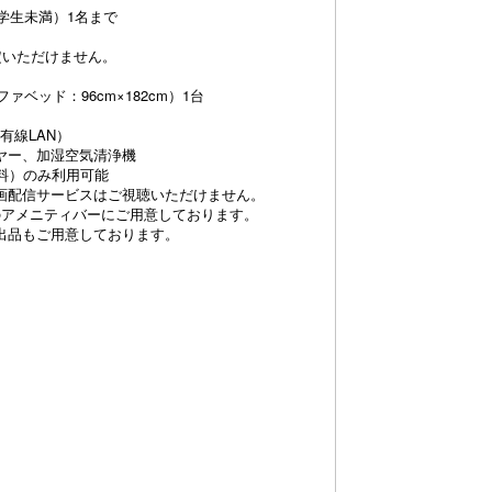
学生未満）1名まで
定いただけません。
ファベッド：96cm×182cm）1台
有線LAN）
ヤー、加湿空気清浄機
料）のみ利用可能
XTなど動画配信サービスはご視聴いただけません。
のアメニティバーにご用意しております。
出品もご用意しております。