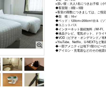
※添い寝：大人1名につきお子様（小
◆客室階：3階～5階
※客室の階数につきましては、ご指
◆面 積：16㎡
◆ベッド：120cm×200cm1台＆（ソ
◆ユニットバス
◆インターネット接続無料（WI-FI、
◆液晶テレビ、電気ポット、ドライ
◆VOD（ビデオ・オンデマンド／有
※YouTube、Netflix、U-NE
◆一部アメニティは地下1階ロビー
◆アイロン・充電器などのその他貸