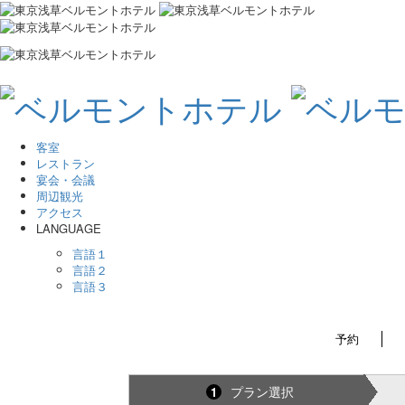
客室
レストラン
宴会・会議
周辺観光
アクセス
LANGUAGE
言語１
言語２
言語３
予約
プラン選択
1