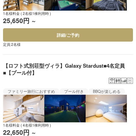
1名様料金
( 2名様1棟利用時 )
25,650円
～
詳細/ご予約
定員:2名様
【ロフト式別荘型ヴィラ】Galaxy Stardust■4名定員
■【プール付】
ファミリー旅行におすすめ
プール付き
BBQが楽しめる
1名様料金
( 4名様1棟利用時 )
22,650円
～