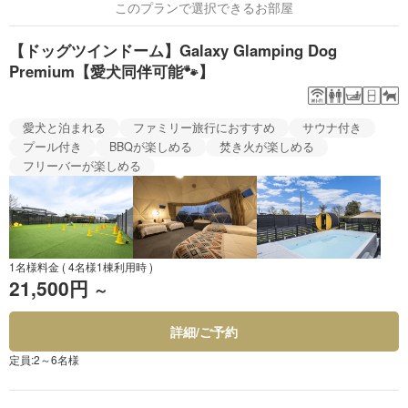
このプランで選択できるお部屋
【ドッグツインドーム】Galaxy Glamping Dog
Premium【愛犬同伴可能🐾】
愛犬と泊まれる
ファミリー旅行におすすめ
サウナ付き
プール付き
BBQが楽しめる
焚き火が楽しめる
フリーバーが楽しめる
1名様料金
( 4名様1棟利用時 )
21,500円
～
詳細/ご予約
定員:2～6名様