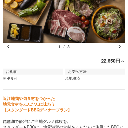
1
/
8
Pr
N
e
e
22,650円～
vi
xt
お食事
お支払方法
o
朝夕食付
現地決済
u
s
近江地鶏や旬食材をつかった
地元食材をふんだんに味わう
【スタンダードBBQディナープラン】
琵琶湖で優雅にご当地グルメ体験を。
スタンダードBBQは、地元滋賀の食材をふんだんに使用したBBQと