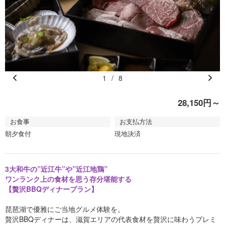
1
/
8
Pr
N
e
e
28,150円～
vi
xt
お食事
お支払方法
o
朝夕食付
現地決済
u
s
3大和牛の”近江牛”や”近江地鶏”
ワンランク上の食材を思う存分堪能する
【贅沢BBQディナープラン】
琵琶湖で優雅にご当地グルメ体験を。
贅沢BBQディナーは、滋賀エリアの代表食材を贅沢に味わうプレミ