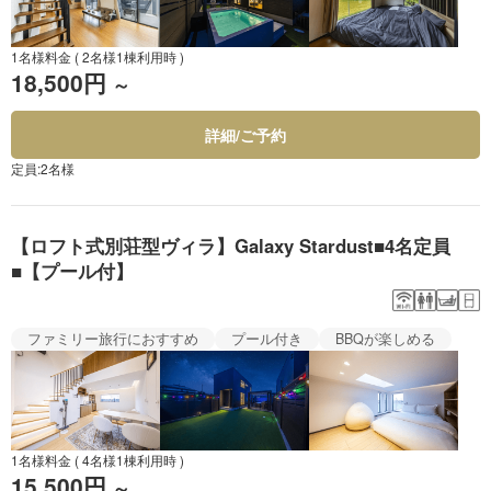
1名様料金
( 2名様1棟利用時 )
18,500円
～
詳細/ご予約
定員:2名様
【ロフト式別荘型ヴィラ】Galaxy Stardust■4名定員
■【プール付】
ファミリー旅行におすすめ
プール付き
BBQが楽しめる
1名様料金
( 4名様1棟利用時 )
15,500円
～