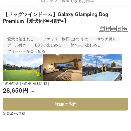
このプランで選択できるお部屋
【ドッグツインドーム】Galaxy Glamping Dog
Premium【愛犬同伴可能🐾】
愛犬と泊まれる
ファミリー旅行におすすめ
サウナ付き
プール付き
BBQが楽しめる
焚き火が楽しめる
フリーバーが楽しめる
1名様料金
( 4名様1棟利用時 )
28,650円
～
詳細/ご予約
定員:2～6名様