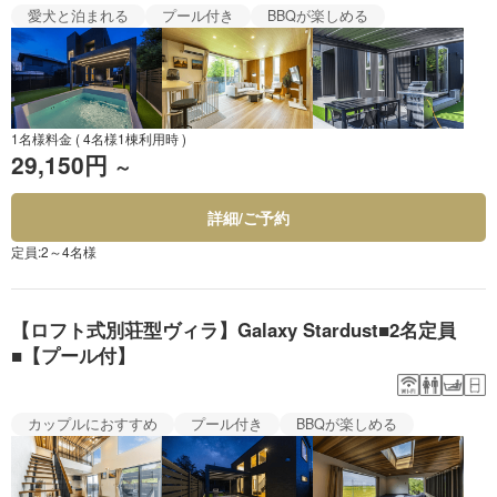
愛犬と泊まれる
プール付き
BBQが楽しめる
1名様料金
( 4名様1棟利用時 )
29,150円
～
詳細/ご予約
定員:2～4名様
【ロフト式別荘型ヴィラ】Galaxy Stardust■2名定員
■【プール付】
カップルにおすすめ
プール付き
BBQが楽しめる