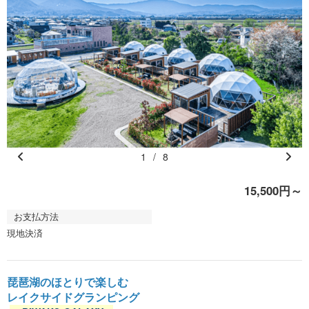
1
/
8
Pr
N
e
e
15,500円～
vi
xt
お支払方法
o
現地決済
u
s
琵琶湖のほとりで楽しむ
レイクサイドグランピング