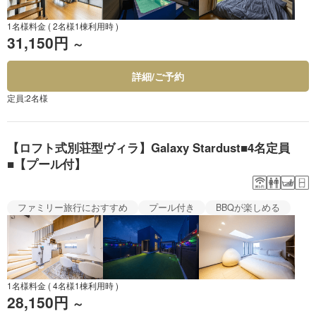
1名様料金
( 2名様1棟利用時 )
31,150円
～
詳細/ご予約
定員:2名様
【ロフト式別荘型ヴィラ】Galaxy Stardust■4名定員
■【プール付】
ファミリー旅行におすすめ
プール付き
BBQが楽しめる
1名様料金
( 4名様1棟利用時 )
28,150円
～