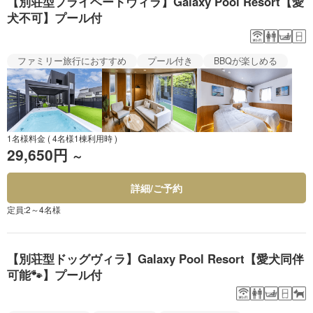
【別荘型プライベートヴィラ】Galaxy Pool Resort【愛
犬不可】プール付
ファミリー旅行におすすめ
プール付き
BBQが楽しめる
1名様料金
( 4名様1棟利用時 )
29,650円
～
詳細/ご予約
定員:2～4名様
【別荘型ドッグヴィラ】Galaxy Pool Resort【愛犬同伴
可能🐾】プール付