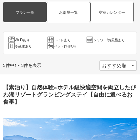
プラン一覧
お部屋一覧
空室カレンダー
Wi-Fiあり
トイレあり
シャワー/お風呂あり
冷蔵庫あり
ペット同伴OK
3件中1～3件を表示
【素泊り】自然体験×ホテル級快適空間を両立したび
わ湖リゾートグランピングステイ【自由に選べるお
食事】