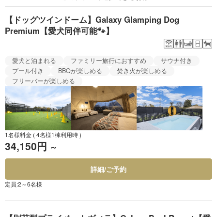
【ドッグツインドーム】Galaxy Glamping Dog
Premium【愛犬同伴可能🐾】
愛犬と泊まれる
ファミリー旅行におすすめ
サウナ付き
プール付き
BBQが楽しめる
焚き火が楽しめる
フリーバーが楽しめる
1名様料金
( 4名様1棟利用時 )
34,150円
～
詳細/ご予約
定員:2～6名様