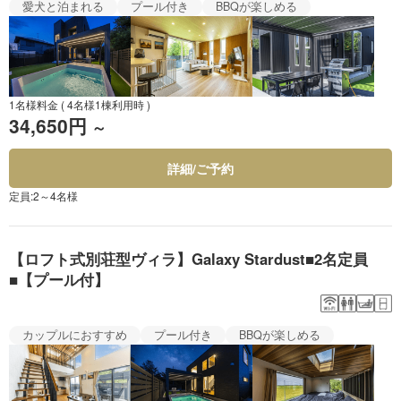
愛犬と泊まれる
プール付き
BBQが楽しめる
1名様料金
( 4名様1棟利用時 )
34,650円
～
詳細/ご予約
定員:2～4名様
【ロフト式別荘型ヴィラ】Galaxy Stardust■2名定員
■【プール付】
カップルにおすすめ
プール付き
BBQが楽しめる