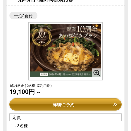
一泊2食付
1名様料金
( 2名様1室利用時 )
19,100円
～
詳細/ご予約
定員
1～3名様