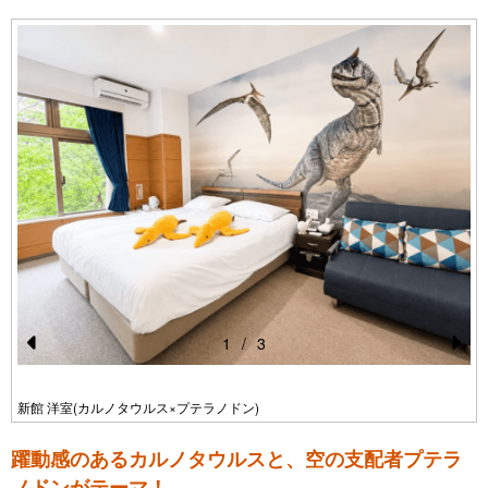
1
/
3
Pr
N
e
e
新館 洋室(カルノタウルス×プテラノドン)
vi
xt
躍動感のあるカルノタウルスと、空の支配者プテラ
o
ノドンがテーマ！