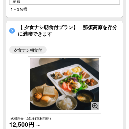
定員
1～3名様
【 夕食ナシ朝食付プラン】 那須高原を存分
に満喫できます
夕食ナシ朝食付
1名様料金
( 2名様1室利用時 )
12,500円
～