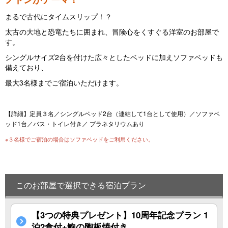
u
まるで古代にタイムスリップ！？
s
太古の大地と恐竜たちに囲まれ、冒険心をくすぐる洋室のお部屋で
す。
シングルサイズ2台を付けた広々としたベッドに加えソファベッドも
備えており、
最大3名様までご宿泊いただけます。
【詳細】定員３名／シングルベッド2台（連結して1台として使用）／ソファベ
ッド1台／バス・トイレ付き／ プラネタリウムあり
※３名様でご宿泊の場合はソファベッドをご利用ください。
このお部屋で選択できる宿泊プラン
【3つの特典プレゼント】10周年記念プラン 1
泊2食付+鮑の陶板焼付き