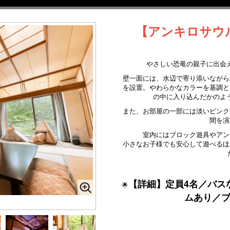
【アンキロサウ
やさしい恐竜の親子に出会
壁一面には、水辺で寄り添いながら
を設置。やわらかなカラーを基調と
の中に入り込んだかのよ
また、お部屋の一部には淡いピンク
間を演
室内にはブロック遊具やアン
小さなお子様でも安心して遊べるほ
【詳細】定員4名／バス
🌟
ムあり／