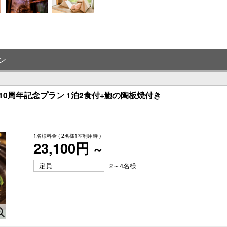
ン
0周年記念プラン 1泊2食付+鮑の陶板焼付き
1名様料金
( 2名様1室利用時 )
23,100円
～
定員
2～4名様