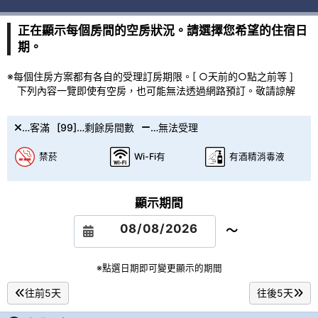
正在顯示每個房間的空房狀況。請選擇您希望的住宿日
期。
※每個住房方案都有各自的受理訂房期限。[ ○天前的○點之前等 ]
下列內容一覽即使有空房，也可能無法透過網路預訂。敬請諒解
…客滿
[99]…剩餘房間數
…無法受理
禁菸
Wi-Fi有
有酒精消毒液
顯示期間
～
※點選日期即可變更顯示的期間
往前5天
往後5天