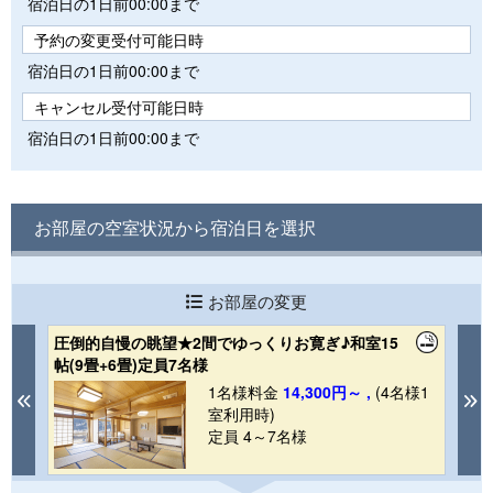
宿泊日の1日前00:00まで
予約の変更受付可能日時
宿泊日の1日前00:00まで
キャンセル受付可能日時
宿泊日の1日前00:00まで
お部屋の空室状況から宿泊日を選択
お部屋の変更
圧倒的自慢の眺望★2間でゆっくりお寛ぎ♪和室15
ご
帖(9畳+6畳)定員7名様
大
1
1名様料金
14,300円～ ,
(4名様1
Previous
N
室利用時)
定員 4～7名様