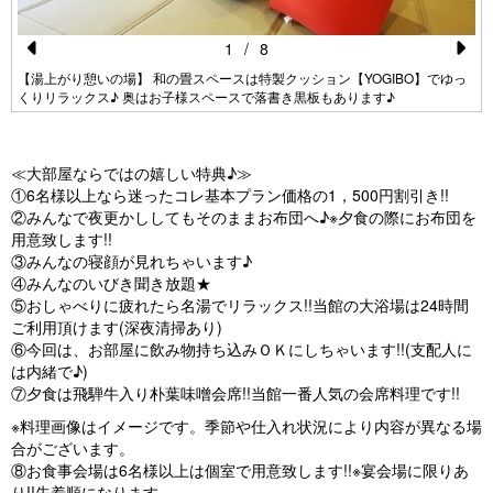
1
/
8
Pr
N
【湯上がり憩いの場】 和の畳スペースは特製クッション【YOGIBO】でゆっ
くりリラックス♪ 奥はお子様スペースで落書き黒板もあります♪
e
e
vi
xt
o
≪大部屋ならではの嬉しい特典♪≫
①6名様以上なら迷ったコレ基本プラン価格の1，500円割引き!!
u
②みんなで夜更かししてもそのままお布団へ♪※夕食の際にお布団を
s
用意致します!!
③みんなの寝顔が見れちゃいます♪
④みんなのいびき聞き放題★
⑤おしゃべりに疲れたら名湯でリラックス!!当館の大浴場は24時間
ご利用頂けます(深夜清掃あり)
⑥今回は、お部屋に飲み物持ち込みＯＫにしちゃいます!!(支配人に
は内緒で♪)
⑦夕食は飛騨牛入り朴葉味噌会席!!当館一番人気の会席料理です!!
※料理画像はイメージです。季節や仕入れ状況により内容が異なる場
合がございます。
⑧お食事会場は6名様以上は個室で用意致します!!※宴会場に限りあ
り!!先着順になります。