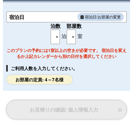
場完備。
玄関先にお車を入れて頂き、お連れ様には降りて頂きます。
宿泊日
宿泊日/お部屋の変更
その後，当館の車で先導して駐車場までご案内致します。
泊数
部屋数
【送 迎】
泊
室
＜下呂駅⇒望川館＞チェックイン
14:30、15:00、15:30、16:45発で下呂駅より望川館まで無料
このプランの予約には1室以上の空きが必要です。 宿泊日を変え
シャトルバスでご案内致します。
るか上記カレンダーから別の日付を選択してください
※バスに乗れない場合は、タクシーをご利用頂けます。
ご利用人数を入力してください。
◆WI-Fi環境◆
1無料でご利用頂けます。
お部屋の定員: 4～7名様
お見積りの確認/ 個人情報入力