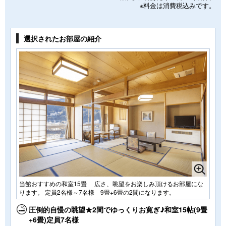
※料金は消費税込みです。
選択されたお部屋の紹介
当館おすすめの和室15畳 広さ、眺望をお楽しみ頂けるお部屋にな
ります。 定員2名様～7名様 9畳+6畳の2間になります。
圧倒的自慢の眺望★2間でゆっくりお寛ぎ♪和室15帖(9畳
+6畳)定員7名様