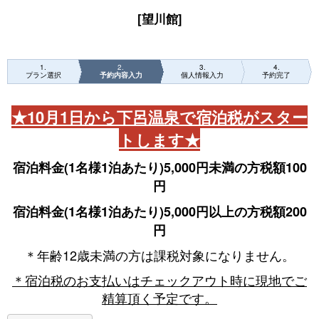
[望川館]
1
2
3
4
プラン選択
予約内容入力
個人情報入力
予約完了
★10月1日から下呂温泉で宿泊税がスター
トします★
宿泊料金(1名様1泊あたり)5,000円未満の方税額100
円
宿泊料金(1名様1泊あたり)5,000円以上の方税額200
円
＊年齢12歳未満の方は課税対象になりません。
＊宿泊税のお支払いはチェックアウト時に現地でご
精算頂く予定です。