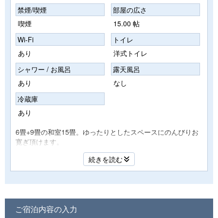
禁煙/喫煙
部屋の広さ
喫煙
15.00 帖
Wi-Fi
トイレ
あり
洋式トイレ
シャワー / お風呂
露天風呂
あり
なし
冷蔵庫
あり
6畳+9畳の和室15畳。ゆったりとしたスペースにのんびりお
寛ぎ頂けます。
ご家族、団体様にお薦めです。景色は飛騨川や当館の日本庭
続きを読む
園を眺めながら時間を楽しむ♪
★喫煙可能部屋です(禁煙希望の方は事前にご連絡下さい。消
臭対応致します。)
【駐車場のご案内】
ご宿泊内容の入力
玄関先、対面の契約駐車場、車で1分 第一、第二専用駐車