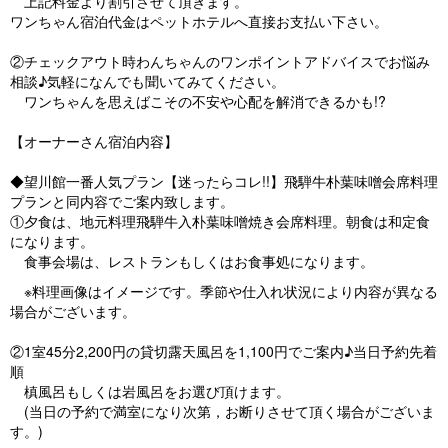
上記料金より割引させて頂きます。
ワンちゃん宿泊代金はペットホテルへ直接お支払い下さい。
②チェックアウト時わんちゃんのワンポイントアドバイスでお悩み
相談♪気軽になんでも聞いてみてください。
ワンちゃんを思えばこその不安や心配を解消できるかも!?
【オーナーさん宿泊内容】
◆望川館一番人気プラン【迷ったらコレ!!】飛騨牛朴葉味噌会席料理
プランと同内容でご案内致します。
①夕食は、地元料理飛騨牛入朴葉味噌焼き会席料理。朝食は和定食
になります。
食事会場は、レストランもしくはお食事処になります。
※料理画像はイメージです。季節や仕入れ状況により内容が異なる
場合がございます。
②1室45分2,200円の貸切露天風呂を1,100円でご案内♪当日予約先着
順
槙風呂もしくは岩風呂をお選び頂けます。
(当日の予約で満室になり次第，お断りさせて頂く場合がございま
す。)