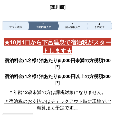
[望川館]
1
2
3
4
プラン選択
予約内容入力
個人情報入力
予約完了
★10月1日から下呂温泉で宿泊税がスター
トします★
宿泊料金(1名様1泊あたり)5,000円未満の方税額100
円
宿泊料金(1名様1泊あたり)5,000円以上の方税額200
円
＊年齢12歳未満の方は課税対象になりません。
＊宿泊税のお支払いはチェックアウト時に現地でご
精算頂く予定です。