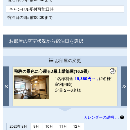
キャンセル受付可能日時
宿泊日の3日前00:00まで
お部屋の空室状況から宿泊日を選択
お部屋の変更
飛騨の景色に心躍る♪最上階部屋(16.5畳)
圧
帖
1
1名様料金
19,360円～ ,
(2名様1
室利用時)
Previous
N
定員 2～6名様
カレンダーの説明 …
2026年8月
9月
10月
11月
12月