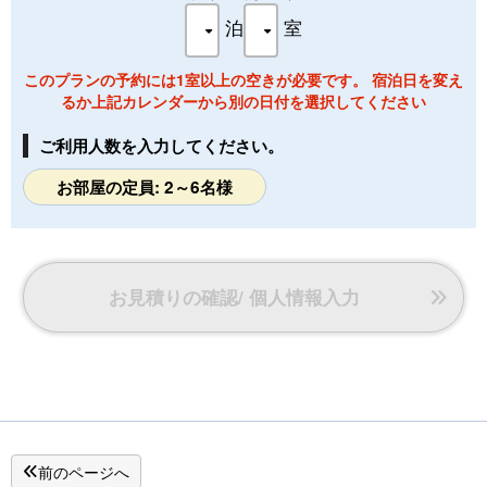
★喫煙可能部屋です(禁煙希望の方は事前にご連絡下さい。消
泊
室
臭対応致します。)
【駐車場のご案内】
このプランの予約には1室以上の空きが必要です。 宿泊日を変え
るか上記カレンダーから別の日付を選択してください
玄関先、対面の契約駐車場、車で1分 第一、第二専用駐車
場完備。
ご利用人数を入力してください。
玄関先にお車を入れて頂き、お連れ様には降りて頂きます。
その後，当館の車で先導して駐車場までご案内致します。
お部屋の定員: 2～6名様
【送 迎】
＜下呂駅⇒望川館＞チェックイン
14:30、15:00、15:30、16:45発で下呂駅より望川館まで無料
お見積りの確認/ 個人情報入力
シャトルバスでご案内致します。
※バスに乗れない場合は、タクシーをご利用頂けます。
◆WI-Fi環境◆
1無料でご利用頂けます。
前のページへ