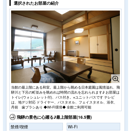
選択されたお部屋の紹介
当館の最上階にある和室。最上階から眺める日本庭園は風情溢れ、飛
騨川と下呂の町並みを眺めれば時間の流れを忘れられます♪ お部屋は
トイレ(ウォシュレット付)、バス付き。※ユニットバスです テレビ
は、地デジ対応 ドライヤー、バスタオル、フェイスタオル、浴衣、
丹前 歯ブラシあり ◆WI-Fi環境◆ 全館ご利用可能
飛騨の景色に心躍る♪最上階部屋(16.5畳)
禁煙/喫煙
Wi-Fi