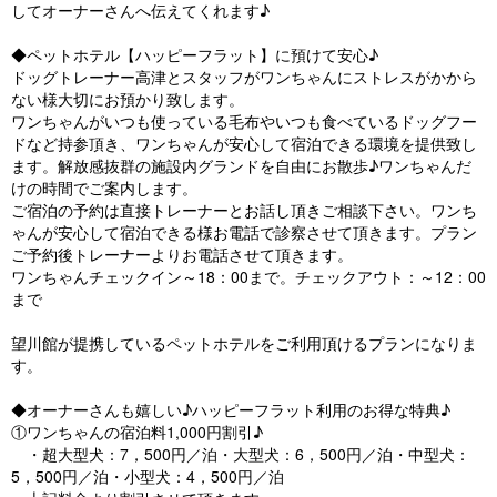
してオーナーさんへ伝えてくれます♪
◆ペットホテル【ハッピーフラット】に預けて安心♪
ドッグトレーナー高津とスタッフがワンちゃんにストレスがかから
ない様大切にお預かり致します。
ワンちゃんがいつも使っている毛布やいつも食べているドッグフー
ドなど持参頂き、ワンちゃんが安心して宿泊できる環境を提供致し
ます。解放感抜群の施設内グランドを自由にお散歩♪ワンちゃんだ
けの時間でご案内します。
ご宿泊の予約は直接トレーナーとお話し頂きご相談下さい。ワンち
ゃんが安心して宿泊できる様お電話で診察させて頂きます。プラン
ご予約後トレーナーよりお電話させて頂きます。
ワンちゃんチェックイン～18：00まで。チェックアウト：～12：00
まで
望川館が提携しているペットホテルをご利用頂けるプランになりま
す。
◆オーナーさんも嬉しい♪ハッピーフラット利用のお得な特典♪
①ワンちゃんの宿泊料1,000円割引♪
・超大型犬：7，500円／泊・大型犬：6，500円／泊・中型犬：
5，500円／泊・小型犬：4，500円／泊