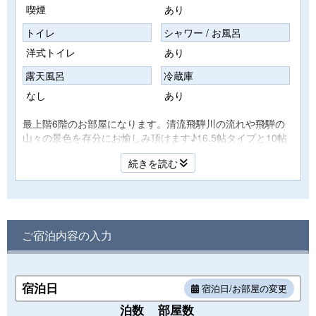
喫煙
あり
トイレ
シャワー / お風呂
洋式トイレ
あり
露天風呂
冷蔵庫
なし
あり
最上階6階のお部屋になります。清流飛騨川の流れや飛騨の
山々の景色を存分にお愉しみ頂けます♪16.5帖タイプと10帖
タイプの2タイプのお部屋は、お客様の人数によってご案内
続きを読む
致します。
ドライヤー/トイレ(ウォッシュアー付)/ユニットバス/エアコ
ン付
ご宿泊内容の入力
設置
薄型TV、ポット、冷蔵庫(空)、エアコン、トイレ(ウォッシャ
ー付)、ユニットバス、ドライヤー、
宿泊日
宿泊日/お部屋の変更
タオル、バスタオル、浴衣、帯、丹前、浴衣用足袋(フリ
ー)、歯ブラシ、ボデーソープ、リンス等
泊数
部屋数