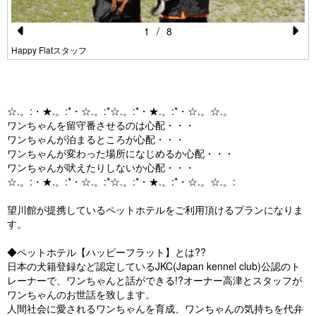
1
/
8
Pr
N
Happy Flatスタッフ
e
e
vi
xt
o
☆.。:・★.。:*・☆.。:*☆.。:*・★.。:*・☆.。☆.。
ワンちゃんを留守番させるのは心配・・・
u
ワンちゃんが泊まるところが心配・・・
s
ワンちゃんが変わった場所になじめるか心配・・・
ワンちゃんが吠えたりしないか心配・・・
☆.。:・★.。:*・☆.。:*☆.。:*・★.。:*・☆.。☆.。:
望川館が提携しているペットホテルをご利用頂けるプランになりま
す。
◆ペットホテル【ハッピーフラット】とは??
日本の犬籍登録など認定しているJKC(Japan kennel club)公認のト
レーナーで、ワンちゃんと話ができる!?オーナー高津とスタッフが
ワンちゃんのお世話を致します。
人間社会に愛されるワンちゃんを育成、ワンちゃんの気持ちを代弁