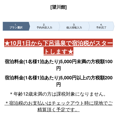
[望川館]
1
2
3
4
プラン選択
予約内容入力
個人情報入力
予約完了
★10月1日から下呂温泉で宿泊税がスター
トします★
宿泊料金(1名様1泊あたり)5,000円未満の方税額100
円
宿泊料金(1名様1泊あたり)5,000円以上の方税額200
円
＊年齢12歳未満の方は課税対象になりません。
＊宿泊税のお支払いはチェックアウト時に現地でご
精算頂く予定です。