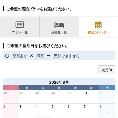
ご希望の宿泊プランをお選びください。
プラン一覧
お部屋一覧
空室カレンダー
ご希望の宿泊日をお選びください。
…空室あり
…満室
…受付できません
次月
2026年8月
日
月
火
水
木
金
土
26
27
28
29
30
31
1
2
3
4
5
6
7
8