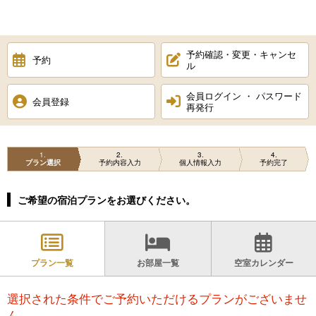
予約確認・変更・キャンセ
予約
ル
会員ログイン ・ パスワード
会員登録
再発行
1
2
3
4
プラン選択
予約内容入力
個人情報入力
予約完了
ご希望の宿泊プランをお選びください。
プラン一覧
お部屋一覧
空室カレンダー
選択された条件でご予約いただけるプランがございませ
ん。