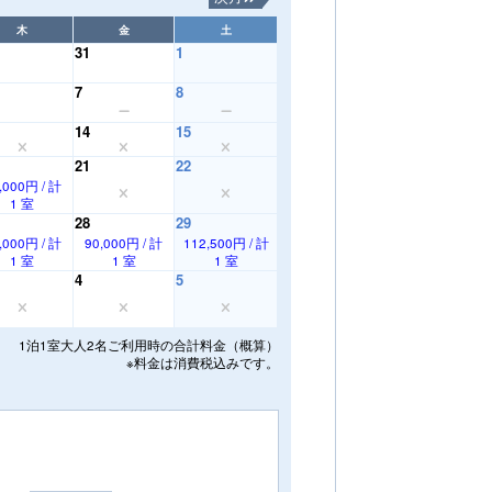
木
金
土
31
1
7
8
14
15
21
22
,000円 / 計
1 室
28
29
,000円 / 計
90,000円 / 計
112,500円 / 計
1 室
1 室
1 室
4
5
1泊1室大人2名ご利用時の合計料金（概算）
※料金は消費税込みです。