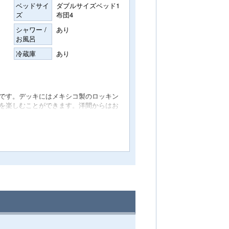
ベッドサイ
ダブルサイズベッド1
ズ
布団4
シャワー /
あり
お風呂
冷蔵庫
あり
です。デッキにはメキシコ製のロッキン
を楽しむことができます。洋間からはお
ムの壁には和紙を使用など随所に「和テ