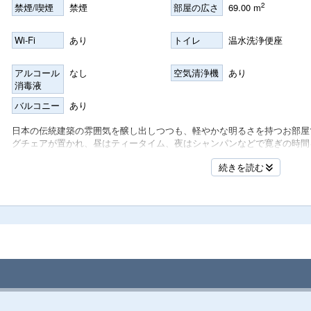
2
禁煙/喫煙
禁煙
部屋の広さ
69.00 m
名
Wi-Fi
あり
トイレ
温水洗浄便座
アルコール
なし
空気清浄機
あり
消毒液
名
バルコニー
あり
日本の伝統建築の雰囲気を醸し出しつつも、軽やかな明るさを持つお部屋
グチェアが置かれ、昼はティータイム、夜はシャンパンなどで寛ぎの時間
庭を見下ろすことができます。もちろん「高野槙」のお風呂、ベッドルー
続きを読む
イスト」が散りばめられています。
名