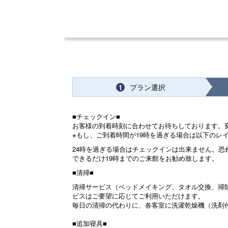
プラン選択
1
■チェックイン■
お客様の到着時刻に合わせてお待ちしております。
※もし、ご到着時間が19時を過ぎる場合は以下のレイ
24時を過ぎる場合はチェックインは出来ません。恐
できるだけ19時までのご来館をお勧め致します。
■清掃■
清掃サービス（ベッドメイキング、タオル交換、掃除
ビスはご要望に応じてご利用いただけます。
毎日の清掃の代わりに、各客室に洗濯乾燥機（洗剤
■追加寝具■