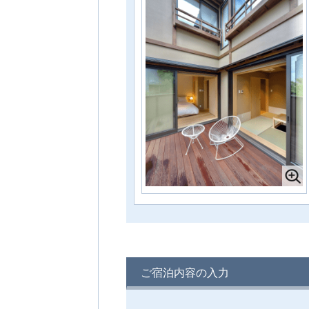
4組
1名様料金
45,000円～
(2
様1室利用時)
定員 2～6名様
CAMPTON 清水2 セミダブル2台+布団
2組
1名様料金
45,000円～
(2
様1室利用時)
定員 2～4名様
CAMPTON 清水1 セミダブル2台＋布
団3組
1名様料金
50,000円～
(2
様1室利用時)
定員 2～5名様
ご宿泊内容の入力