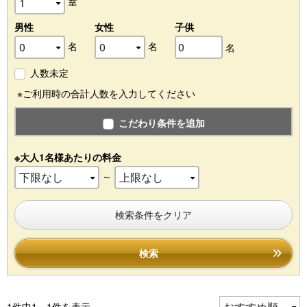
室
男性
女性
子供
名
名
名
人数未定
※ご利用時の合計人数を入力してください
こだわり条件を追加
※大人1名様あたりの料金
～
検索条件をクリア
検索
1件中1～1件を表示