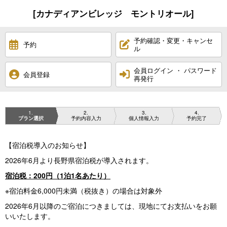
[カナディアンビレッジ モントリオール]
予約確認・変更・キャンセ
予約
ル
会員ログイン ・ パスワード
会員登録
再発行
1
2
3
4
プラン選択
予約内容入力
個人情報入力
予約完了
【宿泊税導入のお知らせ】
2026年6月より長野県宿泊税が導入されます。
宿泊税：200円（1泊1名あたり）
※宿泊料金6,000円未満（税抜き）の場合は対象外
2026年6月以降のご宿泊につきましては、現地にてお支払いをお願
いいたします。