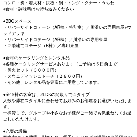
コンロ・炭・着火材・鉄板・網・トング・タナー・うちわ
※食材・調味料はお持ち込みください
●BBQスペース
・リバーサイドコテージ（AR棟・特別室）／川沿いの専用東屋+ウ
ッドデッキ
・リバーサイドコテージ（AR棟）／川沿いの専用東屋
・２階建てコテージ（B棟）／専用東屋
●食材のケータリングとレンタル品
※各種ケータリングサービスあります（ご予約は５日前まで）
・焚火セット（３０００円）
・スウェディッシュトーチ（２８００円）
・その他、レンタル品を豊富にご用意しています。
●全19棟の客室は、2LDKの間取りで４タイプ
人数や滞在スタイルに合わせてお好みのお部屋をお選びいただけま
す。
一棟貸しで、グループや小さなお子様がご一緒でも気兼ねなくお過
ごしいただけます。
●充実の設備