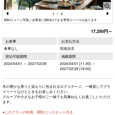
1
/
3
Pr
N
BBQイメージ写真／全客室にBBQのできる専用スペースがあります
e
e
17,250円～
vi
xt
お食事
お支払方法
o
食事なし
現地決済
u
宿泊可能期間
掲載期間
s
2024/04/01 ～ 2027/02/28
2024/04/01 [11:30] ～
2027/02/28 [18:00]
木の豊かな香りと温もりに包まれるログコテージ。一棟貸しでプラ
イベートなひとときをお楽しみください。
グループや小さなお子様がご一緒でも気兼ねなくお過ごしいただけ
ます。
●このプランの特典：BBQコンロセット付き