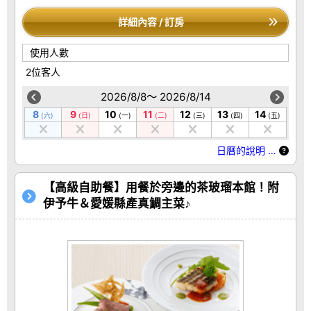
詳細內容 / 訂房
使用人數
2位客人
2026/8/8～ 2026/8/14
8
9
10
11
12
13
14
(六)
(日)
(一)
(二)
(三)
(四)
(五)
日曆的說明 …
【高級自助餐】用餐於旁邊的茶玻瑠本館！附
伊予牛＆愛媛縣產真鯛主菜♪