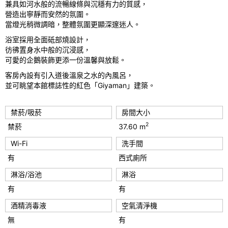
o
兼具如河水般的流暢線條與沉穩有力的質感，
營造出寧靜而安然的氛圍。
u
當燈光稍微調暗，整體氛圍更顯深邃迷人。
s
浴室採用全面砥部燒設計，
彷彿置身水中般的沉浸感，
可愛的企鵝裝飾更添一份溫馨與放鬆。
客房內設有引入道後溫泉之水的內風呂，
並可眺望本館標誌性的紅色「Giyaman」建築。
禁菸/吸菸
房間大小
2
禁菸
37.60 m
Wi-Fi
洗手間
有
西式廁所
淋浴/浴池
淋浴
有
有
酒精消毒液
空氣清淨機
無
有