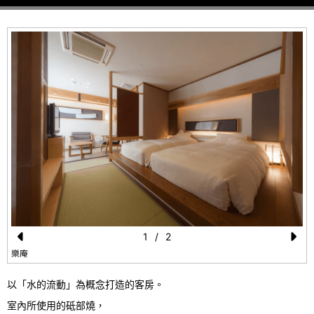
1
/
2
Pr
N
樂庵
e
e
以「水的流動」為概念打造的客房。
vi
xt
室內所使用的砥部燒，