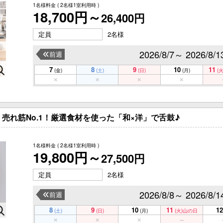
1名様料金
( 2名様1室利用時 )
18,700円～
26,400円
定員
2名様
2026/8/7～ 2026/8/1
前週
7
8
9
10
11
(金)
(土)
(日)
(月)
(火
売れ筋No.1！厳選食材を使った「和×洋」で舌鼓♪
1名様料金
( 2名様1室利用時 )
19,800円～
27,500円
定員
2名様
2026/8/8～ 2026/8/1
前週
8
9
10
11
12
(土)
(日)
(月)
(火)
山の日