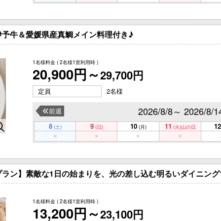
伊予牛＆愛媛県産真鯛メイン料理付き♪
1名様料金
( 2名様1室利用時 )
20,900円～
29,700円
定員
2名様
2026/8/8～ 2026/8/1
前週
8
9
10
11
12
(土)
(日)
(月)
(火)
山の日
プラン】素敵な1日の始まりを、光の差し込む明るいダイニング
1名様料金
( 2名様1室利用時 )
13,200円～
23,100円