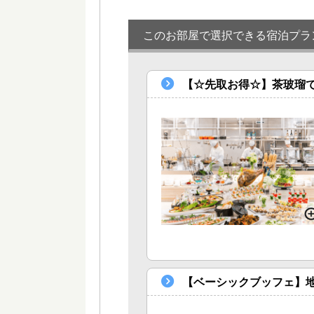
このお部屋で選択できる宿泊プラ
【☆先取お得☆】茶玻瑠
【ベーシックブッフェ】地