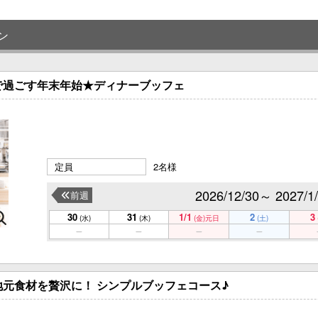
ン
で過ごす年末年始★ディナーブッフェ
定員
2名様
2026/12/30～ 2027/1
前週
30
31
1/1
2
3
(水)
(木)
(金)
元日
(土)
元食材を贅沢に！ シンプルブッフェコース♪