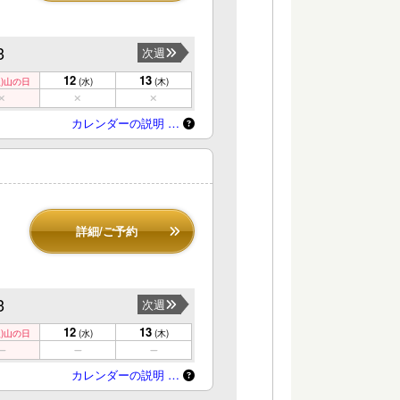
3
次週
12
13
)
山の日
(水)
(木)
カレンダーの説明 …
）
詳細/ご予約
3
次週
12
13
)
山の日
(水)
(木)
カレンダーの説明 …