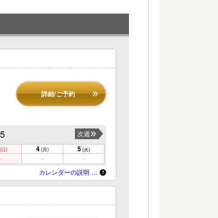
詳細/ご予約
/5
次週
4
5
(日)
(月)
(火)
カレンダーの説明 …