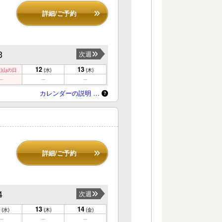
詳細/ご予約
3
次週
12
13
)
山の日
(水)
(木)
カレンダーの説明 …
詳細/ご予約
4
次週
13
14
(水)
(木)
(金)