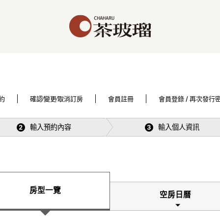
約
確認∕變更∕取消訂房
會員註冊
會員登錄 / 再次發行
輸入預約內容
輸入個人資訊
2
3
房型一覽
空房日曆