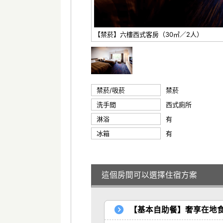
【禁菸】六樓西式客房（30㎡／2人）
禁菸/吸菸
禁菸
洗手間
西式廁所
淋浴
有
冰箱
有
這個房間可以選擇住宿方案
【基本自助餐】奢享在地食