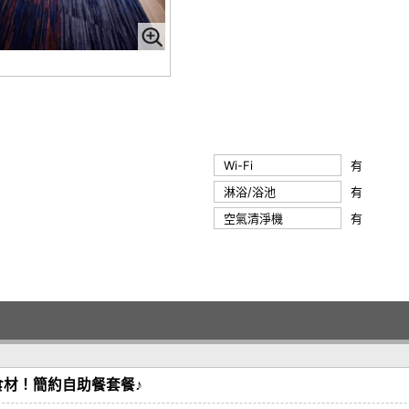
Wi-Fi
有
淋浴/浴池
有
空氣清淨機
有
材！簡約自助餐套餐♪