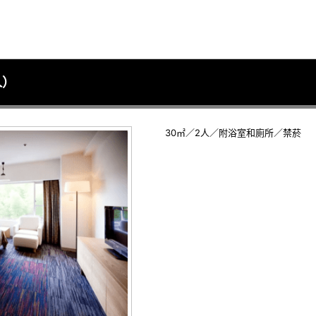
人）
30㎡／2人／附浴室和廁所／禁菸