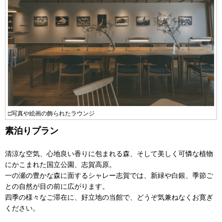
□写真や絵画の飾られたラウンジ
素泊りプラン
清涼な空気、心地良い香りに包まれる森、そして美しく可憐な植物
にかこまれた国立公園、志賀高原。
一の瀬の豊かな森に面するシャレー志賀では、新緑や白銀、季節ご
との自然が目の前に広がります。
四季の様々なご滞在に、好立地の当館で、どうぞ気兼ねなくお寛ぎ
ください。