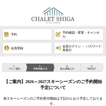
予約確認・変更・キャンセ
予約
ル
会員ログイン ・ パスワード
会員登録
再発行
1
2
3
4
プラン選択
予約内容入力
個人情報入力
予約完了
【ご案内】2026～2027スキーシーズンのご予約開始
予定について
来スキーシーズンのご予約受付開始は下記のとおり予定しておりま
す。