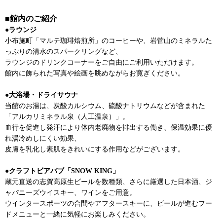
■館内のご紹介
●ラウンジ
小布施町「マルテ珈琲焙煎所」のコーヒーや、岩菅山のミネラルた
っぷりの清水のスパークリングなど、
ラウンジのドリンクコーナーをご自由にご利用いただけます。
館内に飾られた写真や絵画を眺めながらお寛ぎください。
●大浴場・ドライサウナ
当館のお湯は、炭酸カルシウム、硫酸ナトリウムなどが含まれた
「アルカリミネラル泉（人工温泉）」。
血行を促進し発汗により体内老廃物を排出する働き、保温効果に優
れ湯冷めしにくい効果、
皮膚を乳化し素肌をきれいにする作用などがございます。
●クラフトビアパブ「SNOW KING」
蔵元直送の志賀高原生ビールを数種類、さらに厳選した日本酒、ジ
ャパニーズウイスキー、ワインをご用意。
ウインタースポーツの合間やアフタースキーに、ビールが進むフー
ドメニューと一緒に気軽にお楽しみください。