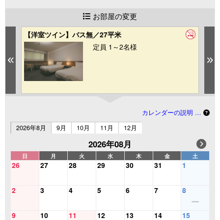
お部屋の変更
【洋室ツイン】バス無／27平米
【
定員 1～2名様
Previous
N
カレンダーの説明 …
2026年8月
9月
10月
11月
12月
2026年08月
日
月
火
水
木
金
土
26
27
28
29
30
31
1
2
3
4
5
6
7
8
9
10
11
12
13
14
15