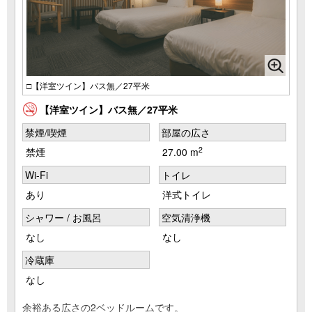
□【洋室ツイン】バス無／27平米
【洋室ツイン】バス無／27平米
禁煙/喫煙
部屋の広さ
2
禁煙
27.00 m
Wi-Fi
トイレ
あり
洋式トイレ
シャワー / お風呂
空気清浄機
なし
なし
冷蔵庫
なし
余裕ある広さの2ベッドルームです。