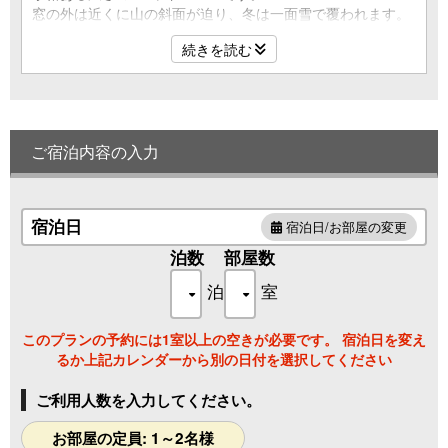
窓の外は近くに山の斜面が迫り、冬は一面雪で覆われます。
続きを読む
■お部屋
洋室ツイン27平米
トイレ付（バス無）
禁煙
Wi-Fi完備
ご宿泊内容の入力
■設備・アメニティ
テレビ（地デジ・BS）、ハンドソープ、消毒液、湯沸かしケ
トル、お茶、浴衣、バスタオル、フェイスタオル、歯ブラシ
宿泊日
宿泊日/お部屋の変更
セット
泊数
部屋数
泊
室
このプランの予約には1室以上の空きが必要です。 宿泊日を変え
るか上記カレンダーから別の日付を選択してください
ご利用人数を入力してください。
お部屋の定員: 1～2名様