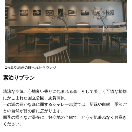
□写真や絵画の飾られたラウンジ
素泊りプラン
清涼な空気、心地良い香りに包まれる森、そして美しく可憐な植物
にかこまれた国立公園、志賀高原。
一の瀬の豊かな森に面するシャレー志賀では、新緑や白銀、季節ご
との自然が目の前に広がります。
四季の様々なご滞在に、好立地の当館で、どうぞ気兼ねなくお寛ぎ
ください。