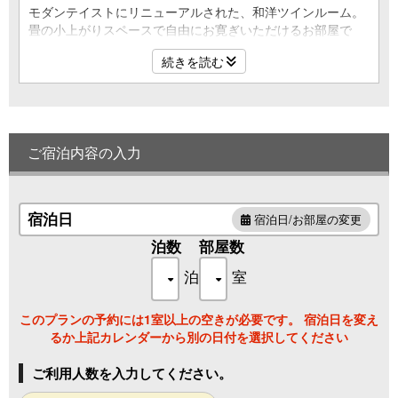
モダンテイストにリニューアルされた、和洋ツインルーム。
畳の小上がりスペースで自由にお寛ぎいただけるお部屋で
す。
続きを読む
■お部屋
和洋ツインルーム26平米
バス・温水洗浄便座トイレ付
禁煙
ご宿泊内容の入力
Wi-Fi完備
■設備・アメニティ
テレビ（地デジ・BS）、冷蔵庫、空気清浄機、ハンドソー
宿泊日
宿泊日/お部屋の変更
プ、消毒液、湯沸かしケトル、お茶、シャンプー、コンディ
ショナー、ボディソープ、ドライヤー、浴衣、バスタオル、
泊数
部屋数
フェイスタオル、歯ブラシセット
泊
室
このプランの予約には1室以上の空きが必要です。 宿泊日を変え
るか上記カレンダーから別の日付を選択してください
ご利用人数を入力してください。