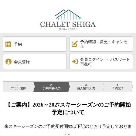
予約確認・変更・キャンセ
予約
ル
会員ログイン ・ パスワード
会員登録
再発行
1
2
3
4
プラン選択
予約内容入力
個人情報入力
予約完了
【ご案内】2026～2027スキーシーズンのご予約開始
予定について
来スキーシーズンのご予約受付開始は下記のとおり予定しておりま
す。