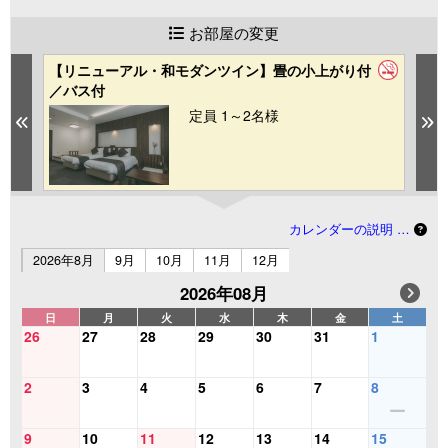
お部屋の変更
【リニューアル・和モダンツイン】畳の小上がり付
【
／バス付
／
定員 1～2名様
Previous
N
カレンダーの説明 …
2026年8月
9月
10月
11月
12月
2026年08月
日
月
火
水
木
金
土
26
27
28
29
30
31
1
2
3
4
5
6
7
8
9
10
11
12
13
14
15