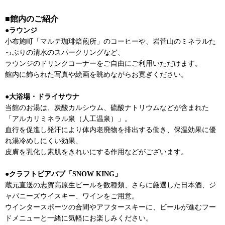
■館内のご紹介
●ラウンジ
小布施町「マルテ珈琲焙煎所」のコーヒーや、岩菅山のミネラルた
っぷりの清水のスパークリングなど、
ラウンジのドリンクコーナーをご自由にご利用いただけます。
館内に飾られた写真や絵画を眺めながらお寛ぎください。
●大浴場・ドライサウナ
当館のお湯は、炭酸カルシウム、硫酸ナトリウムなどが含まれた
「アルカリミネラル泉（人工温泉）」。
血行を促進し発汗により体内老廃物を排出する働き、保温効果に優
れ湯冷めしにくい効果、
皮膚を乳化し素肌をきれいにする作用などがございます。
●クラフトビアパブ「SNOW KING」
蔵元直送の志賀高原生ビールを数種類、さらに厳選した日本酒、ジ
ャパニーズウイスキー、ワインをご用意。
ウインタースポーツの合間やアフタースキーに、ビールが進むフー
ドメニューと一緒に気軽にお楽しみください。