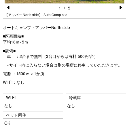
1
/
5
Pr
N
【アッパー North side】-Auto Camp site-
e
e
オートキャンプ・アッパーNorth side
vi
xt
■区画面積■
o
平均18ｍ×5ｍ
u
■設備■
車 ：2台まで無料（3台目からは有料 500円/台）
s
※サイト内に入らない場合は別の場所に停車していただきます。
電源 ：1500ｗ × 1か所
Wi-Fi：なし
Wi-Fi
冷蔵庫
なし
なし
ペット同伴
OK