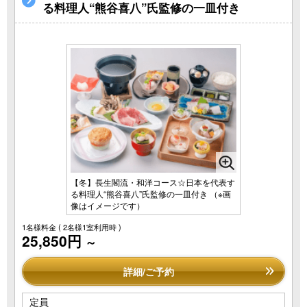
る料理人“熊谷喜八”氏監修の一皿付き
【冬】長生閣流・和洋コース☆日本を代表す
る料理人“熊谷喜八”氏監修の一皿付き （※画
像はイメージです）
1名様料金
( 2名様1室利用時 )
25,850円
～
詳細/ご予約
定員