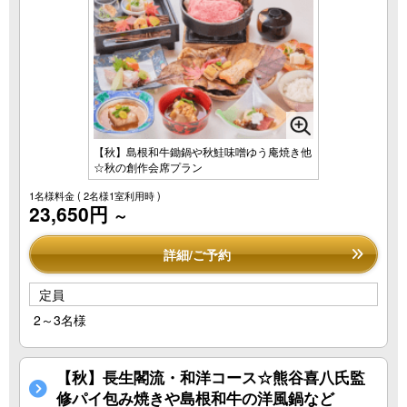
【秋】島根和牛鋤鍋や秋鮭味噌ゆう庵焼き他
☆秋の創作会席プラン
1名様料金
( 2名様1室利用時 )
23,650円
～
詳細/ご予約
定員
2～3名様
【秋】長生閣流・和洋コース☆熊谷喜八氏監
修パイ包み焼きや島根和牛の洋風鍋など