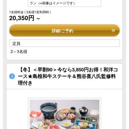
ラン（※画像はイメージです）
1名様料金
( 2名様1室利用時 )
20,350円
～
詳細/ご予約
定員
2～3名様
【冬】＜早割90＞今なら3,850円お得！和洋コ
ース★島根和牛ステーキ＆熊谷喜八氏監修料
理付き