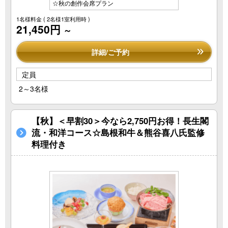
☆秋の創作会席プラン
1名様料金
( 2名様1室利用時 )
21,450円
～
詳細/ご予約
定員
2～3名様
【秋】＜早割30＞今なら2,750円お得！長生閣
流・和洋コース☆島根和牛＆熊谷喜八氏監修
料理付き