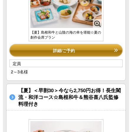
【夏】島根和牛と山陰の海の幸を堪能☆夏の
創作会席プラン
詳細/ご予約
定員
2～3名様
【夏】＜早割30＞今なら2,750円お得！長生閣
流・和洋コース☆島根和牛＆熊谷喜八氏監修
料理付き