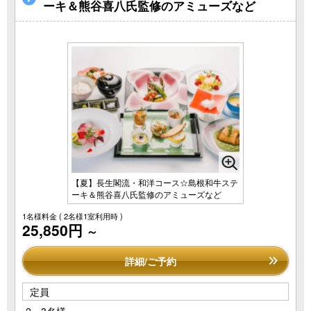
ーキ＆熊谷喜八氏監修のアミューズなど
【夏】長生閣流・和洋コース☆島根和牛ステ
ーキ＆熊谷喜八氏監修のアミューズなど
1名様料金
( 2名様1室利用時 )
25,850円
～
詳細/ご予約
定員