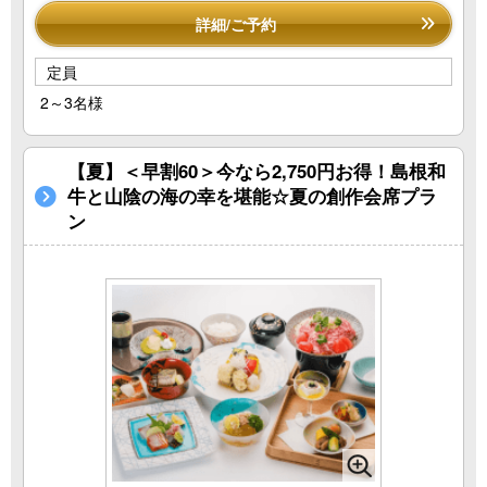
詳細/ご予約
定員
2～3名様
【夏】＜早割60＞今なら2,750円お得！島根和
牛と山陰の海の幸を堪能☆夏の創作会席プラ
ン