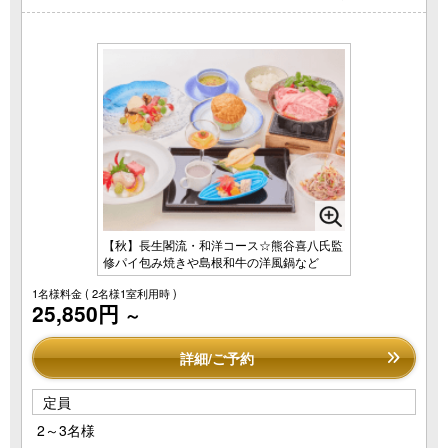
【秋】長生閣流・和洋コース☆熊谷喜八氏監
修パイ包み焼きや島根和牛の洋風鍋など
1名様料金
( 2名様1室利用時 )
25,850円
～
詳細/ご予約
定員
2～3名様