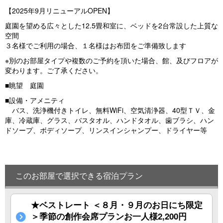
vi
xt
【2025年9月リニューアルOPEN】
o
庭園を望める広々とした12.5畳和室に、ベッドを2台常設した上質な
u
空間
s
３名様でご利用の場合、１名様はお布団をご準備致します
※別のお部屋タイプや複数のご予約を頂いた場合、館、及びフロアが
変わります。ご了承ください。
■眺望 庭園
■設備・アメニティ
バス、洗浄機付きトイレ、無料WiFi、空気清浄器、40型ＴＶ、金
庫、冷蔵庫、グラス、バスタオル、ハンドタオル、歯ブラシ、ハン
ドソープ、ボディソープ、リンスインシャンプー、ドライヤー等
このお部屋で選択できる宿泊プラン
★ベストレート ＜８月・９月のお日にち限定
＞季節の創作会席プランお一人様2,200円