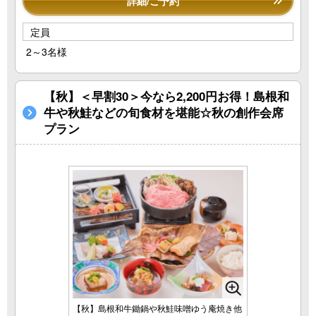
詳細/ご予約
定員
2～3名様
【秋】＜早割30＞今なら2,200円お得！島根和
牛や秋鮭などの旬食材を堪能☆秋の創作会席
プラン
【秋】島根和牛鋤鍋や秋鮭味噌ゆう庵焼き他