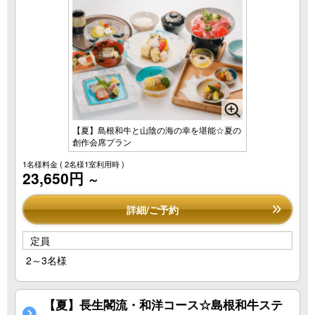
【夏】島根和牛と山陰の海の幸を堪能☆夏の
創作会席プラン
1名様料金
( 2名様1室利用時 )
23,650円
～
詳細/ご予約
定員
2～3名様
【夏】長生閣流・和洋コース☆島根和牛ステ