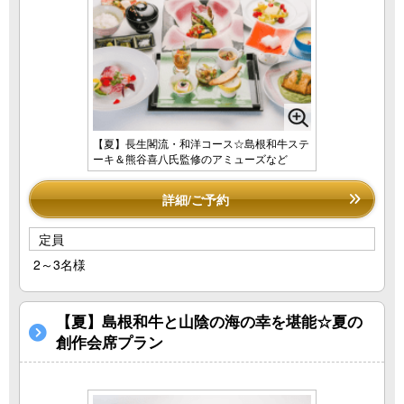
【夏】長生閣流・和洋コース☆島根和牛ステ
ーキ＆熊谷喜八氏監修のアミューズなど
詳細/ご予約
定員
2～3名様
【夏】島根和牛と山陰の海の幸を堪能☆夏の
創作会席プラン