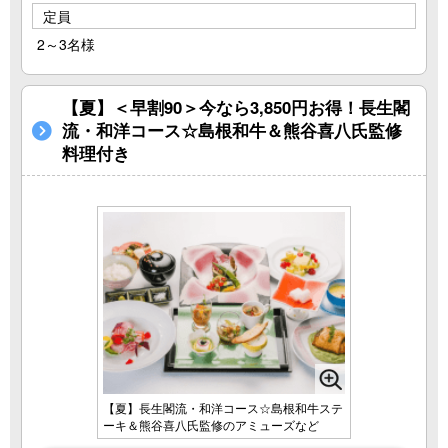
定員
2～3名様
【夏】＜早割90＞今なら3,850円お得！長生閣
流・和洋コース☆島根和牛＆熊谷喜八氏監修
料理付き
【夏】長生閣流・和洋コース☆島根和牛ステ
ーキ＆熊谷喜八氏監修のアミューズなど