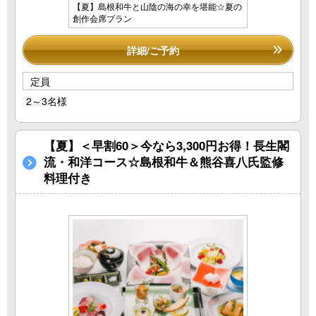
【夏】島根和牛と山陰の海の幸を堪能☆夏の
創作会席プラン
詳細/ご予約
定員
2～3名様
【夏】＜早割60＞今なら3,300円お得！長生閣
流・和洋コース☆島根和牛＆熊谷喜八氏監修
料理付き