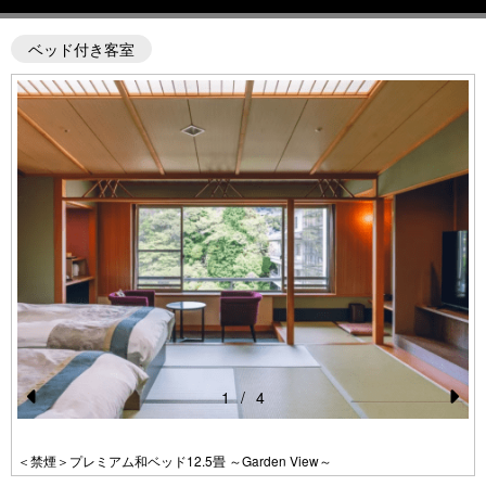
ベッド付き客室
1
/
4
Pr
N
e
e
＜禁煙＞プレミアム和ベッド12.5畳 ～Garden View～