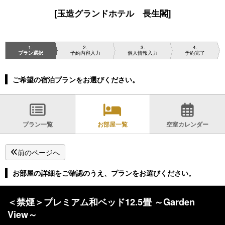
[玉造グランドホテル 長生閣]
1
2
3
4
プラン選択
予約内容入力
個人情報入力
予約完了
ご希望の宿泊プランをお選びください。
プラン一覧
お部屋一覧
空室カレンダー
前のページへ
お部屋の詳細をご確認のうえ、プランをお選びください。
＜禁煙＞プレミアム和ベッド12.5畳 ～Garden
View～