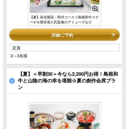
【夏】長生閣流・和洋コース☆島根和牛ステ
ーキ＆熊谷喜八氏監修のアミューズなど
詳細/ご予約
定員
2～3名様
【夏】＜早割30＞今なら2,200円お得！島根和
牛と山陰の海の幸を堪能☆夏の創作会席プラ
ン