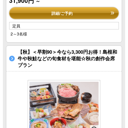
31,900円
～
詳細/ご予約
定員
2～3名様
【秋】＜早割90＞今なら3,300円お得！島根和
牛や秋鮭などの旬食材を堪能☆秋の創作会席
プラン