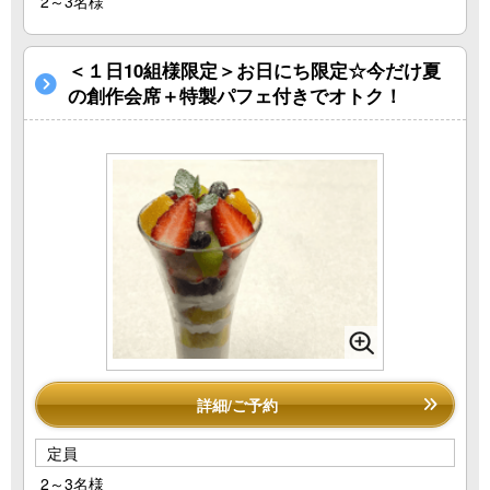
2～3名様
＜１日10組様限定＞お日にち限定☆今だけ夏
の創作会席＋特製パフェ付きでオトク！
詳細/ご予約
定員
2～3名様