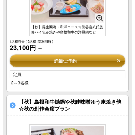
【秋】長生閣流・和洋コース☆熊谷喜八氏監
修パイ包み焼きや島根和牛の洋風鍋など
1名様料金
( 2名様1室利用時 )
23,100円
～
詳細/ご予約
定員
2～3名様
【秋】島根和牛鋤鍋や秋鮭味噌ゆう庵焼き他
☆秋の創作会席プラン