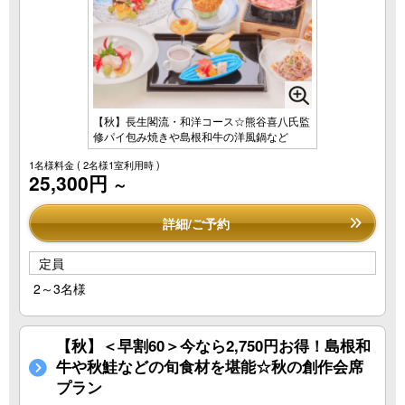
【秋】長生閣流・和洋コース☆熊谷喜八氏監
修パイ包み焼きや島根和牛の洋風鍋など
1名様料金
( 2名様1室利用時 )
25,300円
～
詳細/ご予約
定員
2～3名様
【秋】＜早割60＞今なら2,750円お得！島根和
牛や秋鮭などの旬食材を堪能☆秋の創作会席
プラン