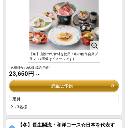
【冬】山陰の旬食材を使用！冬の創作会席プ
ラン（※画像はイメージです）
1名様料金
( 2名様1室利用時 )
23,650円
～
詳細/ご予約
定員
2～3名様
【冬】長生閣流・和洋コース☆日本を代表す