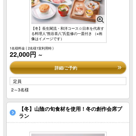
【冬】長生閣流・和洋コース☆日本を代表す
る料理人“熊谷喜八”氏監修の一皿付き （※画
像はイメージです）
1名様料金
( 2名様1室利用時 )
22,000円
～
詳細/ご予約
定員
2～3名様
【冬】山陰の旬食材を使用！冬の創作会席プ
ラン