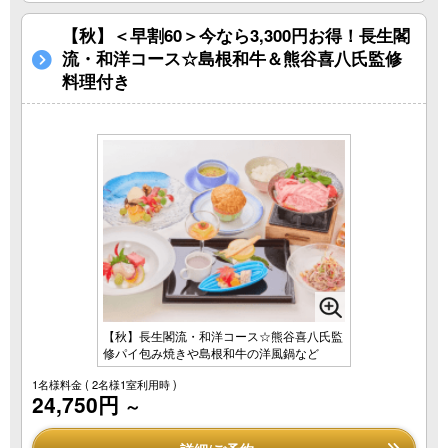
【秋】＜早割60＞今なら3,300円お得！長生閣
流・和洋コース☆島根和牛＆熊谷喜八氏監修
料理付き
【秋】長生閣流・和洋コース☆熊谷喜八氏監
修パイ包み焼きや島根和牛の洋風鍋など
1名様料金
( 2名様1室利用時 )
24,750円
～