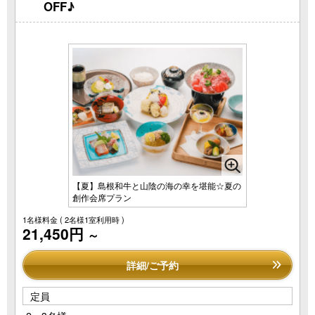
OFF♪
【夏】島根和牛と山陰の海の幸を堪能☆夏の
創作会席プラン
1名様料金
( 2名様1室利用時 )
21,450円
～
詳細/ご予約
定員