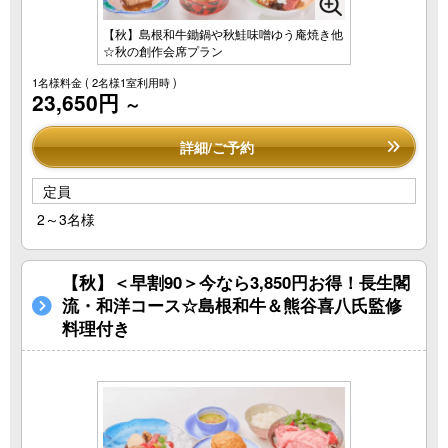
【秋】島根和牛鋤鍋や秋鮭味噌ゆう庵焼き他
☆秋の創作会席プラン
1名様料金
( 2名様1室利用時 )
23,650円
～
詳細/ご予約
定員
2～3名様
【秋】＜早割90＞今なら3,850円お得！長生閣
流・和洋コース☆島根和牛＆熊谷喜八氏監修
料理付き