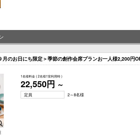
ン
月のお日にち限定＞季節の創作会席プランお一人様2,200円OF
1名様料金
( 2名様1室利用時 )
22,550円
～
定員
2～8名様
能