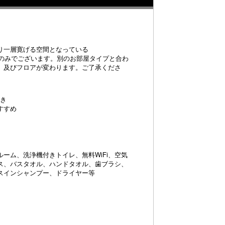
り一層寛げる空間となっている
室のみでございます。別のお部屋タイプと合わ
、及びフロアが変わります。ご了承くださ
続き
すすめ
ーム、洗浄機付きトイレ、無料WiFi、空気
ス、バスタオル、ハンドタオル、歯ブラシ、
スインシャンプー、ドライヤー等