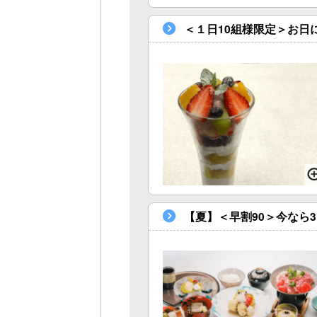
＜１日10組様限定＞お日
【夏】＜早割90＞今なら