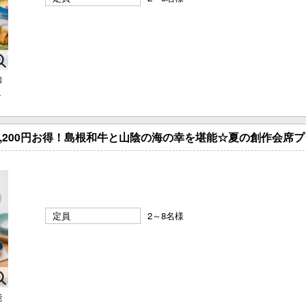
和
ュ
2,200円お得！島根和牛と山陰の海の幸を堪能☆夏の創作会席
定員
2～8名様
能