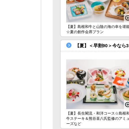
【夏】島根和牛と山陰の海の幸を堪
☆夏の創作会席プラン
【夏】＜早割90＞今なら
【夏】長生閣流・和洋コース☆島根
牛ステーキ＆熊谷喜八氏監修のアミ
ーズなど