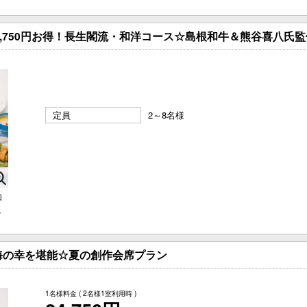
2,750円お得！長生閣流・和洋コース☆島根和牛＆熊谷喜八氏
定員
2～8名様
和
ュ
海の幸を堪能☆夏の創作会席プラン
1名様料金
( 2名様1室利用時 )