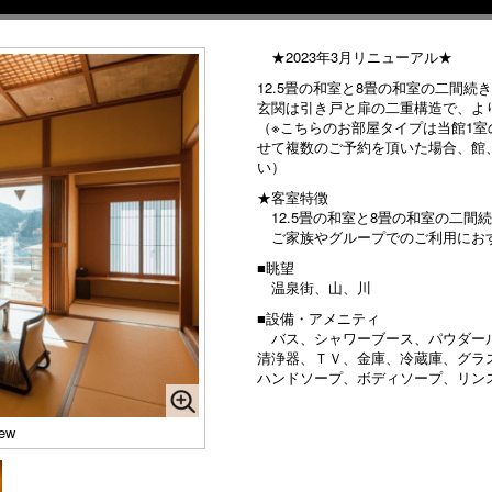
★2023年3月リニューアル★
12.5畳の和室と8畳の和室の二間続き
玄関は引き戸と扉の二重構造で、よ
（※こちらのお部屋タイプは当館1
せて複数のご予約を頂いた場合、館
い）
★客室特徴
12.5畳の和室と8畳の和室の二間
ご家族やグループでのご利用にお
■眺望
温泉街、山、川
■設備・アメニティ
バス、シャワーブース、パウダール
清浄器、ＴＶ、金庫、冷蔵庫、グラ
ハンドソープ、ボディソープ、リン
ew