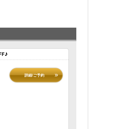
F♪
詳細/ご予約