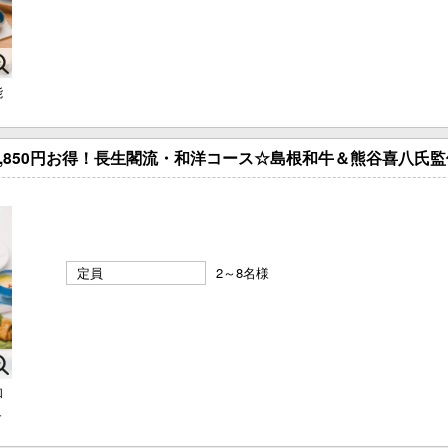
能
3,850円お得！長生閣流・和洋コース☆島根和牛＆熊谷喜八氏
定員
2～8名様
和
ュ