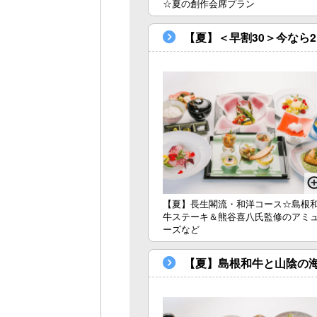
☆夏の創作会席プラン
【夏】＜早割30＞今なら
【夏】長生閣流・和洋コース☆島根
牛ステーキ＆熊谷喜八氏監修のアミ
ーズなど
【夏】島根和牛と山陰の