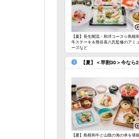
【夏】長生閣流・和洋コース☆島根
牛ステーキ＆熊谷喜八氏監修のアミ
ーズなど
【夏】＜早割30＞今なら
【夏】島根和牛と山陰の海の幸を堪