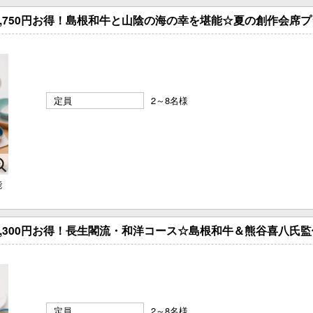
2,750円お得！島根和牛と山陰の海の幸を堪能☆夏の創作会席
定員
2～8名様
能
3,300円お得！長生閣流・和洋コース☆島根和牛＆熊谷喜八氏
定員
2～8名様