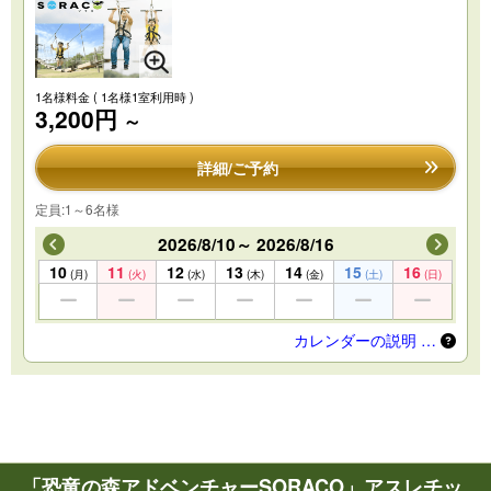
1名様料金
( 1名様1室利用時 )
3,200円
～
詳細/ご予約
定員:1～6名様
2026/8/10～ 2026/8/16
10
11
12
13
14
15
16
(月)
(火)
(水)
(木)
(金)
(土)
(日)
カレンダーの説明 …
「恐竜の森アドベンチャーSORACO」アスレチッ