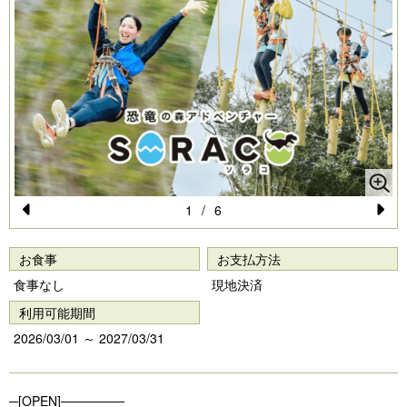
1
/
6
Pr
N
e
e
お食事
お支払方法
vi
xt
食事なし
現地決済
o
利用可能期間
u
2026/03/01 ～ 2027/03/31
s
─[OPEN]───────