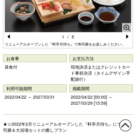
1
/
5
Pr
N
リニューアルオープンした『料亭月待ち』で寿司膳をお楽しみください。
e
e
お食事
お支払方法
vi
xt
昼食付
現地決済またはクレジットカー
o
ド事前決済（タイムデザイン手
配旅行）
u
利用可能期間
掲載期間
s
2022/04/22 ～ 2027/03/31
2022/04/22 [00:00] ～
2027/03/29 [15:59]
★☆2022年2月リニューアルオープンした『料亭月待ち』にて、寿
司膳＆大浴場セットの癒しプラン
この