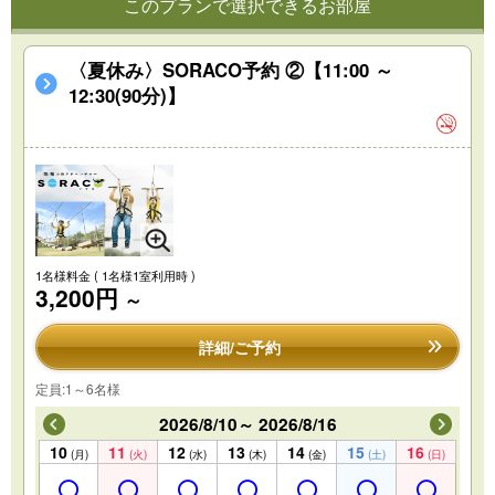
このプランで選択できるお部屋
〈夏休み〉SORACO予約 ②【11:00 ～
12:30(90分)】
1名様料金
( 1名様1室利用時 )
3,200円
～
詳細/ご予約
定員:1～6名様
2026/8/10～ 2026/8/16
10
11
12
13
14
15
16
(月)
(火)
(水)
(木)
(金)
(土)
(日)