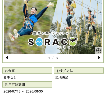
1
/
6
Pr
N
e
e
お食事
お支払方法
vi
xt
食事なし
現地決済
o
利用可能期間
u
2026/07/18 ～ 2026/08/30
s