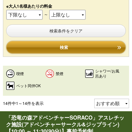
※大人1名様あたりの料金
～
検索条件をクリア
検索
シャワー/お風
喫煙
禁煙
呂あり
ペット同伴OK
14件中1～14件を表示
「恐竜の森アドベンチャーSORACO」アスレチッ
ク施設(アドベンチャーサークル&ジップライン)
【10:00 ～ 11:30(90分)】事前予約制