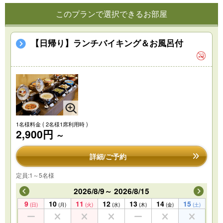
このプランで選択できるお部屋
【日帰り】ランチバイキング＆お風呂付
1名様料金
( 2名様1席利用時 )
2,900円
～
詳細/ご予約
定員:1～5名様
2026/8/9～ 2026/8/15
9
10
11
12
13
14
15
(日)
(月)
(火)
(水)
(木)
(金)
(土)