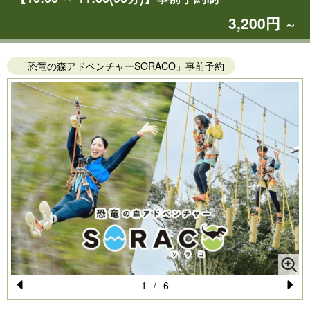
3,200円
～
「恐竜の森アドベンチャーSORACO」事前予約
1
/
6
Pr
N