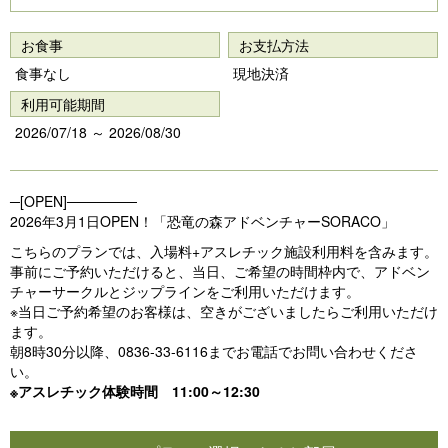
Pr
N
e
e
お食事
お支払方法
vi
xt
食事なし
現地決済
o
利用可能期間
u
2026/07/18 ～ 2026/08/30
s
─[OPEN]───────
2026年3月1日OPEN！「恐竜の森アドベンチャーSORACO」
こちらのプランでは、入場料+アスレチック施設利用料を含みます。
事前にご予約いただけると、当日、ご希望の時間枠内で、アドベン
チャーサークルとジップラインをご利用いただけます。
※当日ご予約希望のお客様は、空きがございましたらご利用いただけ
ます。
朝8時30分以降、0836-33-6116までお電話でお問い合わせくださ
い。
※アスレチック体験時間 11:00～12:30