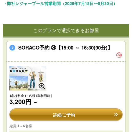
・弊社レジャープール営業期間（2026年7月18日〜8月30日）
このプランで選択できるお部屋
SORACO予約 ③【15:00 ～ 16:30(90分)】
1名様料金
( 1名様1室利用時 )
3,200円
～
詳細/ご予約
定員:1～6名様