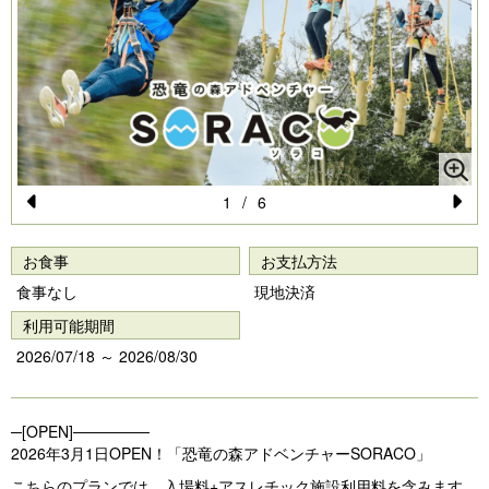
1
/
6
Pr
N
e
e
お食事
お支払方法
vi
xt
食事なし
現地決済
o
利用可能期間
u
2026/07/18 ～ 2026/08/30
s
─[OPEN]───────
2026年3月1日OPEN！「恐竜の森アドベンチャーSORACO」
こちらのプランでは、入場料+アスレチック施設利用料を含みます。