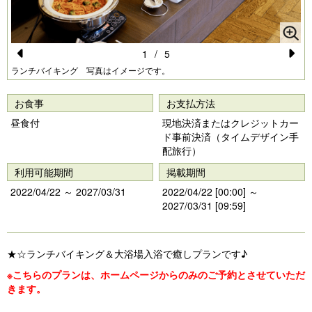
1
/
5
Pr
N
ランチバイキング 写真はイメージです。
e
e
お食事
お支払方法
vi
xt
昼食付
現地決済またはクレジットカー
o
ド事前決済（タイムデザイン手
配旅行）
u
利用可能期間
掲載期間
s
2022/04/22 ～ 2027/03/31
2022/04/22 [00:00] ～
2027/03/31 [09:59]
★☆ランチバイキング＆大浴場入浴で癒しプランです♪
※こちらのプランは、ホームページからのみのご予約とさせていただ
きます。