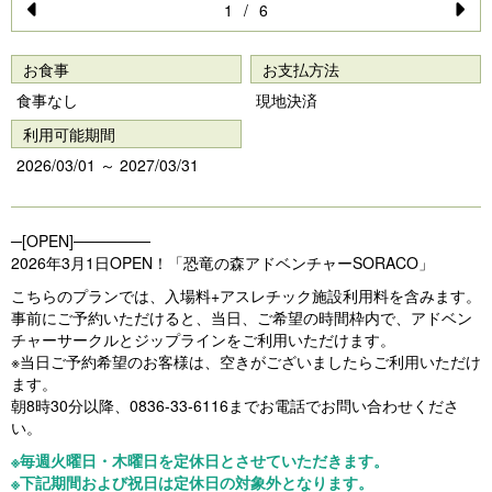
1
/
6
Pr
N
e
e
お食事
お支払方法
vi
xt
食事なし
現地決済
o
利用可能期間
u
2026/03/01 ～ 2027/03/31
s
─[OPEN]───────
2026年3月1日OPEN！「恐竜の森アドベンチャーSORACO」
こちらのプランでは、入場料+アスレチック施設利用料を含みます。
事前にご予約いただけると、当日、ご希望の時間枠内で、アドベン
チャーサークルとジップラインをご利用いただけます。
※当日ご予約希望のお客様は、空きがございましたらご利用いただけ
ます。
朝8時30分以降、0836-33-6116までお電話でお問い合わせくださ
い。
※毎週火曜日・木曜日を定休日とさせていただきます。
※下記期間および祝日は定休日の対象外となります。