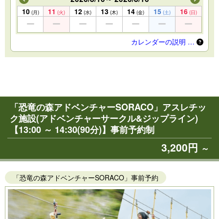
10
11
12
13
14
15
16
(月)
(火)
(水)
(木)
(金)
(土)
(日)
カレンダーの説明 …
「恐竜の森アドベンチャーSORACO」アスレチッ
ク施設(アドベンチャーサークル&ジップライン)
【13:00 ～ 14:30(90分)】事前予約制
3,200円
～
「恐竜の森アドベンチャーSORACO」事前予約