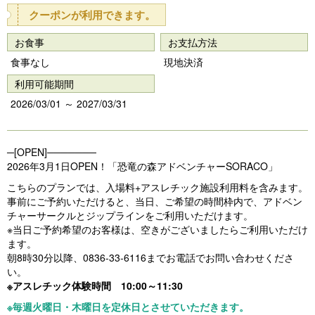
e
e
クーポンが利用できます。
vi
xt
お食事
お支払方法
o
食事なし
現地決済
u
利用可能期間
s
2026/03/01 ～ 2027/03/31
─[OPEN]───────
2026年3月1日OPEN！「恐竜の森アドベンチャーSORACO」
こちらのプランでは、入場料+アスレチック施設利用料を含みます。
事前にご予約いただけると、当日、ご希望の時間枠内で、アドベン
チャーサークルとジップラインをご利用いただけます。
※当日ご予約希望のお客様は、空きがございましたらご利用いただけ
ます。
朝8時30分以降、0836-33-6116までお電話でお問い合わせくださ
い。
※アスレチック体験時間 10:00～11:30
※毎週火曜日・木曜日を定休日とさせていただきます。