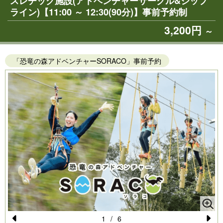
スレチック施設(アドベンチャーサークル&ジップ
ライン)【11:00 ～ 12:30(90分)】事前予約制
3,200円
～
「恐竜の森アドベンチャーSORACO」事前予約
1
/
6