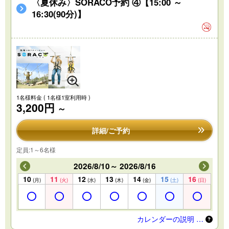
〈夏休み〉SORACO予約 ④【15:00 ～
16:30(90分)】
1名様料金
( 1名様1室利用時 )
3,200円
～
詳細/ご予約
定員:1～6名様
2026/8/10～ 2026/8/16
10
11
12
13
14
15
16
(月)
(火)
(水)
(木)
(金)
(土)
(日)
カレンダーの説明 …