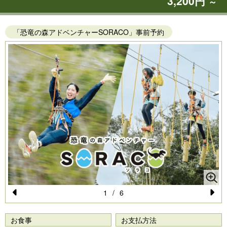
3,200円
～
「恐竜の森アドベンチャーSORACO」事前予約
1
/
6
Pr
N
e
e
お食事
お支払方法