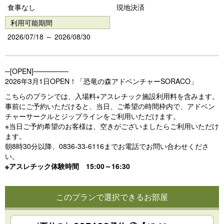
vi
xt
食事なし
現地決済
o
利用可能期間
u
2026/07/18 ～ 2026/08/30
s
─[OPEN]───────
2026年3月1日OPEN！「恐竜の森アドベンチャーSORACO」
こちらのプランでは、入場料+アスレチック施設利用料を含みます。
事前にご予約いただけると、当日、ご希望の時間枠内で、アドベン
チャーサークルとジップラインをご利用いただけます。
※当日ご予約希望のお客様は、空きがございましたらご利用いただけ
ます。
朝8時30分以降、0836-33-6116までお電話でお問い合わせくださ
い。
※アスレチック体験時間 15:00～16:30
このプランで選択できるお部屋