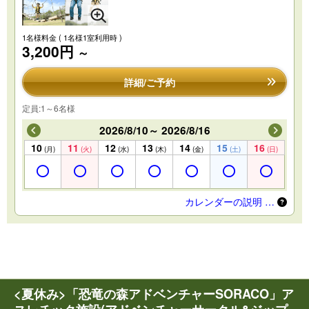
1名様料金
( 1名様1室利用時 )
3,200円
～
詳細/ご予約
定員:1～6名様
2026/8/10～ 2026/8/16
10
11
12
13
14
15
16
(月)
(火)
(水)
(木)
(金)
(土)
(日)
カレンダーの説明 …
<夏休み>「恐竜の森アドベンチャーSORACO」ア