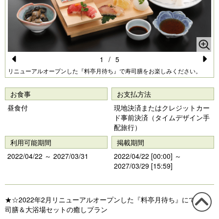
1
/
5
Pr
N
リニューアルオープンした『料亭月待ち』で寿司膳をお楽しみください。
e
e
お食事
お支払方法
vi
xt
昼食付
現地決済またはクレジットカー
o
ド事前決済（タイムデザイン手
配旅行）
u
利用可能期間
掲載期間
s
2022/04/22 ～ 2027/03/31
2022/04/22 [00:00] ～
2027/03/29 [15:59]
★☆2022年2月リニューアルオープンした『料亭月待ち』にて、寿
司膳＆大浴場セットの癒しプラン
この