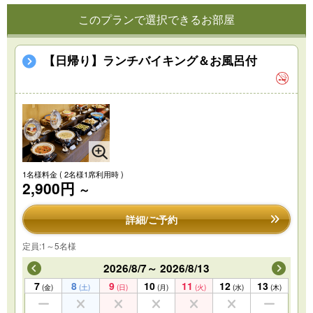
このプランで選択できるお部屋
【日帰り】ランチバイキング＆お風呂付
1名様料金
( 2名様1席利用時 )
2,900円
～
詳細/ご予約
定員:1～5名様
2026/8/7～ 2026/8/13
7
8
9
10
11
12
13
(金)
(土)
(日)
(月)
(火)
(水)
(木)