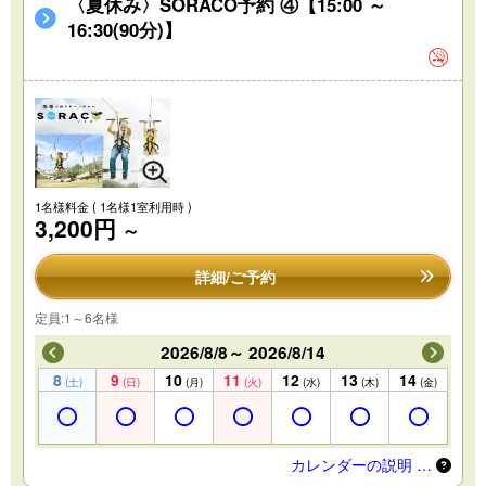
〈夏休み〉SORACO予約 ④【15:00 ～
16:30(90分)】
1名様料金
( 1名様1室利用時 )
3,200円
～
詳細/ご予約
定員:1～6名様
2026/8/8～ 2026/8/14
8
9
10
11
12
13
14
(土)
(日)
(月)
(火)
(水)
(木)
(金)
カレンダーの説明 …