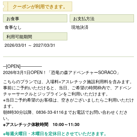
e
e
クーポンが利用できます。
vi
xt
お食事
お支払方法
o
食事なし
現地決済
u
利用可能期間
s
2026/03/01 ～ 2027/03/31
─[OPEN]───────
2026年3月1日OPEN！「恐竜の森アドベンチャーSORACO」
こちらのプランでは、入場料+アスレチック施設利用料を含みます。
事前にご予約いただけると、当日、ご希望の時間枠内で、アドベン
チャーサークルとジップラインをご利用いただけます。
※当日ご予約希望のお客様は、空きがございましたらご利用いただけ
ます。
朝8時30分以降、0836-33-6116までお電話でお問い合わせくださ
い。
※アスレチック体験時間 10:00～11:30
※毎週火曜日・木曜日を定休日とさせていただきます。