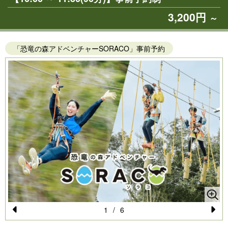
3,200円
～
「恐竜の森アドベンチャーSORACO」事前予約
1
/
6
Pr
N