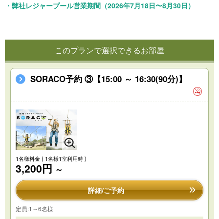
・弊社レジャープール営業期間（2026年7月18日〜8月30日）
このプランで選択できるお部屋
SORACO予約 ③【15:00 ～ 16:30(90分)】
1名様料金
( 1名様1室利用時 )
3,200円
～
詳細/ご予約
定員:1～6名様