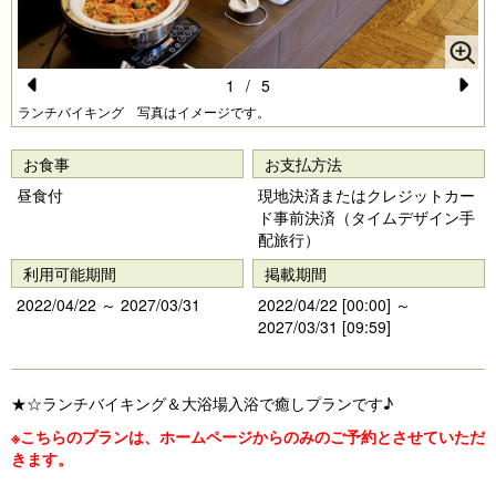
1
/
5
Pr
N
ランチバイキング 写真はイメージです。
e
e
お食事
お支払方法
vi
xt
昼食付
現地決済またはクレジットカー
o
ド事前決済（タイムデザイン手
配旅行）
u
利用可能期間
掲載期間
s
2022/04/22 ～ 2027/03/31
2022/04/22 [00:00] ～
2027/03/31 [09:59]
★☆ランチバイキング＆大浴場入浴で癒しプランです♪
※こちらのプランは、ホームページからのみのご予約とさせていただ
きます。