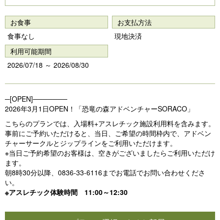
Pr
N
e
e
お食事
お支払方法
vi
xt
食事なし
現地決済
o
利用可能期間
u
2026/07/18 ～ 2026/08/30
s
─[OPEN]───────
2026年3月1日OPEN！「恐竜の森アドベンチャーSORACO」
こちらのプランでは、入場料+アスレチック施設利用料を含みます。
事前にご予約いただけると、当日、ご希望の時間枠内で、アドベン
チャーサークルとジップラインをご利用いただけます。
※当日ご予約希望のお客様は、空きがございましたらご利用いただけ
ます。
朝8時30分以降、0836-33-6116までお電話でお問い合わせくださ
い。
※アスレチック体験時間 11:00～12:30