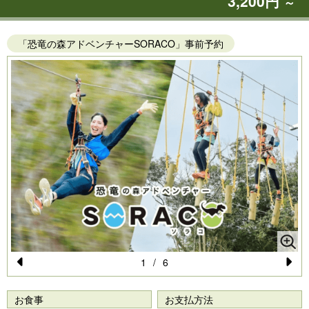
3,200円
～
「恐竜の森アドベンチャーSORACO」事前予約
1
/
6
Pr
N
e
e
お食事
お支払方法