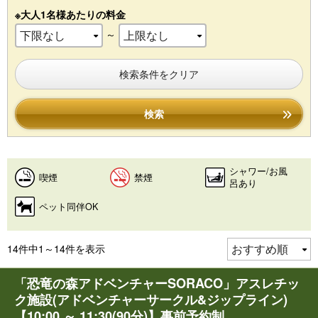
※大人1名様あたりの料金
～
検索条件をクリア
検索
シャワー/お風
喫煙
禁煙
呂あり
ペット同伴OK
14件中1～14件を表示
「恐竜の森アドベンチャーSORACO」アスレチッ
ク施設(アドベンチャーサークル&ジップライン)
【10:00 ～ 11:30(90分)】事前予約制