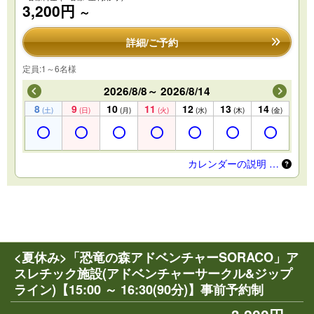
3,200円
～
詳細/ご予約
定員:1～6名様
2026/8/8～ 2026/8/14
8
9
10
11
12
13
14
(土)
(日)
(月)
(火)
(水)
(木)
(金)
カレンダーの説明 …
<夏休み>「恐竜の森アドベンチャーSORACO」ア
スレチック施設(アドベンチャーサークル&ジップ
ライン)【15:00 ～ 16:30(90分)】事前予約制