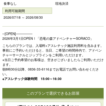
vi
xt
食事なし
現地決済
o
利用可能期間
u
2026/07/18 ～ 2026/08/30
s
─[OPEN]───────
2026年3月1日OPEN！「恐竜の森アドベンチャーSORACO」
こちらのプランでは、入場料+アスレチック施設利用料を含みます。
事前にご予約いただけると、当日、ご希望の時間枠内で、アドベン
チャーサークルとジップラインをご利用いただけます。
※当日ご予約希望のお客様は、空きがございましたらご利用いただけ
ます。
朝8時30分以降、0836-33-6116までお電話でお問い合わせくださ
い。
※アスレチック体験時間 15:00～16:30
このプランで選択できるお部屋