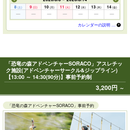
8
9
10
11
12
13
14
(土)
(日)
(月)
(火)
(水)
(木)
(金)
カレンダーの説明 …
「恐竜の森アドベンチャーSORACO」アスレチッ
ク施設(アドベンチャーサークル&ジップライン)
【13:00 ～ 14:30(90分)】事前予約制
3,200円
～
「恐竜の森アドベンチャーSORACO」事前予約