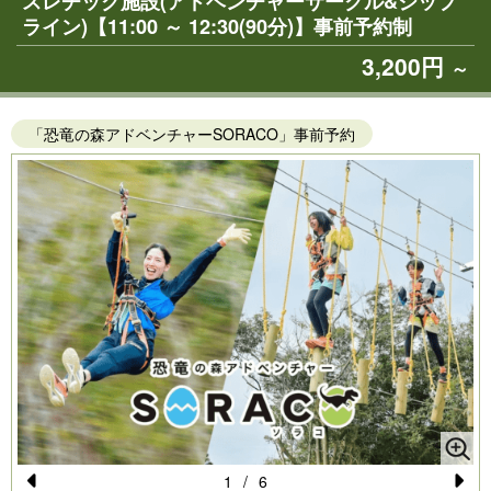
スレチック施設(アドベンチャーサークル&ジップ
ライン)【11:00 ～ 12:30(90分)】事前予約制
3,200円
～
「恐竜の森アドベンチャーSORACO」事前予約
1
/
6