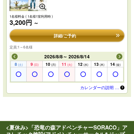
1名様料金
( 1名様1室利用時 )
3,200円
～
詳細/ご予約
定員:1～6名様
2026/8/8～ 2026/8/14
8
9
10
11
12
13
14
(土)
(日)
(月)
(火)
(水)
(木)
(金)
カレンダーの説明 …
<夏休み>「恐竜の森アドベンチャーSORACO」ア