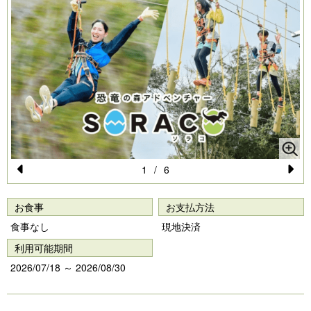
1
/
6
Pr
N
e
e
お食事
お支払方法
vi
xt
食事なし
現地決済
o
利用可能期間
u
2026/07/18 ～ 2026/08/30
s