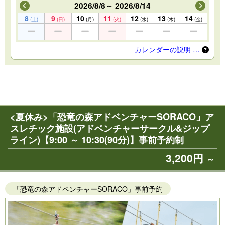
2026/8/8～ 2026/8/14
8
9
10
11
12
13
14
(土)
(日)
(月)
(火)
(水)
(木)
(金)
カレンダーの説明 …
<夏休み>「恐竜の森アドベンチャーSORACO」ア
スレチック施設(アドベンチャーサークル&ジップ
ライン)【9:00 ～ 10:30(90分)】事前予約制
3,200円
～
「恐竜の森アドベンチャーSORACO」事前予約