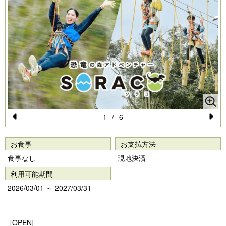
1
/
6
Pr
N
e
e
お食事
お支払方法
vi
xt
食事なし
現地決済
o
利用可能期間
u
2026/03/01 ～ 2027/03/31
s
─[OPEN]───────