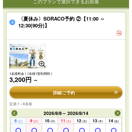
このプランで選択できるお部屋
〈夏休み〉SORACO予約 ②【11:00 ～
12:30(90分)】
1名様料金
( 1名様1室利用時 )
3,200円
～
詳細/ご予約
定員:1～6名様
2026/8/8～ 2026/8/14
8
9
10
11
12
13
14
(土)
(日)
(月)
(火)
(水)
(木)
(金)