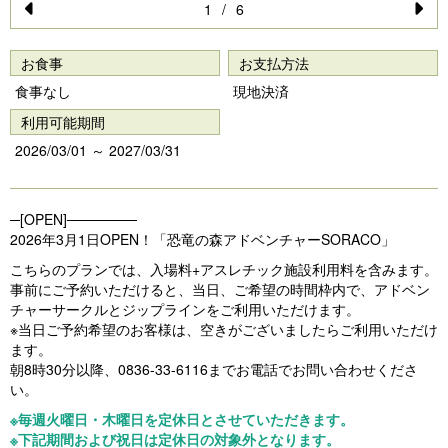
1
/
6
Pr
N
e
e
お食事
お支払方法
vi
xt
食事なし
現地決済
o
利用可能期間
u
2026/03/01 ～ 2027/03/31
s
─[OPEN]───────
2026年3月1日OPEN！「恐竜の森アドベンチャーSORACO」
こちらのプランでは、入場料+アスレチック施設利用料を含みます。
事前にご予約いただけると、当日、ご希望の時間枠内で、アドベン
チャーサークルとジップラインをご利用いただけます。
※当日ご予約希望のお客様は、空きがございましたらご利用いただけ
ます。
朝8時30分以降、0836-33-6116までお電話でお問い合わせくださ
い。
※毎週火曜日・木曜日を定休日とさせていただきます。
※下記期間および祝日は定休日の対象外となります。