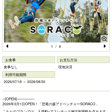
1
/
6
Pr
N
e
e
お食事
お支払方法
vi
xt
食事なし
現地決済
o
利用可能期間
u
2026/07/18 ～ 2026/08/30
s
─[OPEN]───────
2026年3月1日OPEN！「恐竜の森アドベンチャーSORACO」
こちらのプランでは、入場料+アスレチック施設利用料を含みます。