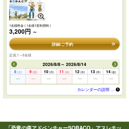
1名様料金
( 1名様1室利用時 )
3,200円
～
詳細/ご予約
定員:1～6名様
2026/8/8～ 2026/8/14
8
9
10
11
12
13
14
(土)
(日)
(月)
(火)
(水)
(木)
(金)
カレンダーの説明 …
「恐竜の森アドベンチャーSORACO」アスレチッ