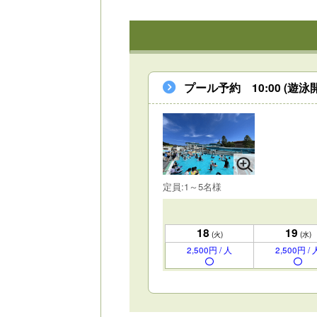
プール予約 10:00 (遊泳開
定員:1～5名様
18
19
(火)
(水)
2,500円 / 人
2,500円 / 