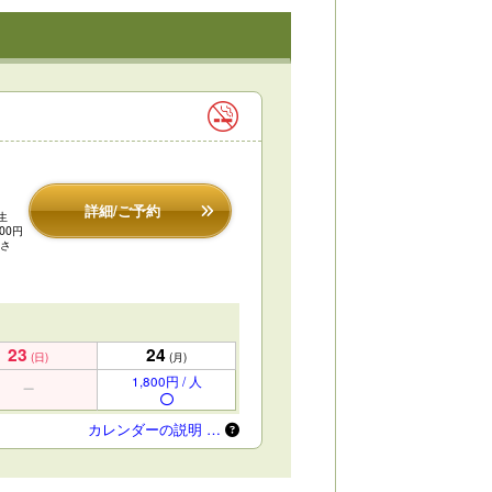
詳細/ご予約
生
00円
ださ
23
24
(日)
(月)
1,800円 / 人
カレンダーの説明 …