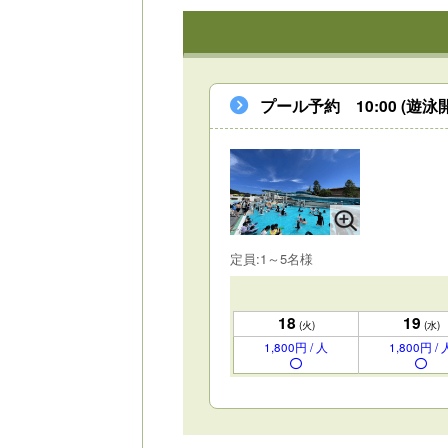
プール予約 10:00 (遊泳開
定員:1～5名様
18
19
(火)
(水)
1,800円 / 人
1,800円 / 