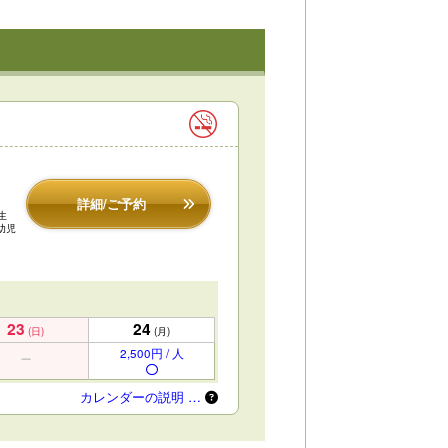
詳細/ご予約
生
※幼児
23
24
(日)
(月)
2,500円 / 人
カレンダーの説明 …