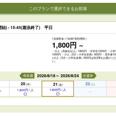
このプランで選択できるお部屋
始) - 15:45(遊泳終了) 平日
1名様料金
( 1名様1室利用時 )
1,800円
～
・大人（高校生以上）1800円 ・中学生1200円 ・小学
1000円 ・小人（3才～小学生未満）600円 ・見学者10
※小人（3才～小学生未満）600円は幼児Bをお選びく
い。
2026/8/18～ 2026/8/24
前週
次週
20
22
21
(木)
(土)
(金)
1,800円 / 人
人
1,800円 / 人