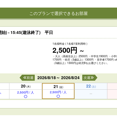
このプランで選択できるお部屋
始) - 15:45(遊泳終了) 平日
1名様料金
( 1名様1室利用時 )
2,500円
～
・大人（高校生以上）2500円 ・中学生1900円 ・小学
1700円 ・幼児（3歳以上）1300円 ・見学者1700円 
（3歳以上）1300円は幼児Bをお選びください。
2026/8/18～ 2026/8/24
前週
次週
20
22
21
(木)
(土)
(金)
2,500円 / 人
人
2,500円 / 人