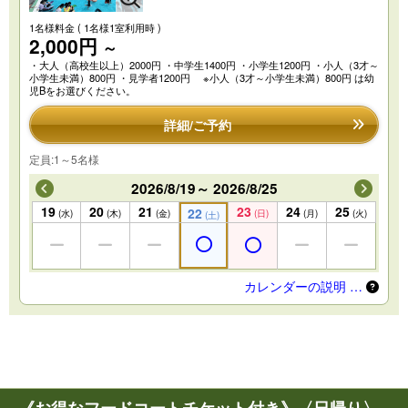
1名様料金
( 1名様1室利用時 )
2,000円
～
・大人（高校生以上）2000円 ・中学生1400円 ・小学生1200円 ・小人（3才～
小学生未満）800円 ・見学者1200円 ※小人（3才～小学生未満）800円 は幼
児Bをお選びください。
詳細/ご予約
定員:1～5名様
2026/8/19～ 2026/8/25
19
20
21
23
24
25
22
(水)
(木)
(金)
(日)
(月)
(火)
(土)
カレンダーの説明 …