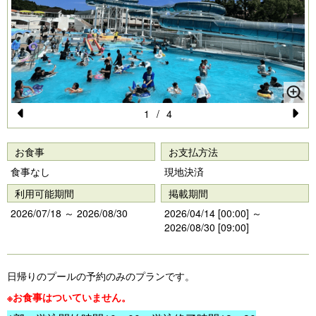
1
/
4
Pr
N
e
e
お食事
お支払方法
vi
xt
食事なし
現地決済
o
利用可能期間
掲載期間
u
2026/07/18 ～ 2026/08/30
2026/04/14 [00:00] ～
2026/08/30 [09:00]
s
日帰りのプールの予約のみのプランです。
※お食事はついていません。