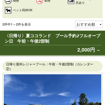
喫煙
禁煙
呂あり
ペット同伴OK
2件中1～2件を表示
〈日帰り〉夏ココランド プール予約♪フルオープ
ン日 午前・午後2部制
2,000円
～
日帰り屋外レジャープール：午前・午後2部制（カレンダー
②）