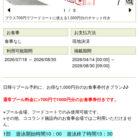
1
/
5
Pr
N
プラス700円でフードコートに使える1,000円分のチケット付き
e
e
お食事
お支払方法
vi
xt
食事なし
現地決済
o
利用可能期間
掲載期間
u
2026/07/18 ～ 2026/08/30
2026/04/14 [00:00] ～
s
2026/08/30 [09:00]
日帰りプール予約に、お得な1,000円分のお食事券付きプラン♪♪
通常プール料金に+700円で1000円分のお食事券付きです。
※プール会場、フードコートでのみ使用可能です。
※その他、ココランド施設内のお食事会場ではご利用いただけませ
ん。
1部 遊泳開始時間10：00 遊泳終了時間13：30