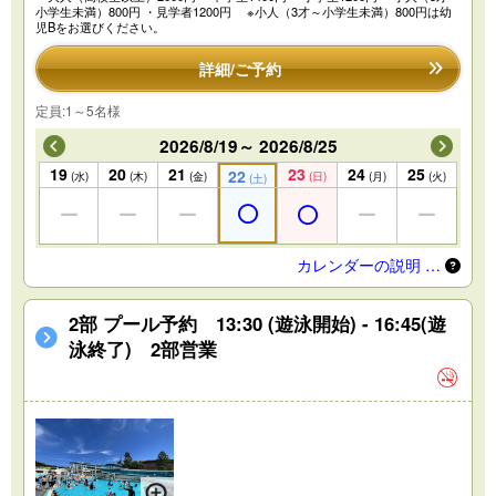
小学生未満）800円 ・見学者1200円 ※小人（3才～小学生未満）800円は幼
児Bをお選びください。
詳細/ご予約
定員:1～5名様
2026/8/19～ 2026/8/25
19
20
21
23
24
25
22
(水)
(木)
(金)
(日)
(月)
(火)
(土)
カレンダーの説明 …
2部 プール予約 13:30 (遊泳開始) - 16:45(遊
泳終了) 2部営業