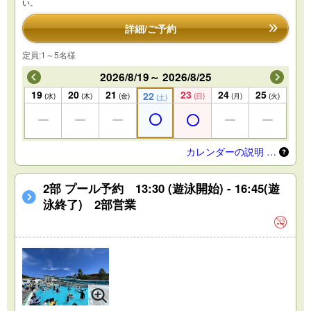
い。
詳細/ご予約
定員:1～5名様
2026/8/19～ 2026/8/25
19
20
21
23
24
25
22
(水)
(木)
(金)
(日)
(月)
(火)
(土)
カレンダーの説明 …
2部 プール予約 13:30 (遊泳開始) - 16:45(遊
泳終了) 2部営業