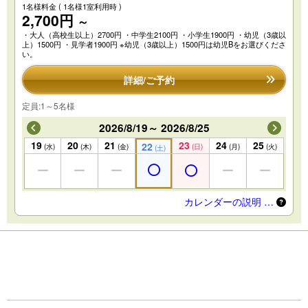
1名様料金
( 1名様1室利用時 )
2,700円
～
・大人（高校生以上）2700円 ・中学生2100円 ・小学生1900円 ・幼児（3歳以
上）1500円 ・見学者1900円 ※幼児（3歳以上）1500円は幼児Bをお選びくださ
い。
詳細/ご予約
定員:1～5名様
2026/8/19～ 2026/8/25
19
20
21
23
24
25
22
(水)
(木)
(金)
(日)
(月)
(火)
(土)
カレンダーの説明 …