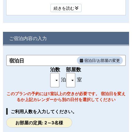
ただけます★
続きを読む
ベッドマットレスには、FranceBed 社製の「ホテルベッド M
Ｂデラックス」を採用。マルチラススーパースプリングが、
身体に優しくフィットし、心地よく、自然で快適な眠りをお
届けします（エキストラベッドを入れることで 3名様までの
ご宿泊内容の入力
ご利用が可能です）
宿泊日
宿泊日/お部屋の変更
泊数
部屋数
泊
室
このプランの予約には1室以上の空きが必要です。 宿泊日を変え
るか上記カレンダーから別の日付を選択してください
ご利用人数を入力してください。
お部屋の定員: 2～3名様