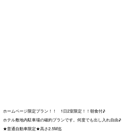
s
ホームページ限定プラン！！ 1日2室限定！！朝食付♪
ホテル敷地内駐車場の確約プランです。何度でも出し入れ自由♪
★普通自動車限定★高さ2.5M迄