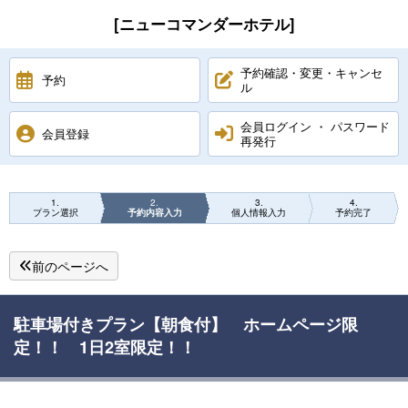
[ニューコマンダーホテル]
予約確認・変更・キャンセ
予約
ル
会員ログイン ・ パスワード
会員登録
再発行
1
2
3
4
プラン選択
予約内容入力
個人情報入力
予約完了
前のページへ
駐車場付きプラン【朝食付】 ホームページ限
定！！ 1日2室限定！！