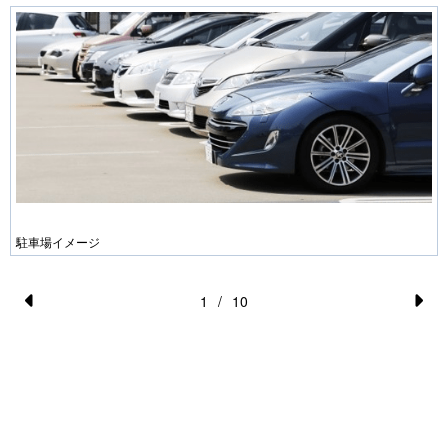
駐車場イメージ
1
/
10
Pr
N
e
e
vi
xt
o
u