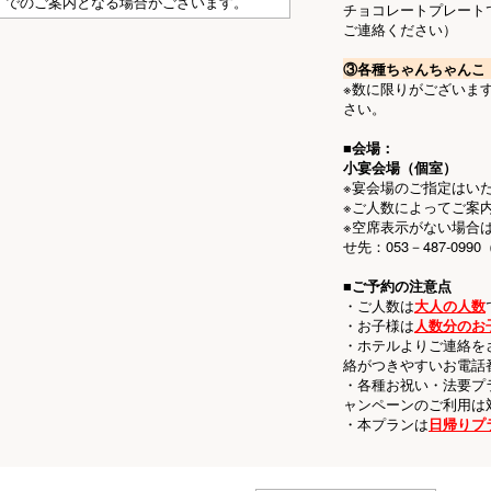
でのご案内となる場合がございます。
チョコレートプレート
ご連絡ください）
③各種ちゃんちゃんこ
※数に限りがございま
さい。
■会場：
小宴会場（個室）
※宴会場のご指定はい
※ご人数によってご案
※空席表示がない場合
せ先：053－487-099
■ご予約の注意点
・ご人数は
大人の人数
・お子様は
人数分のお
・ホテルよりご連絡を
絡がつきやすいお電話
・各種お祝い・法要プ
ャンペーンのご利用は
・本プランは
日帰りプ