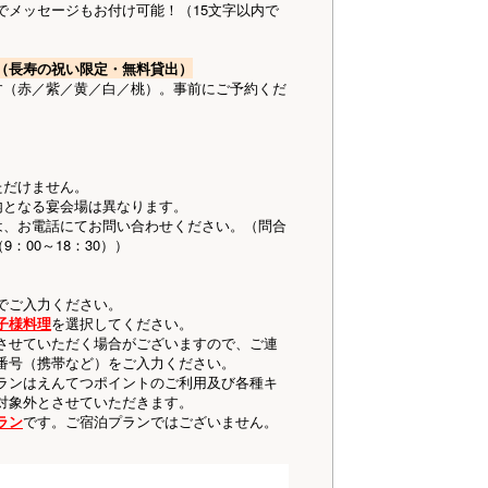
でメッセージもお付け可能！（15文字以内で
（長寿の祝い限定・無料貸出）
す（赤／紫／黄／白／桃）。事前にご予約くだ
ただけません。
内となる宴会場は異なります。
は、お電話にてお問い合わせください。（問合
0（9：00～18：30））
でご入力ください。
子様料
理
を選択してください。
させていただく場合がございますので、ご連
番号（携帯など）をご入力ください。
ランはえんてつポイントのご利用及び各種キ
対象外とさせていただきます。
ラン
です。ご宿泊プランではございません。