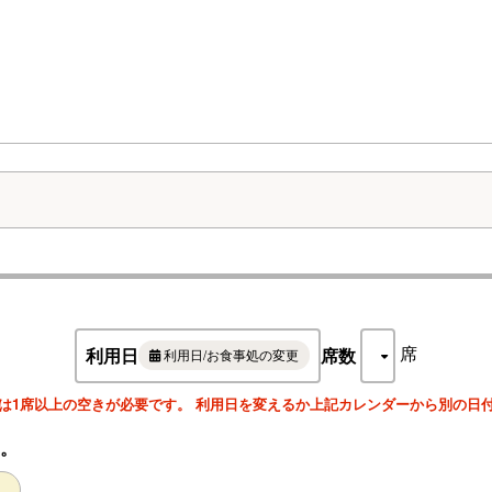
※ご利用人数によっては浜松城側ではない宴会場でのご案内となる場合が
席
利用日
席数
利用日/お食事処の変更
は1席以上の空きが必要です。 利用日を変えるか上記カレンダーから別の日
。