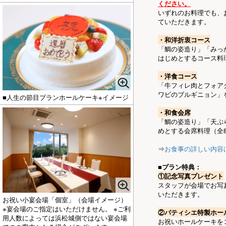
ください。
いずれのお料理でも、
ていただきます。
・和洋折衷コース
「鯛の姿造り」「みっ
はじめとするコース料
・洋食コース
「牛フィレ肉とフォア
ワビのブルギニョン」
■人生の節目プランホールケーキ※イメージ
・和食会席
「鯛の姿造り」「天ぷ
めとする会席料理（全
⇒
お食事の詳しい内容
■プラン特典：
①記念写真プレゼント
スタッフが会場でお写
いただきます。
お祝い小宴会場「個室」（会場イメージ）
※宴会場のご指定はいただけません。 ※ご利
②パティシエ特製ホー
用人数によっては浜松城側ではない宴会場
お祝いホールケーキを