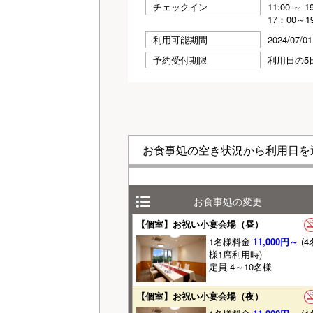
チェックイン
11:00 ～
17：00～1
利用可能期間
2024/07/0
予約受付期限
利用日の5日
お食事処の空き状況から利用日を
お食事処の変更
【個室】お祝い小宴会場（昼）
1名様料金
11,000円～
(4
様1席利用時)
定員 4～10名様
【個室】お祝い小宴会場（夜）