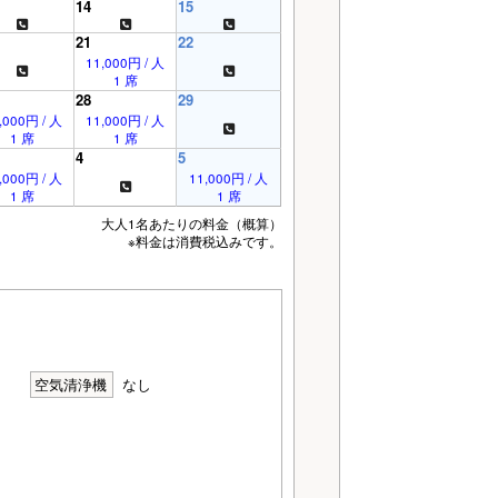
14
15
21
22
11,000円 / 人
1 席
28
29
,000円 / 人
11,000円 / 人
1 席
1 席
4
5
,000円 / 人
11,000円 / 人
1 席
1 席
大人1名あたりの料金（概算）
※料金は消費税込みです。
空気清浄機
なし