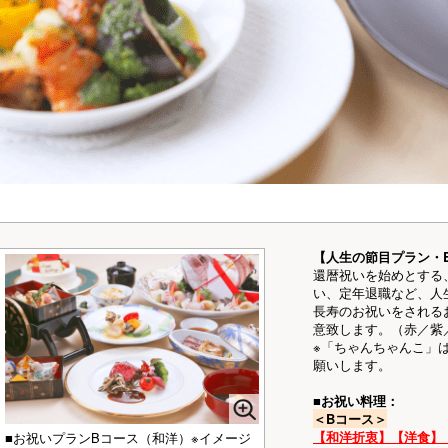
【人生の節目プラン・
還暦祝いを始めとする
い、定年退職など、人
長寿のお祝いをされる
意致します。（赤／紫
※「ちゃんちゃんこ」
願いします。
■お祝い料理：
＜Bコース＞
【和洋折衷】【洋食】
■お祝いプランBコース（和洋）※イメージ