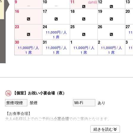
名
9
10
11
12
13
山の日
16
17
18
19
20
23
24
25
26
27
11,000円 / 人
11
1 席
30
31
1
2
3
11,000円 / 人
11,000円 / 人
11,000円 / 人
11,000円 / 人
11
1 席
1 席
1 席
1 席
【個室】お祝い小宴会場（夜）
禁煙/喫煙
禁煙
Wi-Fi
あり
【お食事会場】
大人4名様以上でのご予約は
小宴会場
でのご案内となります。
続きを読む
※宴会場のご指定はいただけません。