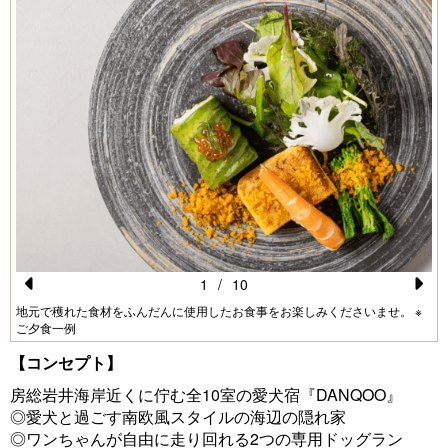
1
/
10
Pr
N
地元で穫れた食材をふんだんに使用したお食事をお楽しみくださいませ。 ※
ご夕食一例
e
e
【コンセプト】
vi
xt
房総岩井海岸近くに佇む全10室の愛犬宿『DANQOO』
o
◎愛犬と過ごす南欧風スタイルの海辺の隠れ家
u
◎ワンちゃんが自由に走り回れる2つの専用ドッグラン