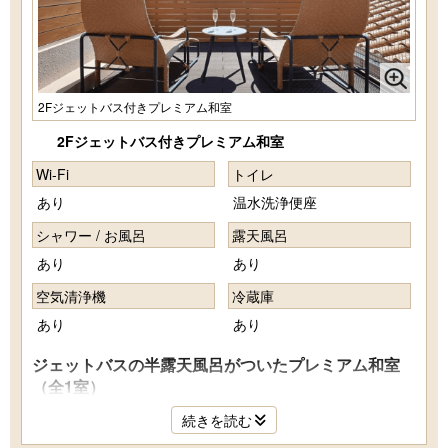
2Fジェットバス付きプレミアム和室
2Fジェットバス付きプレミアム和室
Wi-Fi
トイレ
あり
温水洗浄便座
シャワー / お風呂
露天風呂
あり
あり
空気清浄機
冷蔵庫
あり
あり
ジェットバスの半露天風呂がついたプレミアム和室
（全1室）
広さ74㎡（客室：38㎡ テラス：36㎡）／定員：4名
続きを読む