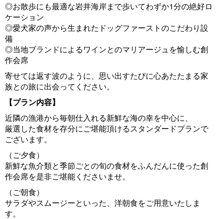
s
◎お散歩にも最適な岩井海岸まで歩いてわずか1分の絶好ロ
ケーション
◎愛犬家の声から生まれたドッグファーストのこだわり設
備
◎当地ブランドによるワインとのマリアージュを愉しむ創
作会席
寄せては返す波のように、思い出すたびに心あたたまる家
族との旅に出会ってください。
【プラン内容】
近隣の漁港から毎朝仕入れる新鮮な海の幸を中心に、
厳選した食材を存分にご堪能頂けるスタンダードプランで
ございます。
（ご夕食）
新鮮な魚介類と季節ごとの旬の食材をふんだんに使った創
作会席を是非ご堪能くださいませ。
（ご朝食）
サラダやスムージーといった、洋朝食をご用意いたしま
す。