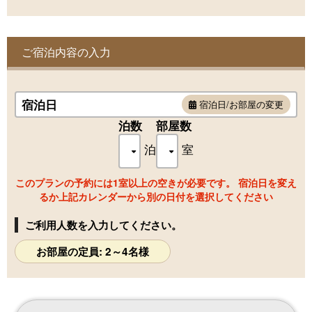
●部屋：和室
●寝具：布団
■風呂設備■
ご宿泊内容の入力
半露天風呂（天然温泉）
■室内設備■
テレビ、冷蔵庫、エスプレッソマシン、電気ケトル、
宿泊日
宿泊日/お部屋の変更
タブレット、ウォシュレット式トイレ、Wi-Fi
泊数
部屋数
※ワンちゃんは1室につき2匹までお泊まりいただけま
泊
室
す。
※室内での喫煙はご遠慮いただいております。
このプランの予約には1室以上の空きが必要です。 宿泊日を変え
るか上記カレンダーから別の日付を選択してください
ご利用人数を入力してください。
お部屋の定員: 2～4名様