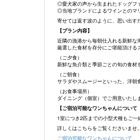
◎愛犬家の声から生まれたドッグフ
◎当地ブランドによるワインとのマ
寄せては返す波のように、思い出す
【プラン内容】
近隣の漁港から毎朝仕入れる新鮮な
厳選した食材を存分にご堪能頂ける
（ご夕食）
新鮮な魚介類と季節ごとの旬の食材
（ご朝食）
サラダやスムージーといった、洋朝
（お食事場所）
ダイニング（個室）でご用意いたし
【ご宿泊可能なワンちゃんについて
1室につき2匹までの小型犬種もご
詳しくはこちらをご覧くださいませ
ご宿泊可能なワンちゃんについて