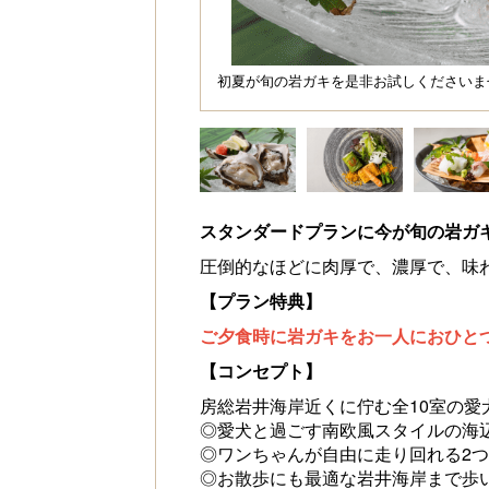
初夏が旬の岩ガキを是非お試しくださいま
スタンダードプランに今が旬の岩ガ
圧倒的なほどに肉厚で、濃厚で、味
【プラン特典】
ご夕食時に岩ガキをお一人におひと
【コンセプト】
房総岩井海岸近くに佇む全10室の愛犬
◎愛犬と過ごす南欧風スタイルの海
◎ワンちゃんが自由に走り回れる2
◎お散歩にも最適な岩井海岸まで歩