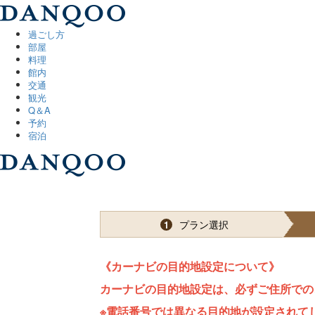
過ごし方
部屋
料理
館内
交通
観光
Q＆A
予約
宿泊
プラン選択
1
《カーナビの目的地設定について》
カーナビの目的地設定は、必ずご住所での
※電話番号では異なる目的地が設定されて