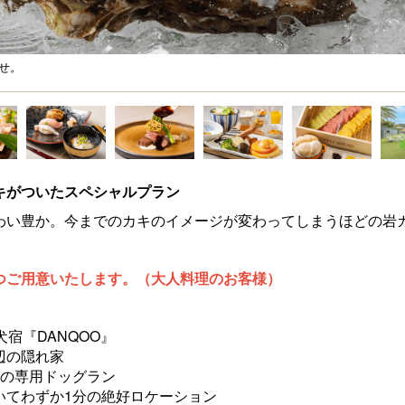
せ。
キがついたスペシャルプラン
わい豊か。今までのカキのイメージが変わってしまうほどの岩
つご用意いたします。（大人料理のお客様）
宿『DANQOO』
辺の隠れ家
つの専用ドッグラン
いてわずか1分の絶好ロケーション