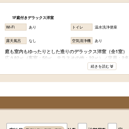
1F庭付きデラックス洋室
Wi-Fi
あり
トイレ
温水洗浄便座
露天風呂
なし
空気清浄機
あり
庭も室内もゆったりとした造りのデラックス洋室（全1室）
広さ82㎡（客室：50㎡ テラスその他：32㎡）／定員：2名
続きを読む
●部屋：洋室
●寝具：セミダブルベッド2台
■風呂設備■
客室風呂（天然温泉）
■室内設備■
テレビ、冷蔵庫、エスプレッソマシン、電気ケトル、タブ
Wi-Fi