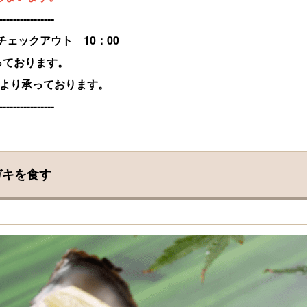
----------------
 チェックアウト 10：00
っております。
00より承っております。
----------------
ガキを食す