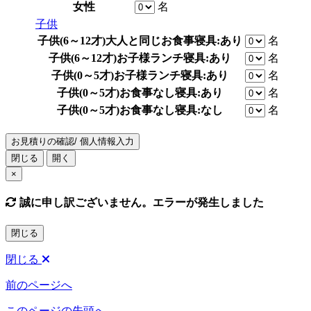
女性
名
子供
子供(6～12才)
大人と同じお食事
寝具:あり
名
子供(6～12才)
お子様ランチ
寝具:あり
名
子供(0～5才)
お子様ランチ
寝具:あり
名
子供(0～5才)
お食事なし
寝具:あり
名
子供(0～5才)
お食事なし
寝具:なし
名
お見積りの確認/ 個人情報入力
閉じる
開く
×
誠に申し訳ございません。エラーが発生しました
閉じる
閉じる
前のページへ
このページの先頭へ