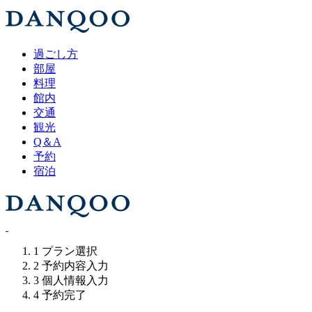
過ごし方
部屋
料理
館内
交通
観光
Q＆A
予約
宿泊
1
プラン選択
2
予約内容入力
3
個人情報入力
4
予約完了