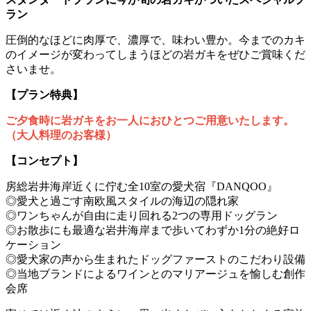
ラン
圧倒的なほどに肉厚で、濃厚で、味わい豊か。今までのカキ
のイメージが変わってしまうほどの岩ガキをぜひご賞味くだ
さいませ。
【プラン特典】
ご夕食時に岩ガキをお一人におひとつご用意いたします。
（大人料理のお客様）
【コンセプト】
房総岩井海岸近くに佇む全10室の愛犬宿『DANQOO』
◎愛犬と過ごす南欧風スタイルの海辺の隠れ家
◎ワンちゃんが自由に走り回れる2つの専用ドッグラン
◎お散歩にも最適な岩井海岸まで歩いてわずか1分の絶好ロ
ケーション
◎愛犬家の声から生まれたドッグファーストのこだわり設備
◎当地ブランドによるワインとのマリアージュを愉しむ創作
会席