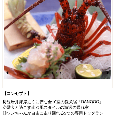
1
/
10
Pr
N
e
e
【コンセプト】
vi
xt
o
房総岩井海岸近くに佇む全10室の愛犬宿『DANQOO』
◎愛犬と過ごす南欧風スタイルの海辺の隠れ家
u
◎ワンちゃんが自由に走り回れる2つの専用ドッグラン