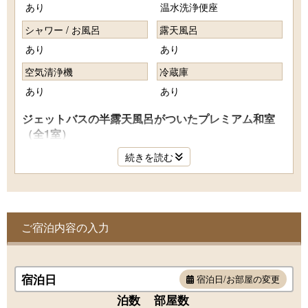
あり
温水洗浄便座
シャワー / お風呂
露天風呂
あり
あり
空気清浄機
冷蔵庫
あり
あり
ジェットバスの半露天風呂がついたプレミアム和室
（全1室）
広さ74㎡（客室：38㎡ テラス：36㎡）／定員：4名
続きを読む
●部屋：和室
●寝具：布団
■風呂設備■
ご宿泊内容の入力
半露天風呂（天然温泉）
■室内設備■
テレビ、冷蔵庫、エスプレッソマシン、電気ケトル、
宿泊日
宿泊日/お部屋の変更
タブレット、ウォシュレット式トイレ、Wi-Fi
泊数
部屋数