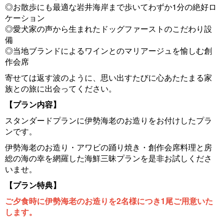
s
◎お散歩にも最適な岩井海岸まで歩いてわずか1分の絶好ロ
ケーション
◎愛犬家の声から生まれたドッグファーストのこだわり設
備
◎当地ブランドによるワインとのマリアージュを愉しむ創
作会席
寄せては返す波のように、思い出すたびに心あたたまる家
族との旅に出会ってください。
【プラン内容】
スタンダードプランに伊勢海老のお造りをお付けしたプラ
ンです。
伊勢海老のお造り・アワビの踊り焼き・創作会席料理と房
総の海の幸を網羅した海鮮三昧プランを是非お試しくださ
いませ。
【プラン特典】
ご夕食時に伊勢海老のお造りを2名様につき1尾ご用意いた
します。