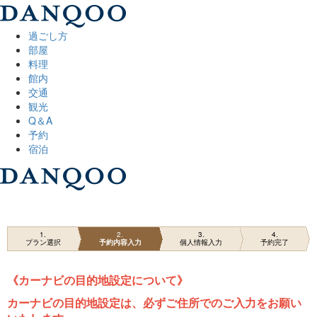
過ごし方
部屋
料理
館内
交通
観光
Q＆A
予約
宿泊
1
2
3
4
プラン選択
予約内容入力
個人情報入力
予約完了
《カーナビの目的地設定について》
カーナビの目的地設定は、必ずご住所でのご入力をお願い