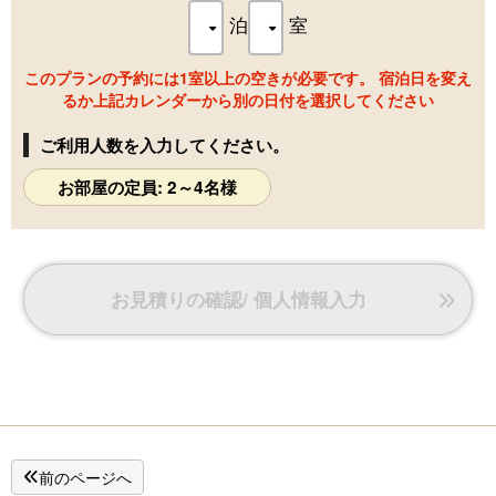
※ワンちゃんは1室につき2匹までお泊まりいただけま
泊
室
す。
※室内での喫煙はご遠慮いただいております。
このプランの予約には1室以上の空きが必要です。 宿泊日を変え
るか上記カレンダーから別の日付を選択してください
ご利用人数を入力してください。
お部屋の定員: 2～4名様
お見積りの確認/ 個人情報入力
前のページへ