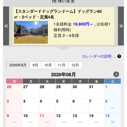
棟の変更
【スタンダードドッグランドーム】ドッグラン60
【
㎡・2ベッド・定員4名
㎡
1
1名様料金
19,800円～ ,
(2名様1
Previous
N
棟利用時)
定員 2～4名様
カレンダーの説明 …
2026年8月
9月
10月
11月
12月
2026年08月
日
月
火
水
木
金
土
26
27
28
29
30
31
1
2
3
4
5
6
7
8
9
10
11
12
13
14
15