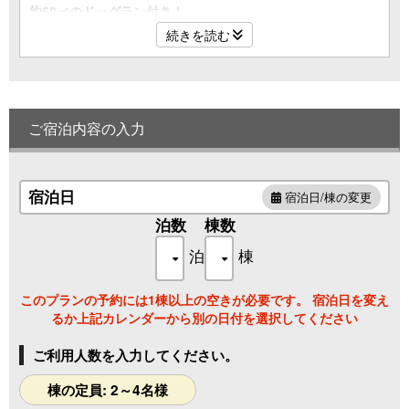
約60㎡のドッグラン付き！
続きを読む
わんちゃんと一緒に楽しむドームテントでグランピングを満
喫
専用のバス・トイレ、お食事スペース完備
プライベートな空間でご滞在いただけます。
ご宿泊内容の入力
ベッド数：2台
定員：4名
※3人目以降は、エキストラベッドでのご就寝となります。
宿泊日
宿泊日/棟の変更
室内㎡：約40㎡
泊数
棟数
ドッグラン：約60㎡
泊
棟
このプランの予約には1棟以上の空きが必要です。 宿泊日を変え
るか上記カレンダーから別の日付を選択してください
ご利用人数を入力してください。
棟の定員: 2～4名様