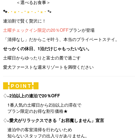
＜選べるお食事＞
s
🐾
⠄･ ⋆ ･ ⠄⠂⋆ ･ ⠄⠂⋆ ･
🐾
連泊割で賢く贅沢に！
土曜チェックイン限定の20％OFF
プランが登場
「清掃なし」だからこそ叶う、本当のプライベートステイ。
せっかくの休日、1泊だけじゃもったいない。
土曜日からゆったりと富士の麓で過ごす
愛犬ファーストな週末リゾートを満喫ください
P O I N T
■
■
♢
2泊以上の連泊で20％OFF
♦
1番人気の土曜日から2泊以上の滞在で
プラン限定のお得な割引価格★
♢
愛犬がリラックスできる「お邪魔しません」宣言
♦
連泊中の客室清掃を行わないため
知らないスタッフの出入りがありません。