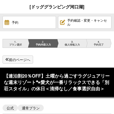
[ドッググランピング河口湖]
予約確認・変更・キャンセ
予約
ル
1
2
3
4
プラン選択
予約内容入力
個人情報入力
予約完了
前のページへ
【連泊割20％OFF】土曜から過ごすラグジュアリー
な週末リゾート🐾愛犬が一番リラックスできる「別
荘スタイル」の休日＜清掃なし／食事選択自由＞
公式
通常プラン