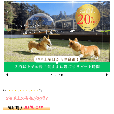
1
/
10
Pr
N
e
e
🐾
⠄･ ⋆ ･ ⠄⠂⋆ ･ ⠄⠂⋆ ･
🐾
vi
xt
2泊以上の滞在がお得☆
o
20％
連泊割り
OFF
u