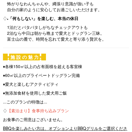
怖がりなわんちゃんや、縄張り意識が強い子も
自分の家のように安心してお過ごしいただけます。
♢
「何もしない」を楽しむ、本当の休日
♦
1泊だとバタバタしがちなチェックアウトも
2泊なら中日は朝から晩まで愛犬とドッグラン三昧。
富士山の麓で、時間を忘れて愛犬と寄り添う贅沢を。
施 設 の 魅 力
■
■
♦各棟150㎡以上の占有面積を超える客室棟
♦60㎡以上のプライベートドッグラン完備
♦愛犬と楽しむアクティビティ
♦無添加食材を使用した愛犬用ご飯
...このプランの特徴は...
♢
【素泊まり】食事持ち込みプラン
お食事のご用意はございません。
BBQを楽しみたい方は、オプションよりBBQグリルをご選択くださ