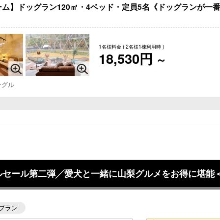
ム】ドッグラン120㎡・4ベッド・定員5名《ドッグランが一
1名様料金
( 2名様1棟利用時 )
18,530円
～
ングル
ャルセール第二弾╱愛犬と一緒に山梨グルメをお得に堪能＜
プラン