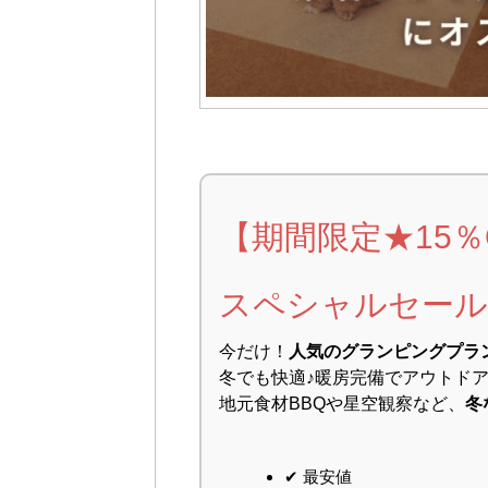
【期間限定★15％
スペシャルセール
今だけ！
人気のグランピングプラ
冬でも快適♪暖房完備でアウトド
地元食材BBQや星空観察など、
冬
✔ 最安値