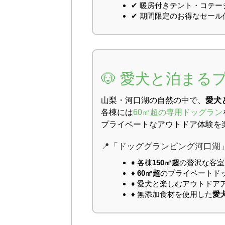
✔ 暖房付きテント・コテー
✔ 期間限定のお得なセー
🐶 愛犬と泊ま
山梨・河口湖の自然の中で、
愛犬
各棟には
60㎡超の専用ドッグラン
プライベートなアウトドア体験を
📍「ドッググランピング河口湖
♦ 各棟
150㎡超
の贅沢な客室
♦
60㎡超
のプライベートド
♦ 愛犬と楽しむアウトドア
♦ 無添加食材を使用した
愛