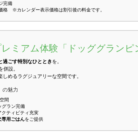
ジ完備
ル価格 ※カレンダー表示価格は割引後の料金です。
るプレミアム体験「ドッググランピ
と過ごす特別なひととき
を。
を併設。
楽しめるラグジュアリーな空間です。
」の魅力
空間
ッグラン完備
アクティビティ充実
犬専用ごはん
をご提供