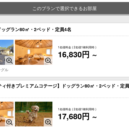
このプランで選択できるお部屋
ッグラン80㎡・2ベッド・定員4名
1名様料金
( 2名様1棟利用時 )
16,830円
～
ングル
ティ付きプレミアムコテージ】ドッグラン80㎡・2ベッド・定員
1名様料金
( 2名様1棟利用時 )
17,680円
～