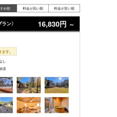
すめ順
料金が高い順
料金が安い順
16,830円
プラン〉
～
きます。
なし
決済