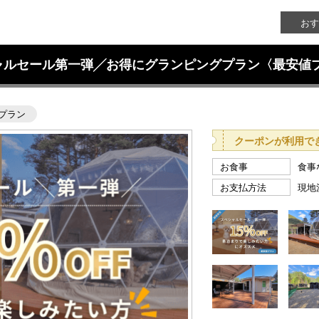
おす
シャルセール第一弾╱お得にグランピングプラン〈最安値
プラン
クーポンが利用で
お食事
食事
お支払方法
現地