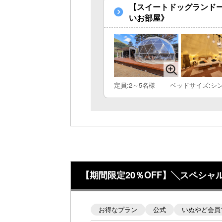
【スイートドッグランドー
いお部屋》
定員:2～5名様
ベッドサイズ:シ
【期間限定20％OFF】╲スペシ
お得なプラン
公式
いぬやど会員