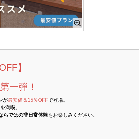
OFF】
第一弾！
ン
が
最安値＆15％OFF
で登場。
アを満喫。
ならではの非日常体験
をお楽しみください。