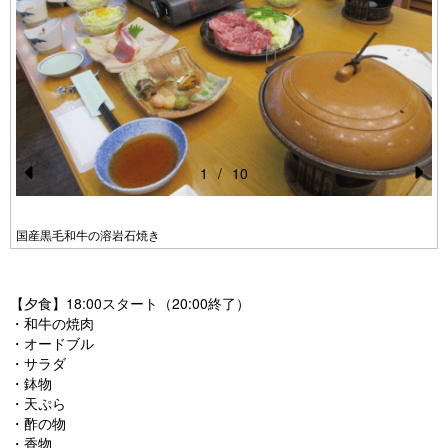
1
/
10
Pr
N
e
e
国産黒毛和牛の溶岩石焼き
vi
xt
o
【夕食】18:00スタート（20:00終了）
u
・和牛の焼肉
s
・オードブル
・サラダ
・鉢物
・天ぷら
・酢の物
・香物