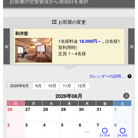
お部屋の空室状況から宿泊日を選択
お部屋の変更
和洋室
ツ
1
1名様料金
18,000円～ ,
(2名様1
Previous
N
室利用時)
定員 1～4名様
カレンダーの説明 …
2026年8月
9月
10月
11月
12月
2026年08月
日
月
火
水
木
金
土
26
27
28
29
30
31
1
2
3
4
5
6
7
8
21,000
24,000