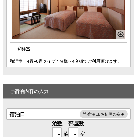
和洋室
和洋室 4畳+8畳タイプ 1名様～4名様でご利用頂けます。
ご宿泊内容の入力
宿泊日
宿泊日/お部屋の変更
泊数
部屋数
泊
室