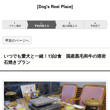
[Dog's Rest Place]
1
2
3
4
プラン選択
予約内容入力
個人情報入力
予約完了
前のページへ
いつでも愛犬と一緒！1泊2食 国産黒毛和牛の溶岩
石焼きプラン