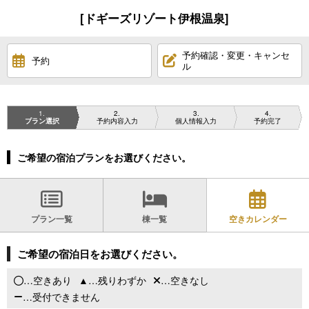
[ドギーズリゾート伊根温泉]
予約確認・変更・キャンセ
予約
ル
1
2
3
4
プラン選択
予約内容入力
個人情報入力
予約完了
ご希望の宿泊プランをお選びください。
プラン一覧
棟一覧
空きカレンダー
ご希望の宿泊日をお選びください。
…空きあり
…残りわずか
…空きなし
…受付できません