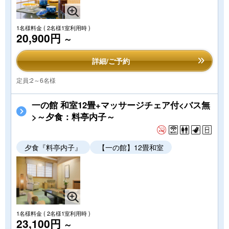
1名様料金
( 2名様1室利用時 )
20,900円
～
詳細/ご予約
定員:2～6名様
一の館 和室12畳+マッサージチェア付<バス無
>～夕食：料亭内子～
夕食『料亭内子』
【一の館】12畳和室
1名様料金
( 2名様1室利用時 )
23,100円
～