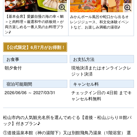
【基本会席】愛媛自慢の海の幸＜鯛
みかんボール風呂や蛇口から出るオ
＞と肉料理＜厳選和牛の鉄板焼＞が
レンジジュース、和文化体験イベン
両方楽しめる一番人気のお料理プラ
トなど、お楽しみ満載の湯宿♪
ン♪
【公式限定】6月7月がお得割！
お食事
お支払方法
朝夕食付
現地決済またはオンラインクレ
ジット決済
宿泊可能期間
キャンセル料
2026/06/06 ～ 2027/03/31
チェックイン日の 4日前 までキ
ャンセル料無料
松山市内の人気観光名所を選んでめぐる【道後・松山ぶらりⅢ館パ
ック】付きプラン♪
①道後温泉本館（神の湯階下）又は別館飛鳥乃湯泉（1階浴室） 選