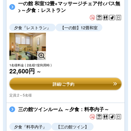
一の館 和室12畳+マッサージチェア付<バス無
>～夕食：レストラン
夕食『レストラン』
【一の館】12畳和室
1名様料金
( 2名様1室利用時 )
22,600円
～
詳細/ご予約
定員:2～5名様
三の館ツインルーム ～夕食：料亭内子～
夕食『料亭内子』
【三の館ツイン】