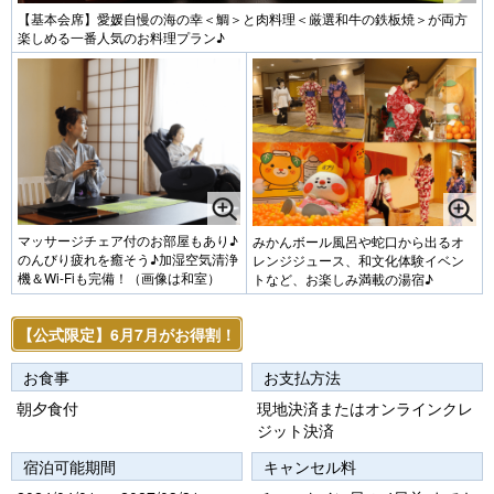
【基本会席】愛媛自慢の海の幸＜鯛＞と肉料理＜厳選和牛の鉄板焼＞が両方
楽しめる一番人気のお料理プラン♪
マッサージチェア付のお部屋もあり♪
みかんボール風呂や蛇口から出るオ
のんびり疲れを癒そう♪加湿空気清浄
レンジジュース、和文化体験イベン
機＆Wi-Fiも完備！（画像は和室）
トなど、お楽しみ満載の湯宿♪
【公式限定】6月7月がお得割！
お食事
お支払方法
朝夕食付
現地決済またはオンラインクレ
ジット決済
宿泊可能期間
キャンセル料