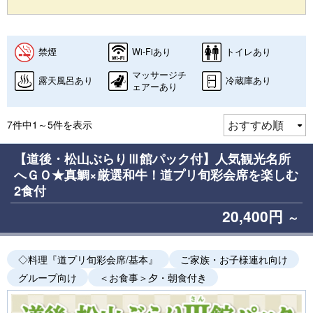
禁煙
Wi-Fiあり
トイレあり
マッサージチ
露天風呂あり
冷蔵庫あり
ェアーあり
7件中1～5件を表示
【道後・松山ぶらりⅢ館パック付】人気観光名所
へＧＯ★真鯛×厳選和牛！道プリ旬彩会席を楽しむ
2食付
20,400円
～
◇料理『道プリ旬彩会席/基本』
ご家族・お子様連れ向け
グループ向け
＜お食事＞夕・朝食付き