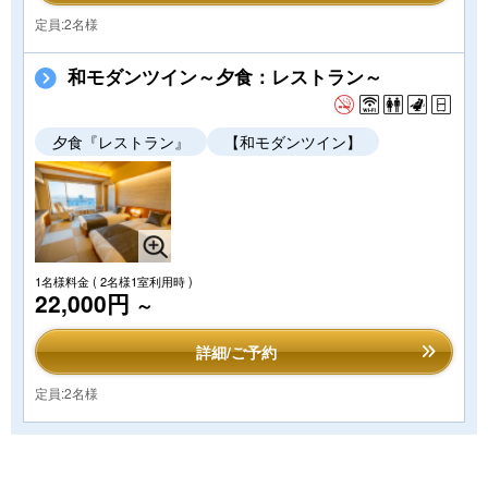
定員:2名様
和モダンツイン～夕食：レストラン～
夕食『レストラン』
【和モダンツイン】
1名様料金
( 2名様1室利用時 )
22,000円
～
詳細/ご予約
定員:2名様