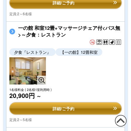
詳細/ご予約
定員:2～6名様
一の館 和室12畳+マッサージチェア付<バス無
>～夕食：レストラン
夕食『レストラン』
【一の館】12畳和室
1名様料金
( 2名様1室利用時 )
20,900円
～
詳細/ご予約
定員:2～5名様
この