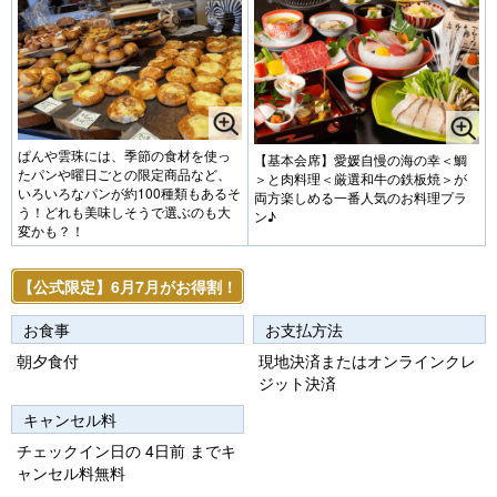
ぱんや雲珠には、季節の食材を使っ
【基本会席】愛媛自慢の海の幸＜鯛
たパンや曜日ごとの限定商品など、
＞と肉料理＜厳選和牛の鉄板焼＞が
いろいろなパンが約100種類もあるそ
両方楽しめる一番人気のお料理プラ
う！どれも美味しそうで選ぶのも大
ン♪
変かも？！
【公式限定】6月7月がお得割！
お食事
お支払方法
朝夕食付
現地決済またはオンラインクレ
ジット決済
キャンセル料
チェックイン日の 4日前 までキ
ャンセル料無料