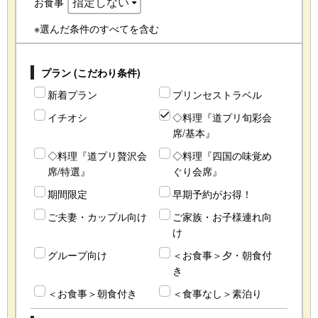
お食事
※選んだ条件のすべてを含む
プラン (こだわり条件)
新着プラン
プリンセストラベル
イチオシ
◇料理『道プリ旬彩会
席/基本』
◇料理『道プリ贅沢会
◇料理『四国の味覚め
席/特選』
ぐり会席』
期間限定
早期予約がお得！
ご夫妻・カップル向け
ご家族・お子様連れ向
け
グループ向け
＜お食事＞夕・朝食付
き
＜お食事＞朝食付き
＜食事なし＞素泊り