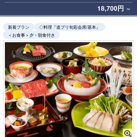
18,700円
～
新着プラン
◇料理『道プリ旬彩会席/基本』
＜お食事＞夕・朝食付き