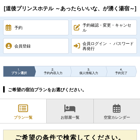
[道後プリンスホテル ～あったらいいな、が湧く湯宿～]
予約確認・変更・キャンセ
予約
ル
会員ログイン ・ パスワード
会員登録
再発行
1
2
3
4
プラン選択
予約内容入力
個人情報入力
予約完了
ご希望の宿泊プランをお選びください。
プラン一覧
お部屋一覧
空室カレンダー
ご希望の条件で検索してください。