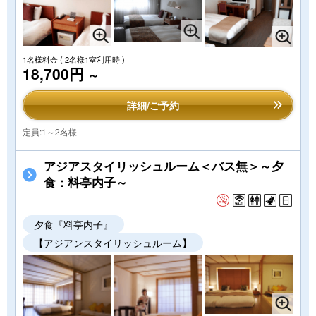
1名様料金
( 2名様1室利用時 )
18,700円
～
詳細/ご予約
定員:1～2名様
アジアスタイリッシュルーム＜バス無＞～夕
食：料亭内子～
夕食『料亭内子』
【アジアンスタイリッシュルーム】