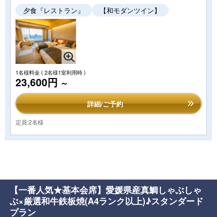
夕食『レストラン』
【和モダンツイン】
1名様料金
( 2名様1室利用時 )
23,600円
～
詳細/ご予約
定員:2名様
【一番人気★基本会席】愛媛県産真鯛しゃぶしゃ
ぶ×厳選和牛鉄板焼(A4ランク以上)♪スタンダード
プラン