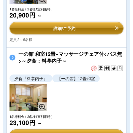
1名様料金
( 2名様1室利用時 )
20,900円
～
詳細/ご予約
定員:2～6名様
一の館 和室12畳+マッサージチェア付<バス無
>～夕食：料亭内子～
夕食『料亭内子』
【一の館】12畳和室
1名様料金
( 2名様1室利用時 )
23,100円
～