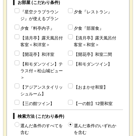
お部屋 (こだわり条件)
『星空クラブラウン
夕食『レストラン』
ジ』が使えるプラン
夕食『料亭内子』
夕食『部屋食』
【清月亭】露天風呂付
【清月亭】露天風呂付
客室＜和洋室＞
客室＜和室＞
【開花亭】和洋室
【開花亭】和室二間
【和モダンツイン】テ
【和モダンツイン】
ラス付＜松山城ビュー
＞
【アジアンスタイリッ
【おまかせ和室】
シュルーム】
【三の館ツイン】
【一の館】12畳和室
検索方法 (こだわり条件)
選んだ条件のすべてを
選んだ条件のいずれか
含む
を含む