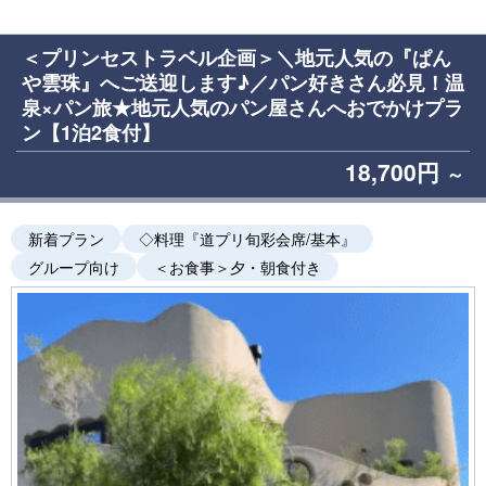
＜プリンセストラベル企画＞＼地元人気の『ぱん
や雲珠』へご送迎します♪／パン好きさん必見！温
泉×パン旅★地元人気のパン屋さんへおでかけプラ
ン【1泊2食付】
18,700円
～
新着プラン
◇料理『道プリ旬彩会席/基本』
グループ向け
＜お食事＞夕・朝食付き