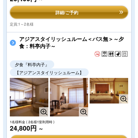
詳細/ご予約
定員:1～2名様
アジアスタイリッシュルーム＜バス無＞～夕
食：料亭内子～
夕食『料亭内子』
【アジアンスタイリッシュルーム】
1名様料金
( 2名様1室利用時 )
24,800円
～