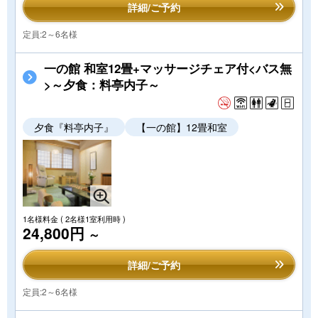
詳細/ご予約
定員:2～6名様
一の館 和室12畳+マッサージチェア付<バス無
>～夕食：料亭内子～
夕食『料亭内子』
【一の館】12畳和室
1名様料金
( 2名様1室利用時 )
24,800円
～
詳細/ご予約
定員:2～6名様