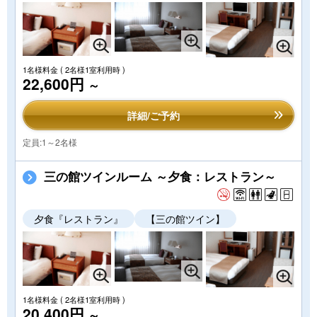
1名様料金
( 2名様1室利用時 )
22,600円
～
詳細/ご予約
定員:1～2名様
三の館ツインルーム ～夕食：レストラン～
夕食『レストラン』
【三の館ツイン】
1名様料金
( 2名様1室利用時 )
20,400円
～