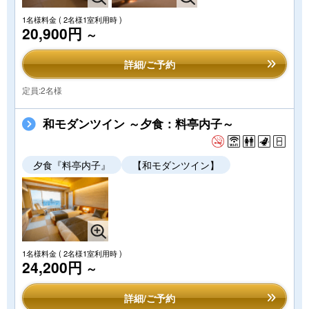
1名様料金
( 2名様1室利用時 )
20,900円
～
詳細/ご予約
定員:2名様
和モダンツイン ～夕食：料亭内子～
夕食『料亭内子』
【和モダンツイン】
1名様料金
( 2名様1室利用時 )
24,200円
～
詳細/ご予約