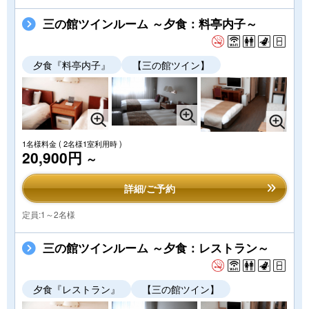
三の館ツインルーム ～夕食：料亭内子～
夕食『料亭内子』
【三の館ツイン】
1名様料金
( 2名様1室利用時 )
20,900円
～
詳細/ご予約
定員:1～2名様
三の館ツインルーム ～夕食：レストラン～
夕食『レストラン』
【三の館ツイン】