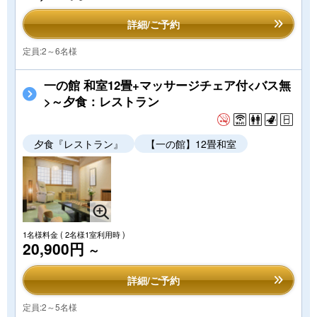
詳細/ご予約
定員:2～6名様
一の館 和室12畳+マッサージチェア付<バス無
>～夕食：レストラン
夕食『レストラン』
【一の館】12畳和室
1名様料金
( 2名様1室利用時 )
20,900円
～
詳細/ご予約
定員:2～5名様