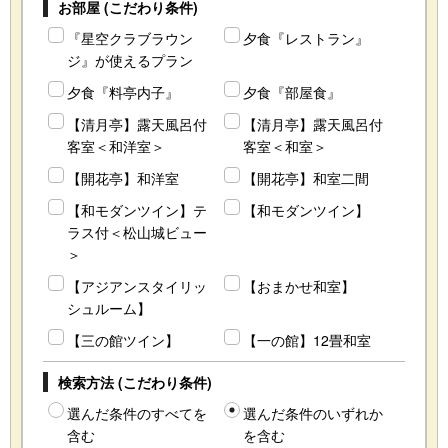
お部屋 (こだわり条件)
『星空クラブラウン
夕食『レストラン』
ジ』が使えるプラン
夕食『料亭内子』
夕食『部屋食』
【清月亭】露天風呂付
【清月亭】露天風呂付
客室＜和洋室＞
客室＜和室＞
【開花亭】和洋室
【開花亭】和室二間
【和モダンツイン】テ
【和モダンツイン】
ラス付＜松山城ビュー
＞
【アジアンスタイリッ
【おまかせ和室】
シュルーム】
【三の館ツイン】
【一の館】12畳和室
検索方法 (こだわり条件)
選んだ条件のすべてを
選んだ条件のいずれか
含む
を含む