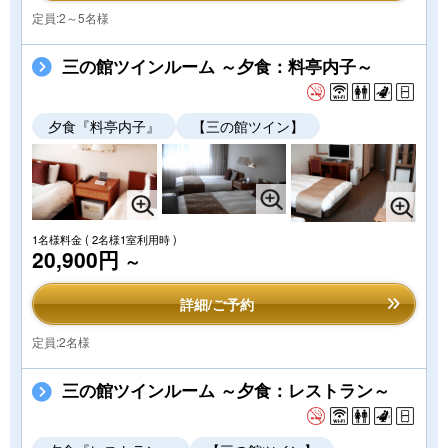
定員:2～5名様
三の館ツインルーム ～夕食：料亭内子～
夕食『料亭内子』
【三の館ツイン】
1名様料金
( 2名様1室利用時 )
20,900円
～
詳細/ご予約
定員:2名様
三の館ツインルーム ～夕食：レストラン～