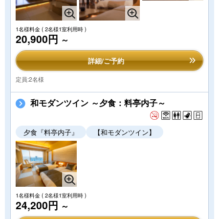
1名様料金
( 2名様1室利用時 )
20,900円
～
詳細/ご予約
定員:2名様
和モダンツイン ～夕食：料亭内子～
夕食『料亭内子』
【和モダンツイン】
1名様料金
( 2名様1室利用時 )
24,200円
～