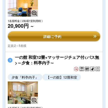
1名様料金
( 2名様1室利用時 )
20,900円
～
詳細/ご予約
定員:2～5名様
一の館 和室12畳+マッサージチェア付<バス無
>～夕食：料亭内子～
夕食『料亭内子』
【一の館】12畳和室