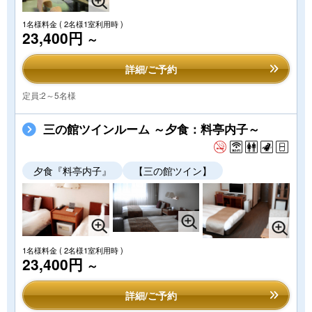
1名様料金
( 2名様1室利用時 )
23,400円
～
詳細/ご予約
定員:2～5名様
三の館ツインルーム ～夕食：料亭内子～
夕食『料亭内子』
【三の館ツイン】
1名様料金
( 2名様1室利用時 )
23,400円
～
詳細/ご予約