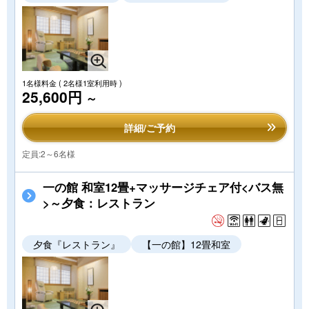
1名様料金
( 2名様1室利用時 )
25,600円
～
詳細/ご予約
定員:2～6名様
一の館 和室12畳+マッサージチェア付<バス無
>～夕食：レストラン
夕食『レストラン』
【一の館】12畳和室