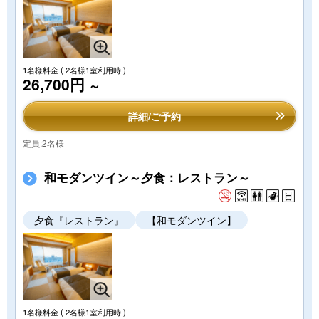
1名様料金
( 2名様1室利用時 )
26,700円
～
詳細/ご予約
定員:2名様
和モダンツイン～夕食：レストラン～
夕食『レストラン』
【和モダンツイン】
1名様料金
( 2名様1室利用時 )