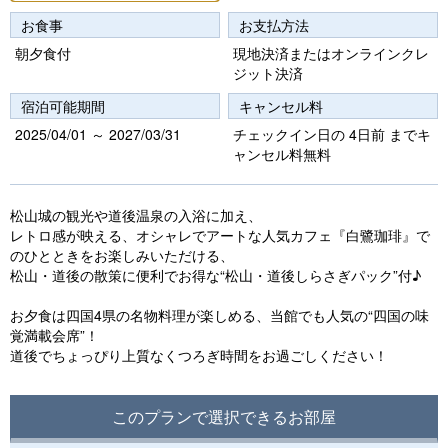
お食事
お支払方法
朝夕食付
現地決済またはオンラインクレ
ジット決済
宿泊可能期間
キャンセル料
2025/04/01 ～ 2027/03/31
チェックイン日の 4日前 までキ
ャンセル料無料
松山城の観光や道後温泉の入浴に加え、
レトロ感が映える、オシャレでアートな人気カフェ『白鷺珈琲』で
のひとときをお楽しみいただける、
松山・道後の散策に便利でお得な“松山・道後しらさぎパック”付♪
お夕食は四国4県の名物料理が楽しめる、当館でも人気の“四国の味
覚満載会席”！
道後でちょっぴり上質なくつろぎ時間をお過ごしください！
このプランで選択できるお部屋