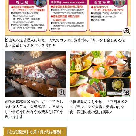
松山城＆道後温泉に加え、人気のカフェ白鷺珈琲のドリンクも楽しめる松
山・道後しらさぎパック付き♪
道後温泉駅目の前の、アートでおし
四国味覚めぐり会席：『中四国ベス
ゃれなカフェ『白鷺珈琲』。素晴ら
トプランニング大賞』受賞のお夕
しい景色を眺めながら贅沢な時間を
食！四国の食の魅力満載♪
過ごせます。
【公式限定】6月7月がお得割！