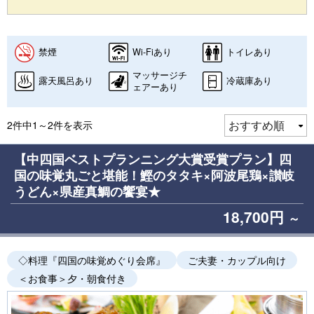
禁煙
Wi-Fiあり
トイレあり
マッサージチ
露天風呂あり
冷蔵庫あり
ェアーあり
2件中1～2件を表示
【中四国ベストプランニング大賞受賞プラン】四
国の味覚丸ごと堪能！鰹のタタキ×阿波尾鶏×讃岐
うどん×県産真鯛の饗宴★
18,700円
～
◇料理『四国の味覚めぐり会席』
ご夫妻・カップル向け
＜お食事＞夕・朝食付き