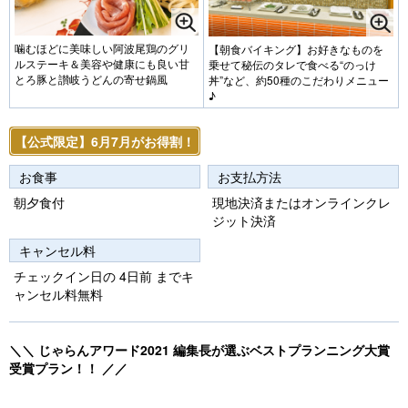
噛むほどに美味しい阿波尾鶏のグリ
【朝食バイキング】お好きなものを
ルステーキ＆美容や健康にも良い甘
乗せて秘伝のタレで食べる“のっけ
とろ豚と讃岐うどんの寄せ鍋風
丼”など、約50種のこだわりメニュー
♪
【公式限定】6月7月がお得割！
お食事
お支払方法
朝夕食付
現地決済またはオンラインクレ
ジット決済
キャンセル料
チェックイン日の 4日前 までキ
ャンセル料無料
＼＼ じゃらんアワード2021 編集長が選ぶベストプランニング大賞
受賞プラン！！ ／／