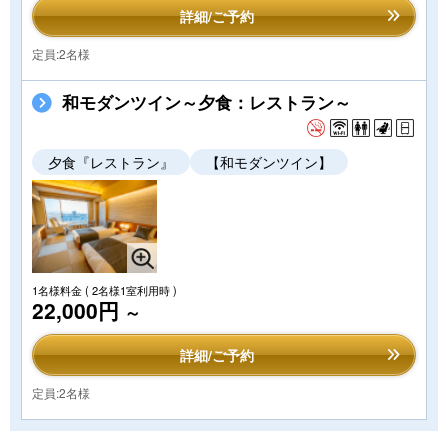
詳細/ご予約
定員:2名様
和モダンツイン～夕食：レストラン～
夕食『レストラン』
【和モダンツイン】
1名様料金
( 2名様1室利用時 )
22,000円
～
詳細/ご予約
定員:2名様