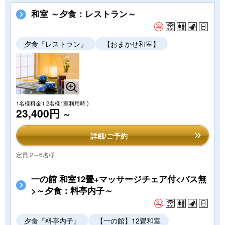
和室 ～夕食：レストラン～
夕食『レストラン』
【おまかせ和室】
1名様料金
( 2名様1室利用時 )
23,400円
～
詳細/ご予約
定員:2～6名様
一の館 和室12畳+マッサージチェア付<バス無
>～夕食：料亭内子～
夕食『料亭内子』
【一の館】12畳和室