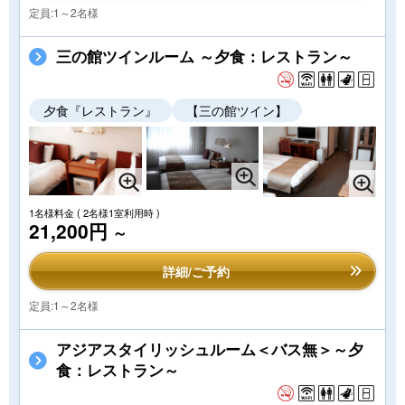
定員:1～2名様
三の館ツインルーム ～夕食：レストラン～
夕食『レストラン』
【三の館ツイン】
1名様料金
( 2名様1室利用時 )
21,200円
～
詳細/ご予約
定員:1～2名様
アジアスタイリッシュルーム＜バス無＞～夕
食：レストラン～