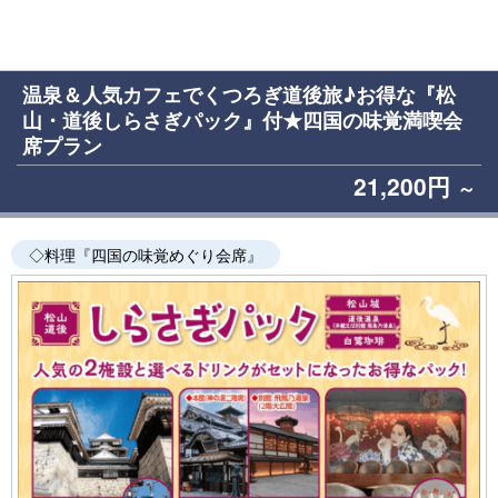
温泉＆人気カフェでくつろぎ道後旅♪お得な『松
山・道後しらさぎパック』付★四国の味覚満喫会
席プラン
21,200円
～
◇料理『四国の味覚めぐり会席』