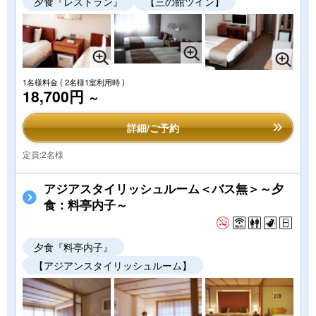
夕食『レストラン』
【三の館ツイン】
1名様料金
( 2名様1室利用時 )
18,700円
～
詳細/ご予約
定員:2名様
アジアスタイリッシュルーム＜バス無＞～夕
食：料亭内子～
夕食『料亭内子』
【アジアンスタイリッシュルーム】