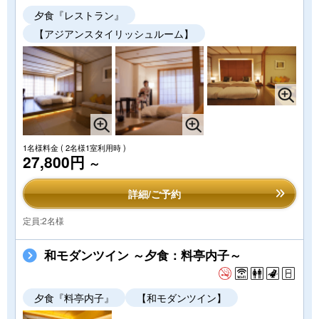
夕食『レストラン』
【アジアンスタイリッシュルーム】
1名様料金
( 2名様1室利用時 )
27,800円
～
詳細/ご予約
定員:2名様
和モダンツイン ～夕食：料亭内子～
夕食『料亭内子』
【和モダンツイン】