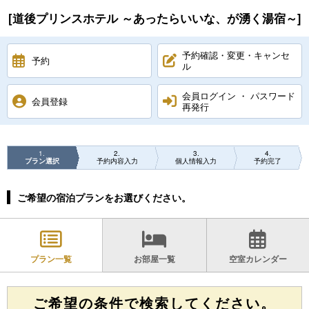
[道後プリンスホテル ～あったらいいな、が湧く湯宿～]
予約確認・変更・キャンセ
予約
ル
会員ログイン ・ パスワード
会員登録
再発行
1
2
3
4
プラン選択
予約内容入力
個人情報入力
予約完了
ご希望の宿泊プランをお選びください。
プラン一覧
お部屋一覧
空室カレンダー
ご希望の条件で検索してください。