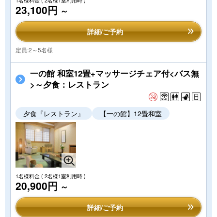
1名様料金
( 2名様1室利用時 )
23,100円
～
詳細/ご予約
定員:2～5名様
一の館 和室12畳+マッサージチェア付<バス無
>～夕食：レストラン
夕食『レストラン』
【一の館】12畳和室
1名様料金
( 2名様1室利用時 )
20,900円
～
詳細/ご予約