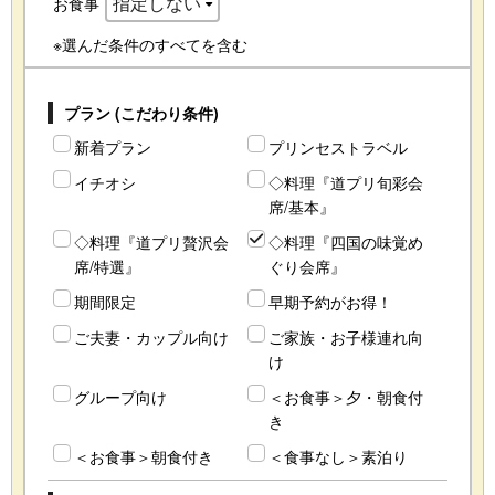
お食事
※選んだ条件のすべてを含む
プラン (こだわり条件)
新着プラン
プリンセストラベル
イチオシ
◇料理『道プリ旬彩会
席/基本』
◇料理『道プリ贅沢会
◇料理『四国の味覚め
席/特選』
ぐり会席』
期間限定
早期予約がお得！
ご夫妻・カップル向け
ご家族・お子様連れ向
け
グループ向け
＜お食事＞夕・朝食付
き
＜お食事＞朝食付き
＜食事なし＞素泊り