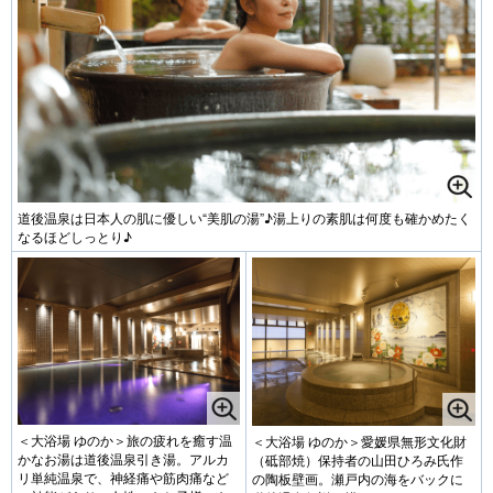
道後温泉は日本人の肌に優しい“美肌の湯”♪湯上りの素肌は何度も確かめたく
なるほどしっとり♪
＜大浴場 ゆのか＞旅の疲れを癒す温
＜大浴場 ゆのか＞愛媛県無形文化財
かなお湯は道後温泉引き湯。アルカ
（砥部焼）保持者の山田ひろみ氏作
リ単純温泉で、神経痛や筋肉痛など
の陶板壁画。瀬戸内の海をバックに