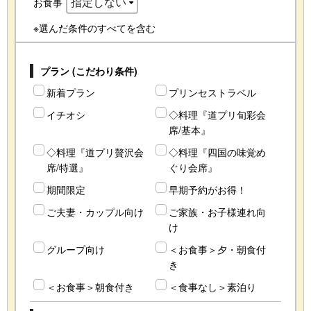
お食事
※選んだ条件のすべてを含む
プラン (こだわり条件)
新着プラン
プリンセストラベル
イチオシ
◇料理『道プリ旬彩会
席/基本』
◇料理『道プリ贅沢会
◇料理『四国の味覚め
席/特選』
ぐり会席』
期間限定
早期予約がお得！
ご夫妻・カップル向け
ご家族・お子様連れ向
け
グループ向け
＜お食事＞夕・朝食付
き
＜お食事＞朝食付き
＜食事なし＞素泊り