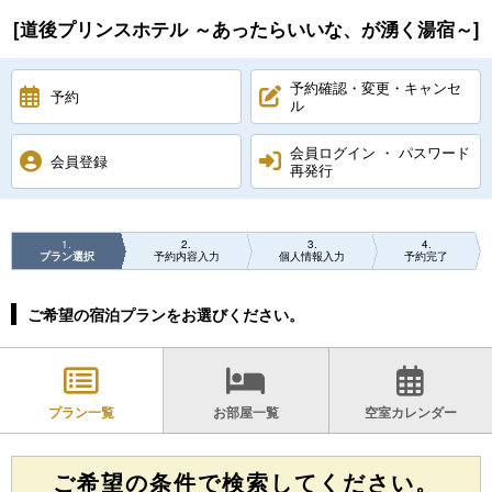
[道後プリンスホテル ～あったらいいな、が湧く湯宿～]
予約確認・変更・キャンセ
予約
ル
会員ログイン ・ パスワード
会員登録
再発行
1
2
3
4
プラン選択
予約内容入力
個人情報入力
予約完了
ご希望の宿泊プランをお選びください。
プラン一覧
お部屋一覧
空室カレンダー
ご希望の条件で検索してください。