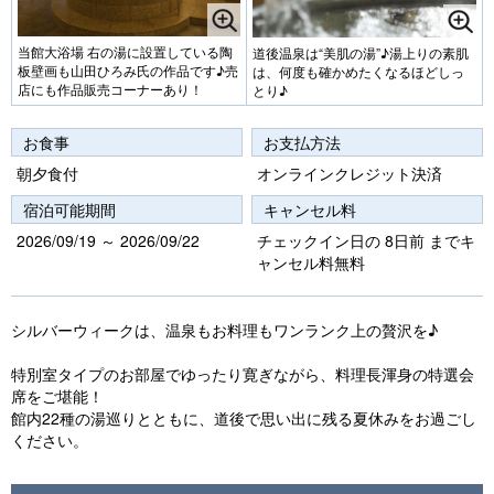
当館大浴場 右の湯に設置している陶
道後温泉は“美肌の湯”♪湯上りの素肌
板壁画も山田ひろみ氏の作品です♪売
は、何度も確かめたくなるほどしっ
店にも作品販売コーナーあり！
とり♪
お食事
お支払方法
朝夕食付
オンラインクレジット決済
宿泊可能期間
キャンセル料
2026/09/19 ～ 2026/09/22
チェックイン日の 8日前 までキ
ャンセル料無料
シルバーウィークは、温泉もお料理もワンランク上の贅沢を♪
特別室タイプのお部屋でゆったり寛ぎながら、料理長渾身の特選会
席をご堪能！
館内22種の湯巡りとともに、道後で思い出に残る夏休みをお過ごし
ください。