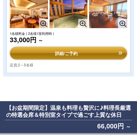
1名様料金
( 2名様1室利用時 )
33,000円
～
詳細/ご予約
定員:2～5名様
【お盆期間限定】温泉も料理も贅沢に♪料理長厳選
の特選会席＆特別室タイプで過ごす上質な休日
66,000円
～