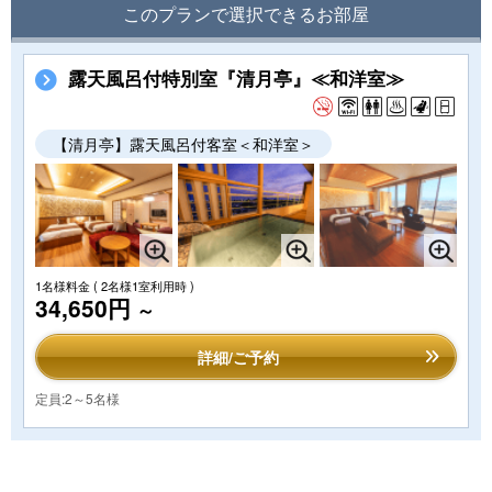
このプランで選択できるお部屋
露天風呂付特別室『清月亭』≪和洋室≫
【清月亭】露天風呂付客室＜和洋室＞
1名様料金
( 2名様1室利用時 )
34,650円
～
詳細/ご予約
定員:2～5名様