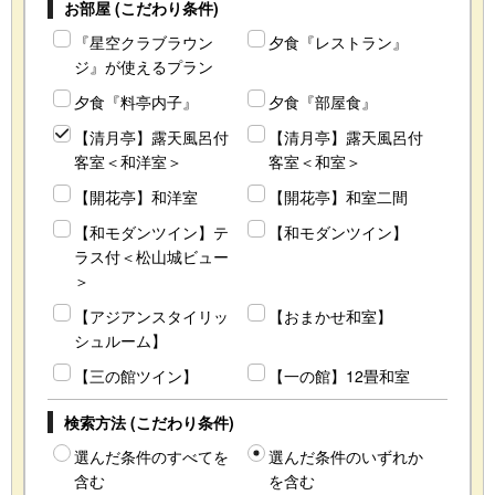
お部屋 (こだわり条件)
『星空クラブラウン
夕食『レストラン』
ジ』が使えるプラン
夕食『料亭内子』
夕食『部屋食』
【清月亭】露天風呂付
【清月亭】露天風呂付
客室＜和洋室＞
客室＜和室＞
【開花亭】和洋室
【開花亭】和室二間
【和モダンツイン】テ
【和モダンツイン】
ラス付＜松山城ビュー
＞
【アジアンスタイリッ
【おまかせ和室】
シュルーム】
【三の館ツイン】
【一の館】12畳和室
検索方法 (こだわり条件)
選んだ条件のすべてを
選んだ条件のいずれか
含む
を含む