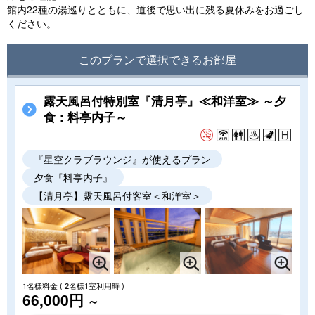
館内22種の湯巡りとともに、道後で思い出に残る夏休みをお過ごし
ください。
このプランで選択できるお部屋
露天風呂付特別室『清月亭』≪和洋室≫ ～夕
食：料亭内子～
『星空クラブラウンジ』が使えるプラン
夕食『料亭内子』
【清月亭】露天風呂付客室＜和洋室＞
1名様料金
( 2名様1室利用時 )
66,000円
～