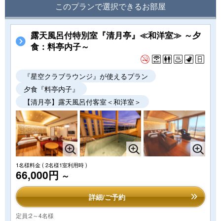
このプランで選択できるお部屋
露天風呂付特別室『清月亭』≪和洋室≫ ～夕
食：料亭内子～
『星空クラブラウンジ』が使えるプラン
夕食『料亭内子』
【清月亭】露天風呂付客室＜和洋室＞
1名様料金
( 2名様1室利用時 )
66,000円
～
詳細/ご予約
定員:2～4名様