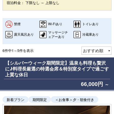
宿泊料金： 下限なし ～ 上限なし
禁煙
Wi-Fiあり
トイレあり
マッサージチ
露天風呂あり
冷蔵庫あり
ェアーあり
6件中1～5件を表示
【シルバーウィーク期間限定】温泉も料理も贅沢
に♪料理長厳選の特選会席＆特別室タイプで過ごす
上質な休日
66,000円
～
新着プラン
期間限定
＜お食事＞夕・朝食付き