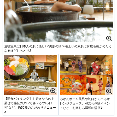
道後温泉は日本人の肌に優しい“美肌の湯”♪湯上りの素肌は何度も確かめたく
なるほどしっとり♪
【朝食バイキング】お好きなものを
みかんボール風呂や蛇口から出るオ
乗せて秘伝のタレで食べる“のっけ
レンジジュース、和文化体験イベン
丼”など、約50種のこだわりメニュー
トなど、お楽しみ満載の湯宿♪
♪