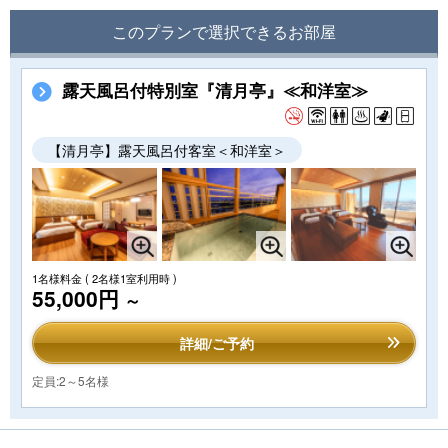
このプランで選択できるお部屋
露天風呂付特別室『清月亭』≪和洋室≫
【清月亭】露天風呂付客室＜和洋室＞
1名様料金
( 2名様1室利用時 )
55,000円
～
詳細/ご予約
定員:2～5名様