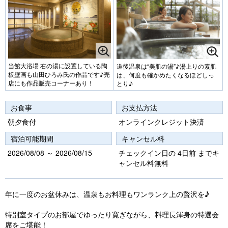
当館大浴場 右の湯に設置している陶
道後温泉は“美肌の湯”♪湯上りの素肌
板壁画も山田ひろみ氏の作品です♪売
は、何度も確かめたくなるほどしっ
店にも作品販売コーナーあり！
とり♪
お食事
お支払方法
朝夕食付
オンラインクレジット決済
宿泊可能期間
キャンセル料
2026/08/08 ～ 2026/08/15
チェックイン日の 4日前 までキ
ャンセル料無料
年に一度のお盆休みは、温泉もお料理もワンランク上の贅沢を♪
特別室タイプのお部屋でゆったり寛ぎながら、料理長渾身の特選会
席をご堪能！