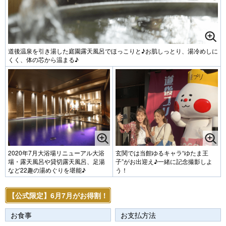
道後温泉を引き湯した庭園露天風呂でほっこりと♪お肌しっとり、湯冷めしに
くく、体の芯から温まる♪
2020年7月大浴場リニューアル大浴
玄関では当館ゆるキャラ“ゆたま王
場・露天風呂や貸切露天風呂、足湯
子”がお出迎え♪一緒に記念撮影しよ
など22趣の湯めぐりを堪能♪
う！
【公式限定】6月7月がお得割！
お食事
お支払方法